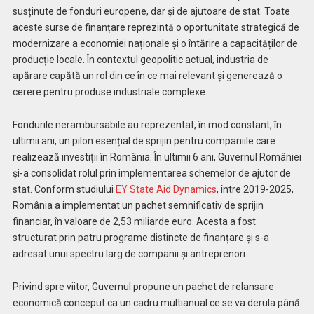
susținute de fonduri europene, dar și de ajutoare de stat. Toate
aceste surse de finanțare reprezintă o oportunitate strategică de
modernizare a economiei naționale și o întărire a capacităților de
producție locale. În contextul geopolitic actual, industria de
apărare capătă un rol din ce în ce mai relevant și generează o
cerere pentru produse industriale complexe.
Fondurile nerambursabile au reprezentat, în mod constant, în
ultimii ani, un pilon esențial de sprijin pentru companiile care
realizează investiții în România. În ultimii 6 ani, Guvernul României
și-a consolidat rolul prin implementarea schemelor de ajutor de
stat. Conform studiului
EY State Aid Dynamics
, între 2019-2025,
România a implementat un pachet semnificativ de sprijin
financiar, în valoare de 2,53 miliarde euro. Acesta a fost
structurat prin patru programe distincte de finanțare și s-a
adresat unui spectru larg de companii și antreprenori.
Privind spre viitor, Guvernul propune un pachet de relansare
economică conceput ca un cadru multianual ce se va derula până