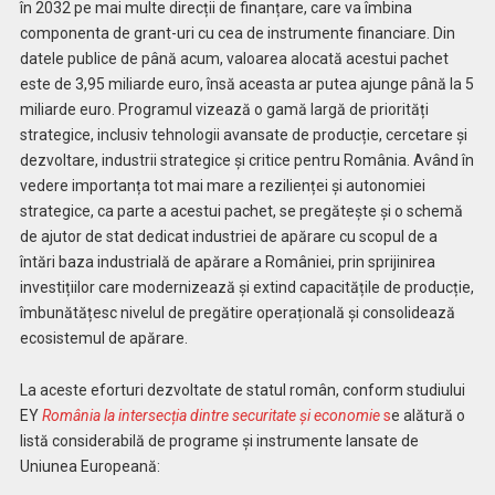
în 2032 pe mai multe direcții de finanțare, care va îmbina
componenta de grant-uri cu cea de instrumente financiare. Din
datele publice de până acum, valoarea alocată acestui pachet
este de 3,95 miliarde euro, însă aceasta ar putea ajunge până la 5
miliarde euro. Programul vizează o gamă largă de priorități
strategice, inclusiv tehnologii avansate de producție, cercetare și
dezvoltare, industrii strategice și critice pentru România. Având în
vedere importanța tot mai mare a rezilienței și autonomiei
strategice, ca parte a acestui pachet, se pregătește și o schemă
de ajutor de stat dedicat industriei de apărare cu scopul de a
întări baza industrială de apărare a României, prin sprijinirea
investițiilor care modernizează și extind capacitățile de producție,
îmbunătățesc nivelul de pregătire operațională și consolidează
ecosistemul de apărare.
La aceste eforturi dezvoltate de statul român, conform studiului
EY
România la intersecția dintre securitate și economie
s
e alătură o
listă considerabilă de programe și instrumente lansate de
Uniunea Europeană: