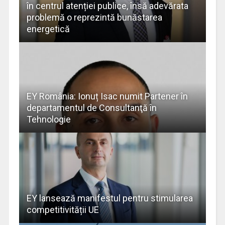
în centrul atenției publice, însă adevărata
problemă o reprezintă bunăstarea
energetică
EY România: Ionuț Isac numit Partener în
departamentul de Consultanţă în
Tehnologie
EY lansează manifestul pentru stimularea
competitivității UE