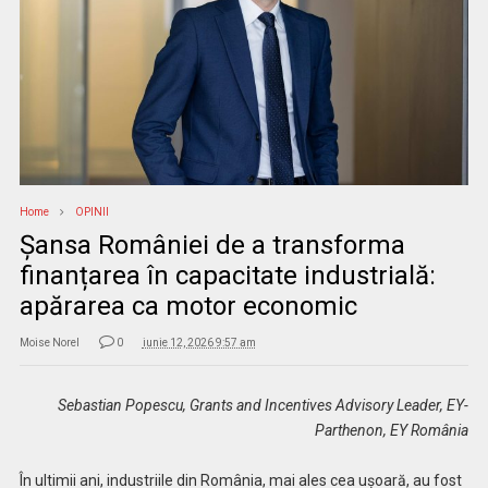
Home
OPINII
Șansa României de a transforma
finanțarea în capacitate industrială:
apărarea ca motor economic
Moise Norel
0
iunie 12, 2026 9:57 am
Sebastian Popescu, Grants and Incentives Advisory Leader, EY-
Parthenon, EY România
În ultimii ani, industriile din România, mai ales cea ușoară, au fost