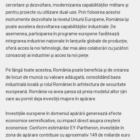
cercetare și dezvoltare, modernizarea capabilităților militare și
pentru proiecte cu utilizare dual-use. Prin folosirea acestor
instrumente dezvoltate la nivelul Uniunii Europene, România își
poate accelera dezvoltarea capabilităților industriale. De
asemenea, participarea în programe europene facilitează
integrarea industriei naționale în lanțurile globale de producție,
oferă acces la noi tehnologii, dar mai ales colaborări cu jucători
consacrați ai industriei și acces la noi piețe.
Pe lângă toate acestea, România poate beneficia și de crearea
de locuri de muncă cu valoare adăugată, consolidând baza
industrială locală și rolul României în arhitectura de securitate
europeană. România va avea șansa să preia modelul altor țări
care au pornit deja investiții majore în apărare.
Investițiile europene în domeniul apărării generează efecte
economice semnificative, cu impact direct asupra creșterii
economice. Conform estimărilor EY-Parthenon, investițiile în
zona de apărare contribuie cu aproximativ 149 de miliarde euro