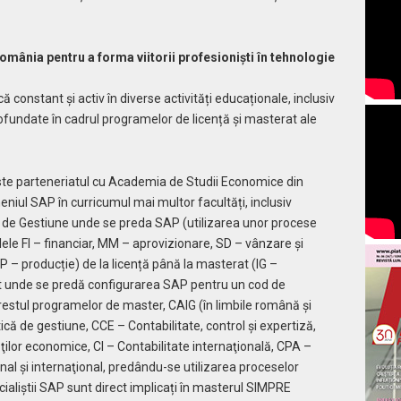
omânia pentru a forma viitorii profesioniști în tehnologie
că constant și activ în diverse activități educaționale, inclusiv
profundate în cadrul programelor de licență și masterat ale
te parteneriatul cu Academia de Studii Economice din
eniul SAP în curricumul mai multor facultăți, inclusiv
ă de Gestiune unde se preda SAP (utilizarea unor procese
le FI – financiar, MM – aprovizionare, SD – vânzare și
PP – producție) de la licență până la masterat (IG –
t unde se predă configurarea SAP pentru un cod de
restul programelor de master, CAIG (în limbile română și
ică de gestiune, CCE – Contabilitate, control şi expertiză,
ăţilor economice, CI – Contabilitate internaţională, CPA –
ional şi internaţional, predându-se utilizarea proceselor
ialiștii SAP sunt direct implicați în masterul SIMPRE