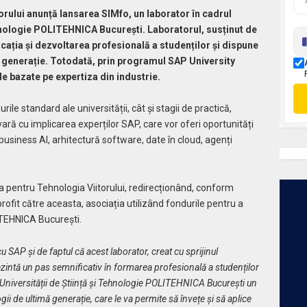
orului anunță lansarea SIMfo, un laborator în cadrul
ehnologie POLITEHNICA București. Laboratorul, susținut de
ația și dezvoltarea profesională a studenților și dispune
 generație. Totodată, prin programul SAP University
e bazate pe expertiza din industrie.
ile standard ale universității, cât și stagii de practică,
 vară cu implicarea experților SAP, care vor oferi oportunități
usiness AI, arhitectură software, date în cloud, agenți
 pentru Tehnologia Viitorului, redirecționând, conform
 profit către aceasta, asociația utilizând fondurile pentru a
LITEHNICA București.
AP și de faptul că acest laborator, creat cu sprijinul
rezintă un pas semnificativ în formarea profesională a studenților
 Universității de Știință și Tehnologie POLITEHNICA București un
ii de ultimă generație, care le va permite să învețe și să aplice