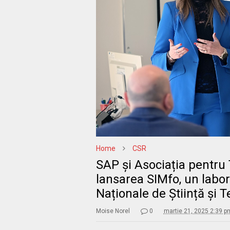
Home
CSR
SAP și Asociația pentru 
lansarea SIMfo, un labora
Naționale de Știință și
Moise Norel
0
martie 21, 2025 2:39 p