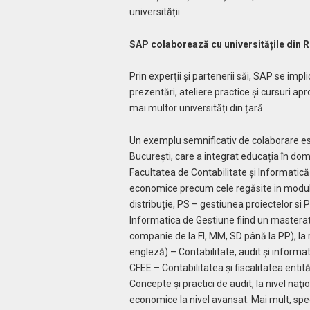
universității.
SAP colaborează cu universitățile din R
Prin experții și partenerii săi, SAP se impli
prezentări, ateliere practice și cursuri a
mai multor universități din țară.
Un exemplu semnificativ de colaborare es
București, care a integrat educația în dom
Facultatea de Contabilitate și Informatic
economice precum cele regăsite in module
distribuție, PS – gestiunea proiectelor si 
Informatica de Gestiune fiind un mastera
companie de la FI, MM, SD până la PP), la 
engleză) – Contabilitate, audit şi informat
CFEE – Contabilitatea şi fiscalitatea entit
Concepte şi practici de audit, la nivel naţ
economice la nivel avansat. Mai mult, spec