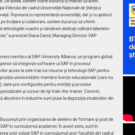
iei. De aceea, suntem foarte bucuroși și mândri că acest
 Viitorului din cadrul Universității Naționale de Știință și
ță. Împreună cu reprezentanții universității, dar și cu ajutorul
pe învățare și colaborare, suntem bucuroși să oferim
la tehnologiile noastre și rămânem dedicați cultivării talentelor
iei,”
a precizat Diana David, Managing Director SAP
deveni membru al SAP University Alliance, un program global
superior să integreze software-ul SAP în procesul
rilor acces la cele mai noi resurse și tehnologii SAP pentru
poziția universităților membre licențe educaționale (care nu
e), date pre-configurate pentru entități și procese
ecializate și cursuri de tip train-the-trainer. Concret,
ă absolvire în industrie sunt puse la dispoziția studenților din
 București
prin organizarea de ateliere de formare și școli de
r SAP în curriculumul academic. În acest sens, sunt în
derea unor soluții SAP în curriculumul unor facultăți din cadrul