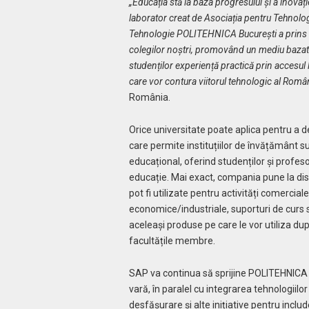
„Educația stă la baza progresului și a inovaț
laborator creat de Asociația pentru Tehnologia
Tehnologie POLITEHNICA București a prins via
colegilor noștri, promovând un mediu bazat 
studenților experiență practică prin accesul 
care vor contura viitorul tehnologic al Român
România.
Orice universitate poate aplica pentru a 
care permite instituțiilor de învățământ 
educațional, oferind studenților și profeso
educație. Mai exact, compania pune la dis
pot fi utilizate pentru activități comercial
economice/industriale, suporturi de curs sp
aceleași produse pe care le vor utiliza dup
facultățile membre.
SAP va continua să sprijine POLITEHNICA
vară, în paralel cu integrarea tehnologiilo
desfășurare și alte inițiative pentru inclu