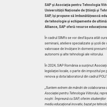
SAP și Asociația pentru Tehnologia Viit
Universității Naționale de Știință și T
SAP, își propune să îmbunătățească educ
de tehnologie și echipamente de ultimă
Alliance, SAP oferă resurse educațional
În cadrul SIMfo se vor desfășura atât cursur
seminarii, ateliere specializate și școli de
valoroase de învățare în domenii precum b
autonomi și alte tehnologii ale viitorului.
În 2024, SAP România a susținut Asociația
legislației locale, o parte din impozitul pe
renova și dota laboratorul din cadrul PO
„Suntem extrem de mândri de colaborarea cu S
Asociației pentru Tehnologia Viitorului, rep
noștri. Împreună cu SAP, oferim studenților
mediu educațional inovativ, bazat pe tehnolog