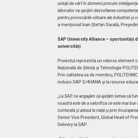
soluții de vârf în domenii precum inteligența
laborator va sprijini dezvoltarea competențel
pentru provocările viitoare ale industriei și
a menționat
Ioan Ștefan Sacală, Președint
SAP University Alliance – oportunități d
universități
Proiectul reprezintă un valoros element c
Națională de Știință și Tehnologie POLIT
Prin calitatea sa de membru, POLITEHNICA
inclusiv SAP S/4HANA și la resurse educaț
„La SAP, ne angajăm să ajutăm lumea să func
noastră este de a valorifica ce este mai bun
conturată și adusă la viață și prin încurajare
Senior Vice President, Global Head of P
Delivery la SAP.