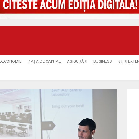
OECONOMIE
PIAŢA DE CAPITAL
ASIGURĂRI
BUSINESS
STIRI EXTE