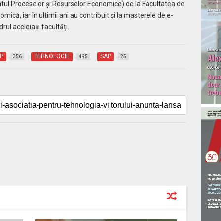
l Proceselor și Resurselor Economice) de la Facultatea de
mică, iar în ultimii ani au contribuit și la masterele de e-
ul aceleiași facultăți.
P
TEHNOLOGIE
SAP
356
495
25