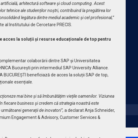
 artificială, arhitectură software și cloud computing. Acest
or tehnice ale studenților noștri, contribuind la pregătirea lor
 consolidând legătura dintre mediul academic și cel profesional,”
e al Institutului de Cercetare PRECIS.
e acces la soluții și resurse educaționale de top pentru
omplementar colaborării dintre SAP și Universitatea
EHNICA București
prin intermediul SAP University Alliance.
 BUCUREȘTI beneficiază de acces la soluții SAP de top,
ionale esențiale.
ționeze mai bine și să îmbunătățim viețile oamenilor. Viziunea
 în fiecare business și credem că strategia noastră este
a următoarei generații de inovatori”,
a declarat Anja Schneider,
remium Engagement & Advisory, Customer Services &