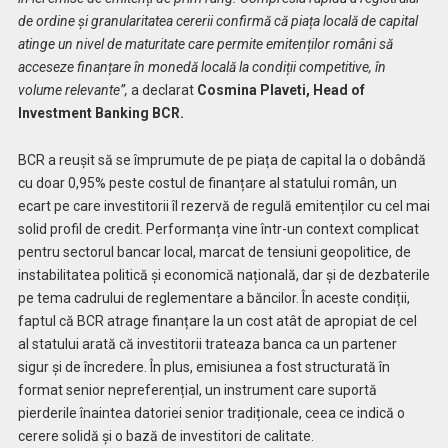
de ordine și granularitatea cererii confirmă că piața locală de capital
atinge un nivel de maturitate care permite emitenților români să
acceseze finanțare în monedă locală la condiții competitive, în
volume relevante”,
a declarat
Cosmina Plaveti, Head of
Investment Banking BCR.
BCR a reușit să se împrumute de pe piața de capital la o dobândă
cu doar 0,95% peste costul de finanțare al statului român, un
ecart pe care investitorii îl rezervă de regulă emitenților cu cel mai
solid profil de credit. Performanța vine într-un context complicat
pentru sectorul bancar local, marcat de tensiuni geopolitice, de
instabilitatea politică și economică națională, dar și de dezbaterile
pe tema cadrului de reglementare a băncilor. În aceste condiții,
faptul că BCR atrage finanțare la un cost atât de apropiat de cel
al statului arată că investitorii trateaza banca ca un partener
sigur și de încredere. În plus, emisiunea a fost structurată în
format senior nepreferențial, un instrument care suportă
pierderile înaintea datoriei senior tradiționale, ceea ce indică o
cerere solidă și o bază de investitori de calitate.