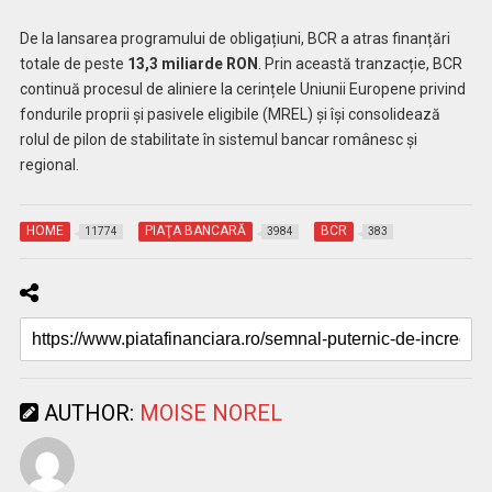
De la lansarea programului de obligațiuni, BCR a atras finanțări
totale de peste
13,3 miliarde RON
. Prin această tranzacție, BCR
continuă procesul de aliniere la cerințele Uniunii Europene privind
fondurile proprii și pasivele eligibile (MREL) și își consolidează
rolul de pilon de stabilitate în sistemul bancar românesc și
regional.
HOME
PIAŢA BANCARĂ
BCR
11774
3984
383
AUTHOR:
MOISE NOREL