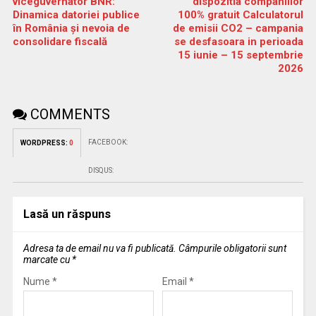
viceguvernator BNR:
dispozitia companiilor
Dinamica datoriei publice
100% gratuit Calculatorul
în România și nevoia de
de emisii CO2 – campania
consolidare fiscală
se desfasoara in perioada
15 iunie – 15 septembrie
2026
COMMENTS
FACEBOOK:
WORDPRESS:
0
DISQUS:
Lasă un răspuns
Adresa ta de email nu va fi publicată.
Câmpurile obligatorii sunt
marcate cu
*
Nume
*
Email
*