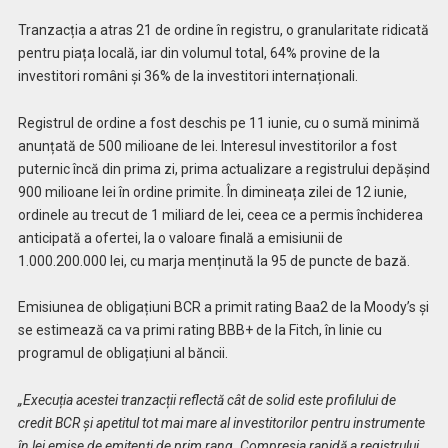
Tranzacția a atras 21 de ordine în registru, o granularitate ridicată
pentru piața locală, iar din volumul total, 64% provine de la
investitori români și 36% de la investitori internaționali.
Registrul de ordine a fost deschis pe 11 iunie, cu o sumă minimă
anunțată de 500 milioane de lei. Interesul investitorilor a fost
puternic încă din prima zi, prima actualizare a registrului depășind
900 milioane lei în ordine primite. În dimineața zilei de 12 iunie,
ordinele au trecut de 1 miliard de lei, ceea ce a permis închiderea
anticipată a ofertei, la o valoare finală a emisiunii de
1.000.200.000 lei, cu marja menținută la 95 de puncte de bază.
Emisiunea de obligațiuni BCR a primit rating Baa2 de la Moody’s și
se estimează ca va primi rating BBB+ de la Fitch, în linie cu
programul de obligațiuni al băncii.
„Execuția acestei tranzacții reflectă cât de solid este profilului de
credit BCR și apetitul tot mai mare al investitorilor pentru instrumente
în lei emise de emitenți de prim rang. Compresia rapidă a registrului