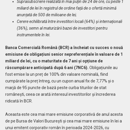
Suprasubscriere realizată în mai puțin de 24 de ore, cu peste 1
miliard de lei în registrul de ordine față de o ofertă minimă
anunțată de 500 de milioane de lei;
Cerere echilibrată între investitori locali (64%) și internaționali
(36%), semn al maturizării bazei de investitori pentru
instrumentele în lei.
Banca Comercială Română (BCR) a încheiat cu succes o nouă
emisiune de obligațiuni senior nepreferențiale în valoare de 1
miliard de lei, cu o maturitate de 7 ani și opțiune de
răscumpărare anticipată după 6 ani (7NC6).
Obligațiunile au
fost emise la un preț de 100% din valoare nominală, fiind
cumpărate la preț întreg, cu un cupon anual fix de 7,77% și o
marjă de 95 puncte de bază peste curba titurilor de stat
românești, ceea ce arată interesul investitorilor și încrederea
ridicată în BCR.
Aceasta este cea mai mare emisiune corporativă de anul acesta
de pe Bursa de Valori București și cea mai mare emisiune în lei a
unui emitent corporativ român în perioada 2024-2026, cu