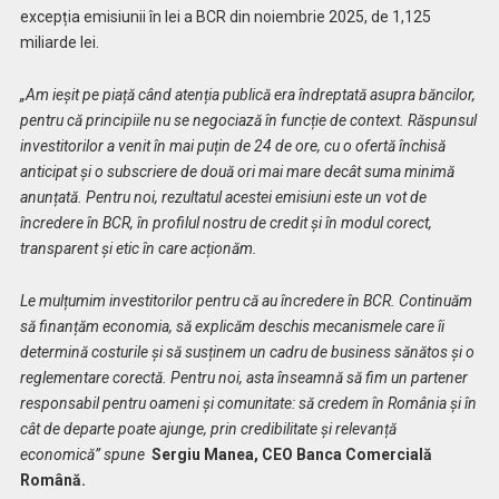
excepția emisiunii în lei a BCR din noiembrie 2025, de 1,125
miliarde lei.
„Am ieșit pe piață când atenția publică era îndreptată asupra băncilor,
pentru că principiile nu se negociază în funcție de context. Răspunsul
investitorilor a venit în mai puțin de 24 de ore, cu o ofertă închisă
anticipat și o subscriere de două ori mai mare decât suma minimă
anunțată. Pentru noi, rezultatul acestei emisiuni este un vot de
încredere în BCR, în profilul nostru de credit și în modul corect,
transparent și etic în care acționăm.
Le mulțumim investitorilor pentru că au încredere în BCR. Continuăm
să finanțăm economia, să explicăm deschis mecanismele care îi
determină costurile și să susținem un cadru de business sănătos și o
reglementare corectă. Pentru noi, asta înseamnă să fim un partener
responsabil pentru oameni și comunitate: să credem în România și în
cât de departe poate ajunge, prin credibilitate și relevanță
economică” spune
Sergiu Manea, CEO Banca Comercială
Română.