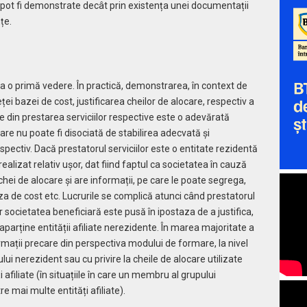
nu pot fi demonstrate decât prin existența unei documentații
țe.
a o primă vedere. În practică, demonstrarea, în context de
eței bazei de cost, justificarea cheilor de alocare, respectiv a
cale din prestarea serviciilor respective este o adevărată
are nu poate fi disociată de stabilirea adecvată și
respectiv. Dacă prestatorul serviciilor este o entitate rezidentă
realizat relativ ușor, dat fiind faptul ca societatea în cauză
hei de alocare și are informații, pe care le poate segrega,
aza de cost etc. Lucrurile se complică atunci când prestatorul
ar societatea beneficiară este pusă în ipostaza de a justifica,
aparține entității afiliate nerezidente. În marea majoritate a
ormații precare din perspectiva modului de formare, la nivel
lui nerezident sau cu privire la cheile de alocare utilizate
i afiliate (în situațiile în care un membru al grupului
e mai multe entități afiliate).