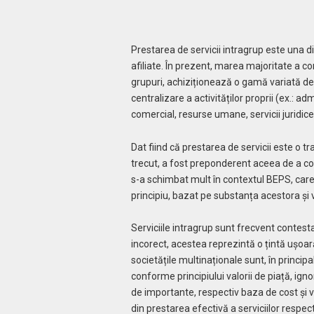
Prestarea de servicii intragrup este una d
afiliate. În prezent, marea majoritate a co
grupuri, achiziționează o gamă variată de s
centralizare a activităților proprii (ex.: 
comercial, resurse umane, servicii juridice 
Dat fiind că prestarea de servicii este o tra
trecut, a fost preponderent aceea de a co
s-a schimbat mult în contextul BEPS, care a
principiu, bazat pe substanța acestora și
Serviciile intragrup sunt frecvent contesta
incorect, acestea reprezintă o țintă ușoară
societățile multinaționale sunt, în principa
conforme principiului valorii de piață, ig
de importante, respectiv baza de cost și 
din prestarea efectivă a serviciilor respect