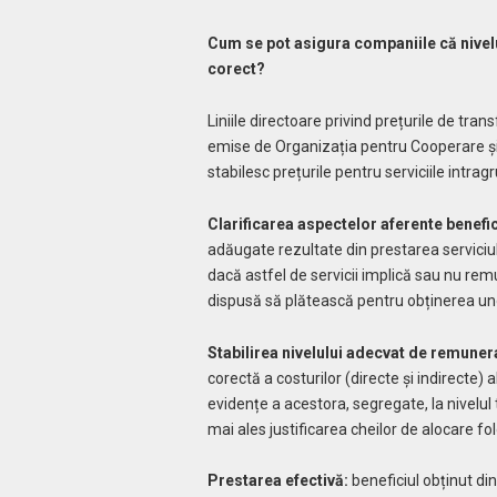
Cum se pot asigura companiile că nivelu
corect?
Liniile directoare privind prețurile de tran
emise de Organizația pentru Cooperare ș
stabilesc prețurile pentru serviciile intrag
Clarificarea aspectelor aferente benefic
adăugate rezultate din prestarea serviciulu
dacă astfel de servicii implică sau nu re
dispusă să plătească pentru obținerea unor
Stabilirea nivelului adecvat de remuner
corectă a costurilor (directe și indirecte) a
evidențe a acestora, segregate, la nivelul t
mai ales justificarea cheilor de alocare fol
Prestarea efectivă:
beneficiul obținut din