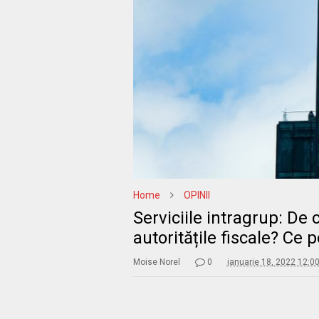
Home
OPINII
Serviciile intragrup: De
autoritățile fiscale? Ce 
Moise Norel
0
ianuarie 18, 2022 12:0