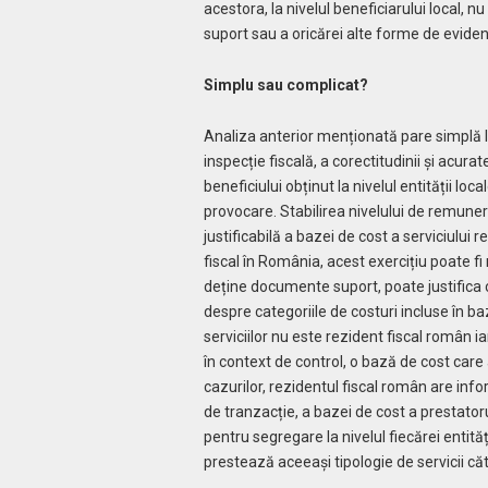
acestora, la nivelul beneficiarului local, 
suport sau a oricărei alte forme de eviden
Simplu sau complicat?
Analiza anterior menționată pare simplă l
inspecție fiscală, a corectitudinii și acurat
beneficiului obținut la nivelul entității lo
provocare. Stabilirea nivelului de remuner
justificabilă a bazei de cost a serviciului 
fiscal în România, acest exercițiu poate fi 
deține documente suport, poate justifica c
despre categoriile de costuri incluse în b
serviciilor nu este rezident fiscal român i
în context de control, o bază de cost care 
cazurilor, rezidentul fiscal român are inf
de tranzacție, a bazei de cost a prestatoru
pentru segregare la nivelul fiecărei entităț
prestează aceeași tipologie de servicii cătr