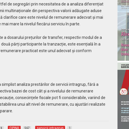
stfel de segregări prin necesitatea de a analiza diferențiat
panii multinaționale din perspectiva valorii adăugate aduse
să clarifice care este nivelul de remunerare adecvat și mai
mai mare la nivelul fiecărui serviciu în parte.
te a dosarului prețurilor de transfer, respectiv modul de a
ele două părți participante la tranzacție, este esențială în a
e remunerare practicat este unul adecvat și conform
mplist analiza prestărilor de servicii intragrup, fără a
pectiva bazei de cost cât și a nivelului de remunerare
recauție, consecințele fiscale pot fi considerabile, variind de
tabilirea unui alt nivel de remunerare, cu ajustări realizate
mparare.
OPINII
servicii intragrup
74
567
1