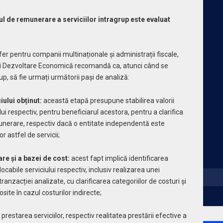
l de remunerare a serviciilor intragrup este evaluat
sfer pentru companii multinaționale și administrații fiscale,
i Dezvoltare Economică recomandă ca, atunci când se
rup, să fie urmați următorii pași de analiză:
iului obținut:
această etapă presupune stabilirea valorii
i respectiv, pentru beneficiarul acestora, pentru a clarifica
munerare, respectiv dacă o entitate independentă este
 astfel de servicii;
are și a
bazei de cost:
acest fapt implică identificarea
locabile serviciului respectiv, inclusiv realizarea unei
ranzacției analizate, cu clarificarea categoriilor de costuri și
osite în cazul costurilor indirecte;
 prestarea serviciilor, respectiv realitatea prestării efective a