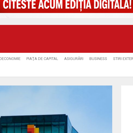
OECONOMIE
PIAŢA DE CAPITAL
ASIGURĂRI
BUSINESS
STIRI EXTE