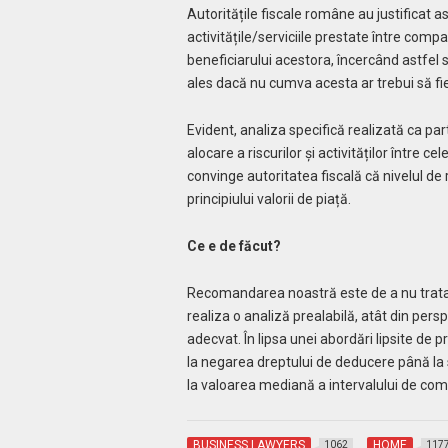
Autoritățile fiscale române au justificat a
activitățile/serviciile prestate între com
beneficiarului acestora, încercând astfel 
ales dacă nu cumva acesta ar trebui să fie 
Evident, analiza specifică realizată ca par
alocare a riscurilor și activităților între c
convinge autoritatea fiscală că nivelul d
principiului valorii de piață.
Ce e de făcut?
Recomandarea noastră este de a nu trata si
realiza o analiză prealabilă, atât din pers
adecvat. În lipsa unei abordări lipsite de p
la negarea dreptului de deducere până la s
la valoarea mediană a intervalului de co
BUSINESS LAWYERS
HOME
1062
117