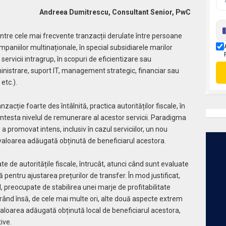
Andreea Dumitrescu, Consultant Senior, PwC
intre cele mai frecvente tranzacții derulate între persoane
mpaniilor multinaționale, în special subsidiarele marilor
ervicii intragrup, în scopuri de eficientizare sau
administrare, suport IT, management strategic, financiar sau
etc.).
nzacție foarte des întâlnită, practica autorităților fiscale, în
ntesta nivelul de remunerare al acestor servicii. Paradigma
 promovat intens, inclusiv în cazul serviciilor, un nou
 valoarea adăugată obținută de beneficiarul acestora.
te de autoritățile fiscale, întrucât, atunci când sunt evaluate
 pentru ajustarea prețurilor de transfer. În mod justificat,
l, preocupate de stabilirea unei marje de profitabilitate
norând însă, de cele mai multe ori, alte două aspecte extrem
valoarea adăugată obținută local de beneficiarul acestora,
ive.