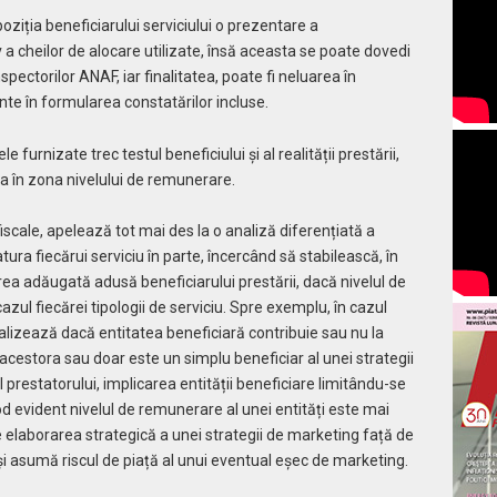
oziția beneficiarului serviciului o prezentare a
v a cheilor de alocare utilizate, însă aceasta se poate dovedi
spectorilor ANAF, iar finalitatea, poate fi neluarea în
e în formularea constatărilor incluse.
e furnizate trec testul beneficiului și al realității prestării,
ta în zona nivelului de remunerare.
 fiscale, apelează tot mai des la o analiză diferențiată a
atura fiecărui serviciu în parte, încercând să stabilească, în
area adăugată adusă beneficiarului prestării, dacă nivelul de
zul fiecărei tipologii de serviciu. Spre exemplu, în cazul
alizează dacă entitatea beneficiară contribuie sau nu la
 acestora sau doar este un simplu beneficiar al unei strategii
 prestatorului, implicarea entității beneficiare limitându-se
d evident nivelul de remunerare al unei entități este mai
 elaborarea strategică a unei strategii de marketing față de
și asumă riscul de piață al unui eventual eșec de marketing.