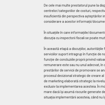
De cele mai multe prestatorul pune la disp
centrelor/categoriilor de costuri, respecti
insuficientă din perspectiva așteptărilor in
considerare a acestor informații/document
În situațiile în care informațiile/documentel
discuția cu inspectorii fiscali se poate mu
În această etapă a discuțiilor, autoritățile
serviciilor suport intragrup în funcție de n
funcție de concluziile proprii privind valo
remunerare este sau nu unul adecvat, în ca
prestărilor de servicii de promovare se an
procesul decizional strategic de creare al
de marketing elaborată strategic la nivelul
exclusiv la implementarea acesteia. În mo
mare dacă își asumă riscurile generate de
situația implementării acesteia, când nu î