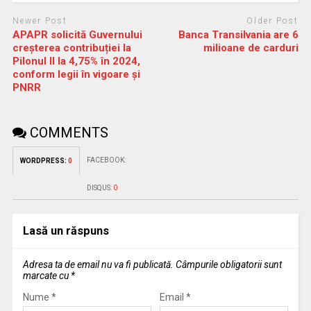
Newer Post
Older Post
APAPR solicită Guvernului
Banca Transilvania are 6
creșterea contribuției la
milioane de carduri
Pilonul II la 4,75% în 2024,
conform legii în vigoare și
PNRR
COMMENTS
FACEBOOK:
WORDPRESS:
0
DISQUS:
0
Lasă un răspuns
Adresa ta de email nu va fi publicată.
Câmpurile obligatorii sunt
marcate cu
*
Nume
*
Email
*