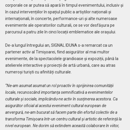
corporale ce ar putea să apară în timpul evenimentului, inclusiv și
în cazul intervențiilor în spațiul public a artiștilor naționali și
internaționali, în concerte, performance-uri și alte numeroase
evenimente ale operatorilor culturali, ce se vor desfășura pe
parcursul a patru zile în cinci locații emblematice ale orașului.
De-a lungul întregului an, SIGNAL IDUNA s-a remarcat ca un
partener activ al Timișoarei, fiind asigurător al mai multor
evenimente, de la spectacolele grandioase și expoziții, până la
atelierele interactive și proiecții de artă urbană, care au atras
numeroși turiști cu afinități culturale.
“Ne-am asumat asumat un rol proactiv în sprijinirea comunității
locale, recunoscând importanța semnificativă a evenimentelor
culturale și sociale, implicându-ne activ în susținerea acestora. Ca
asigurător oficial al acestui eveniment cultural european de
anvergură, ne-am bucurat să facem parte din efortul colectiv de a
transforma Timișoara într-un centru cultural și artistic de referință la
nivel european. Ne dorim să extindem această colaborare în viitor,