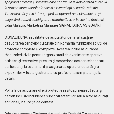
sprijinind proiecte și inițiative care contribuie la dezvoltarea durabilă,
la promovarea valorilor locale și a diversității culturale, atât din
Timișoara cât și din întreaga țară, acoperind riscurile asociate și
asigurând o bază solidă pentru manifestările artistice.”,
a declarat
Lidia Malacia, Marketing Manager SIGNAL IDUNA ASIGURĂRI.
SIGNAL IDUNA, în calitate de asigurător general, susține
dezvoltarea centrelor culturale din România, furnizând soluții de
protecție complete și complexe. Acestea includ asigurarea
răspunderii civile pentru organizatorii de evenimente sportive,
artistice și recreative, precum și acoperirea accidentelor pentru
participanții la eveniment și asigurarea operelor de artă și a
expozițiilor – toate gestionate cu profesionalism și atenție la
detalii.
Polițele de asigurare oferă protecție în situații neprevăzute și
permit inclusiv includerea subcontractanților sau a altor asigurați
adiționali, în funcție de context.
Prin desemnarea Timişoarei cu titlul de Capitală Europeană a