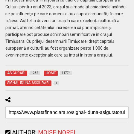
Culturii pentru anul 2023, oraşul şi-a modelat obiectivele axându-
se pe influenţa pe care oamenii o au asupra comunităţii în care
trăiesc. Astfel, a devenit un oraş în care excelenţa culturală a
primat, oferind cetăţenilor încrederea că prin implicare şi
participare pot produce schimbări semnificative în oraşul
Timișoara. Cu prilejul desemnării Timișoarei drept capitală
europeană a culturii, au fost organizate peste 1.000 de
evenimente excepționale care au intrat în istoria orașului.
ASIGURĂRI
HOME
1282
11774
SIGNAL IDUNA ASIGURĂRI
1
AUTHOR:
MOISE NOREL