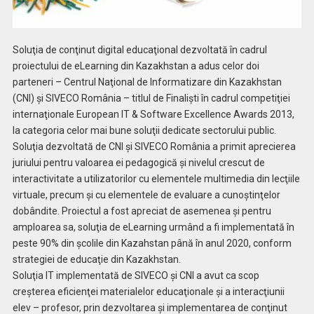
Soluţia de conţinut digital educaţional dezvoltată în cadrul
proiectului de eLearning din Kazakhstan a adus celor doi
parteneri – Centrul Naţional de Informatizare din Kazakhstan
(CNI) şi SIVECO România – titlul de Finalişti în cadrul competiţiei
internaţionale European IT & Software Excellence Awards 2013,
la categoria celor mai bune soluţii dedicate sectorului public.
Soluţia dezvoltată de CNI şi SIVECO România a primit aprecierea
juriului pentru valoarea ei pedagogică şi nivelul crescut de
interactivitate a utilizatorilor cu elementele multimedia din lecţiile
virtuale, precum şi cu elementele de evaluare a cunoştinţelor
dobândite. Proiectul a fost apreciat de asemenea şi pentru
amploarea sa, soluţia de eLearning urmând a fi implementată în
peste 90% din şcolile din Kazahstan până în anul 2020, conform
strategiei de educaţie din Kazakhstan.
Soluţia IT implementată de SIVECO şi CNI a avut ca scop
creşterea eficienţei materialelor educaţionale şi a interacţiunii
elev – profesor, prin dezvoltarea şi implementarea de conţinut