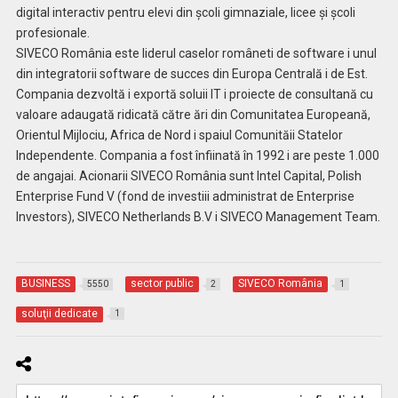
digital interactiv pentru elevi din şcoli gimnaziale, licee şi şcoli
profesionale.
SIVECO România este liderul caselor româneti de software i unul
din integratorii software de succes din Europa Centrală i de Est.
Compania dezvoltă i exportă soluii IT i proiecte de consultană cu
valoare adaugată ridicată către ări din Comunitatea Europeană,
Orientul Mijlociu, Africa de Nord i spaiul Comunităii Statelor
Independente. Compania a fost înfiinată în 1992 i are peste 1.000
de angajai. Acionarii SIVECO România sunt Intel Capital, Polish
Enterprise Fund V (fond de investiii administrat de Enterprise
Investors), SIVECO Netherlands B.V i SIVECO Management Team.
BUSINESS
sector public
SIVECO România
5550
2
1
soluţii dedicate
1