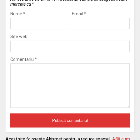
marcate cu
*
Nume
*
Email
*
Site web
Comentariu
*
Acest site folosește Akismet pentru a reduce spamul.
Află cum