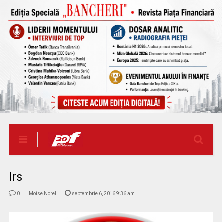
lrs
0
Moise Norel
septembrie 6, 2016 9:36 am