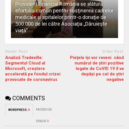
Provident Financial România se alătură
efortului comun pentru susţinerea cadrelor
medicale şi spitalelor printr-o donaţie de
500.000 de lei către Asociaţia ,,Dăruieşte
viaţă’’
Newer Post
Older Post
Analiză Tradeville:
Pieţele îşi vor reveni când
Segmentul Cloud al
numărul de ştiri pozitive
Microsoft, creștere
legate de CoVID 19 îl va
accelerată pe fondul crizei
depăşi pe cel de ştiri
provocate de coronavirus
negative
COMMENTS
FACEBOOK:
WORDPRESS:
0
DISQUS:
0