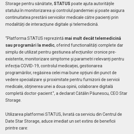
Storage pentru sănătate,
STATUS
poate ajuta autoritățile
statului în monitorizarea și controlul pandemiei și poate asigura
continuitatea prestării serviciilor medicale către pacienți prin
modalități de interacțiune digitale și telemedicină.
“Platforma STATUS reprezintă
mai mult decât telemedicină
sau programări la medic
, oferind functionalități complete dar
simplu de utilizat pentru gestiunea afecțiunilor cronice pre-
existente, monitorizare simptome și parametri relevanți pentru
infecția COVID-19, controlul medicației, gestionarea
programărilor, regăsirea celei mai bune opțiuni din punct de
vedere specializare și proximitate pentru furnizorii de servicii
medicale, obținerea unei a doua opinii, colaborare digitală
completă doctor-pacient.”, a declarat Cătălin Păunescu, CEO Star
Storage.
Utilizarea platformei STATUS, livrată ca serviciu din Centrul de
Date Star Storage, aduce imediat un set extins de beneficii
printre care: