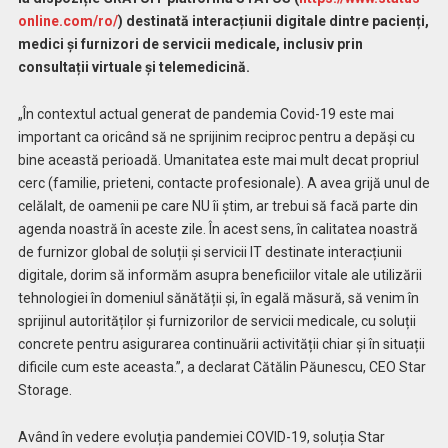
online.com/ro/
) destinată interacțiunii digitale dintre pacienți,
medici și furnizori de servicii medicale, inclusiv prin
consultații virtuale și telemedicină.
„În contextul actual generat de pandemia Covid-19 este mai
important ca oricând să ne sprijinim reciproc pentru a depăși cu
bine această perioadă. Umanitatea este mai mult decat propriul
cerc (familie, prieteni, contacte profesionale). A avea grijă unul de
celălalt, de oamenii pe care NU îi știm, ar trebui să facă parte din
agenda noastră în aceste zile. În acest sens, în calitatea noastră
de furnizor global de soluții și servicii IT destinate interacțiunii
digitale, dorim să informăm asupra beneficiilor vitale ale utilizării
tehnologiei în domeniul sănătății și, în egală măsură, să venim în
sprijinul autorităților și furnizorilor de servicii medicale, cu soluții
concrete pentru asigurarea continuării activității chiar și în situații
dificile cum este aceasta.”, a declarat Cătălin Păunescu, CEO Star
Storage.
Având în vedere evoluția pandemiei COVID-19, soluția Star