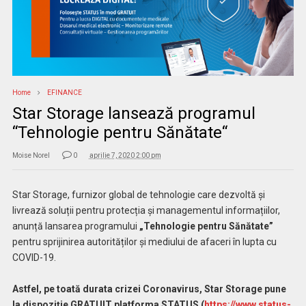
Home
EFINANCE
Star Storage lansează programul
“Tehnologie pentru Sănătate“
Moise Norel
0
aprilie 7, 2020 2:00 pm
Star Storage, furnizor global de tehnologie care dezvoltă și
livrează soluții pentru protecția și managementul informațiilor,
anunță lansarea programului
„Tehnologie pentru Sănătate”
pentru sprijinirea autorităților și mediului de afaceri în lupta cu
COVID-19.
Astfel, pe toată durata crizei Coronavirus, Star Storage pune
la dispoziție GRATUIT platforma STATUS (
https://www.status-