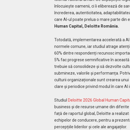
înlocuiește oamenii, ci îi eliberează de sa
încrederea, autenticitatea, adaptabilitate
care AI-ul poate prelua o mare parte din e
Human Capital, Deloitte România.
Totodată, implementarea accelerată a AI 
normele comune, iar studiul atrage atenț
60% dintre respondenți recunosc importanț
5% fac progrese semnificative în această di
trebuie să consolideze și să dezvolte cultu
submineze, valorile și performanța. Potriv
culturii organizaționale sunt crearea unui d
clare și periodice privind modul în care A
Studiul
Deloitte 2026 Global Human Capit
business și de resurse umane din diferite i
față de raportul global, Deloitte a realizat
echipelor de conducere, pentru a prezenta 
percepțiile liderilor și cele ale angajaților.