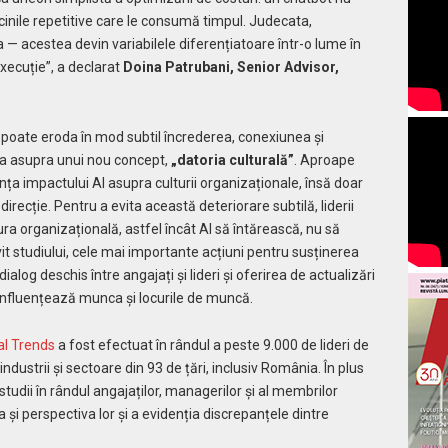
rcinile repetitive care le consumă timpul. Judecata,
a — acestea devin variabilele diferențiatoare într-o lume în
xecuție”, a declarat
Doina Patrubani, Senior Advisor,
poate eroda în mod subtil încrederea, conexiunea și
ia asupra unui nou concept,
„datoria culturală”
. Aproape
a impactului AI asupra culturii organizaționale, însă doar
recție. Pentru a evita această deteriorare subtilă, liderii
ra organizațională, astfel încât AI să întărească, nu să
it studiului, cele mai importante acțiuni pentru susținerea
ialog deschis între angajați și lideri și oferirea de actualizări
I influențează munca și locurile de muncă.
al Trends
a fost efectuat în rândul a peste 9.000 de lideri de
ndustrii și sectoare din 93 de țări, inclusiv România. În plus
 studii în rândul angajaților, managerilor și al membrilor
și perspectiva lor și a evidenția discrepanțele dintre