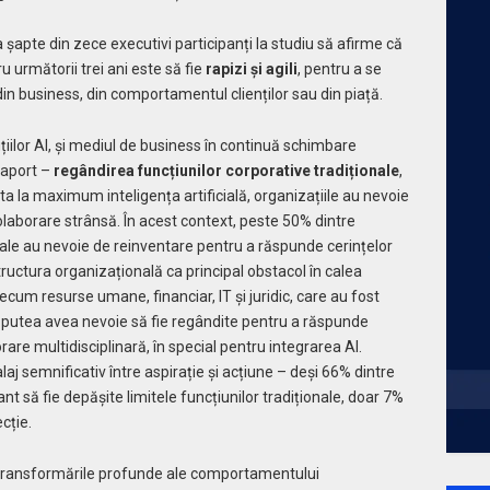
șapte din zece executivi participanți la studiu să afirme că
u următorii trei ani este să fie
rapizi și agili
, pentru a se
din business, din comportamentul clienților sau din piață.
uțiilor AI, și mediul de business în continuă schimbare
raport –
regândirea funcțiunilor corporative tradiționale
,
ta la maximum inteligența artificială, organizațiile au nevoie
laborare strânsă. În acest context, peste 50% dintre
ale au nevoie de reinventare pentru a răspunde cerințelor
tructura organizațională ca principal obstacol în calea
um resurse umane, financiar, IT și juridic, care au fost
 ar putea avea nevoie să fie regândite pentru a răspunde
rare multidisciplinară, în special pentru integrarea AI.
aj semnificativ între aspirație și acțiune – deși 66% dintre
t să fie depășite limitele funcțiunilor tradiționale, doar 7%
ecție.
, transformările profunde ale comportamentului