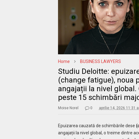
Home
BUSINESS LAWYERS
Studiu Deloitte: epuiza
(change fatigue), noua 
angajații la nivel global.
peste 15 schimbări majo
Moise Norel
0
aprilie 14, 2026 11:31 
Epuizarea cauzată de schimbările dese
(
angajații la nivel global, o treime dintre