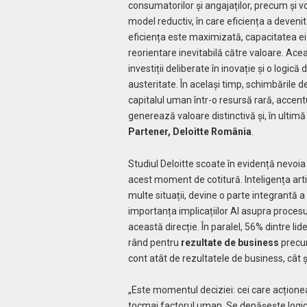
consumatorilor și angajaților, precum și vo
model reductiv, în care eficiența a devenit
eficiența este maximizată, capacitatea e
reorientare inevitabilă către valoare. Ac
investiții deliberate în inovație și o logic
austeritate. În același timp, schimbările
capitalul uman într-o resursă rară, accent
generează valoare distinctivă și, în ultimă 
Partener, Deloitte România
.
Studiul Deloitte scoate în evidență nevoia 
acest moment de cotitură. Inteligența arti
multe situații, devine o parte integrantă 
importanța implicațiilor AI asupra procesu
această direcție. În paralel, 56% dintre li
rând pentru
rezultate de business
precum
cont atât de rezultatele de business, cât 
„Este momentul deciziei: cei care acționea
tocmai factorul uman. Se depășește logica