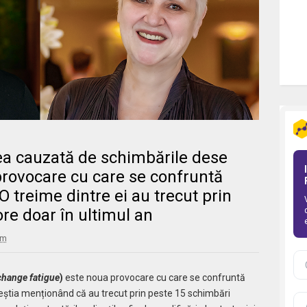
rea cauzată de schimbările dese
provocare cu care se confruntă
 O treime dintre ei au trecut prin
re doar în ultimul an
am
change fatigue
)
este noua provocare cu care se confruntă
 aceștia menționând că au trecut prin peste 15 schimbări