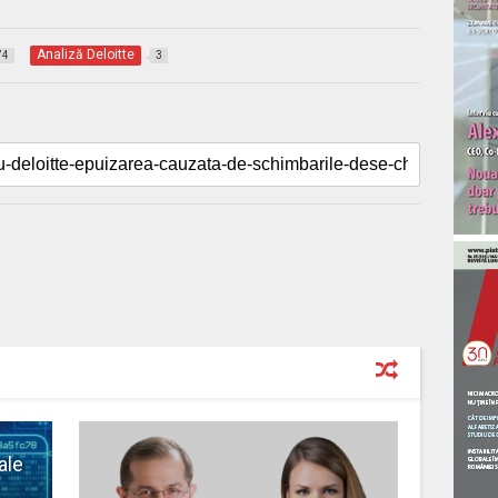
Analiză Deloitte
74
3
ale