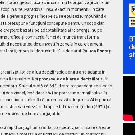
latilitatea geopolitică au împins multe organizații către un
 scop în sine. Paradoxal, însă, exact în momentul în care
i de a genera progres începe să se epuizeze, impunând o
easta presupune funcțiuni concepute pentru un scop clar,
ă de creștere bazată pe adaptabilitate și relevanță, nu pe
 demografice și contracția forței de muncă transformă
uând necesitatea de a investi în zonele în care oamenii
instanță, imposibil de substituit”, a declarat
Raluca Bontaș,
organizațiilor de a lua decizii rapid pentru a se adapta în
ficială transformă și
procesele de luare a deciziilor
și, în
a acestora. Studiul arată că 64% dintre respondenți recunosc
lui decizional, însă doar 5% fac progrese semnificative în
derii chestionați afirmă că proiectează integrarea AI în primul
 costuri sau viteză, în timp ce tot mai mulți lideri (40%) țin
și de
starea de bine a angajaților
.
ză rapid câștigă un avantaj competitiv, iar miza reală este
 uneori simplistă a optimizării de costuri: un chatbot nu