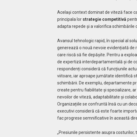
Același context dominat de viteză face ca 
principala lor
strategie competitivă
pentr
adapta repede și a valorifica schimbările 
Avansul tehnologic rapid, în special al sol
generează o nouă nevoie evidențiată de 
care riscă să fie depășite. Pentru a exploa
de expertiză interdepartamentală și de co
respondenți consideră că funcțiunile actu
viitoare, iar aproape jumătate identifică s
schimbării. De exemplu, departamente prec
create pentru fiabilitate și specializare,
nevoilor de viteză, adaptabilitate și colabo
Organizațiile se confruntă însă cu un decal
executivi consideră că este foarte importan
fac progrese semnificative în această dir
„Presiunile persistente asupra costurilor