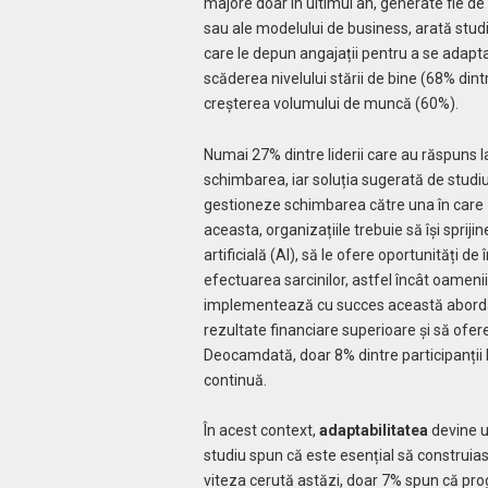
majore doar în ultimul an, generate fie de e
sau ale modelului de business, arată stud
care le depun angajații pentru a se adapt
scăderea nivelului stării de bine (68% dint
creșterea volumului de muncă (60%).
Numai 27% dintre liderii care au răspuns l
schimbarea, iar soluția sugerată de studi
gestioneze schimbarea către una în care
aceasta, organizațiile trebuie să își sprij
artificială (AI), să le ofere oportunități 
efectuarea sarcinilor, astfel încât oameni
implementează cu succes această abordar
rezultate financiare superioare și să ofere
Deocamdată, doar 8% dintre participanții l
continuă.
În acest context,
adaptabilitatea
devine un
studiu spun că este esențial să construiasc
viteza cerută astăzi, doar 7% spun că pro