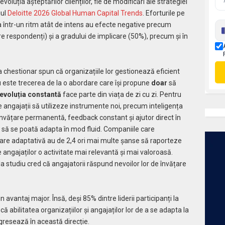
voluția așteptărilor clienților, fie de modificări ale strategiei
iul
Deloitte 2026 Global Human Capital Trends
. Eforturile pe
a într-un ritm atât de intens au efecte negative precum
re respondenți) și a gradului de implicare (50%), precum și în
a chestionar spun că organizațiile lor gestionează eficient
u este trecerea de la o abordare care își propune
doar
să
evoluția constantă
face parte din viața de zi cu zi. Pentru
ine angajații să utilizeze instrumente noi, precum inteligența
de învățare permanentă, feedback constant și ajutor direct în
i să se poată adapta în mod fluid. Companiile care
e adaptativă au de 2,4 ori mai multe șanse să raporteze
 angajaților o activitate mai relevantă și mai valoroasă.
a studiu cred că angajatorii răspund nevoilor lor de învățare
 avantaj major. Însă, deși 85% dintre liderii participanți la
ă abilitatea organizațiilor și angajaților lor de a se adapta la
gresează în această direcție.