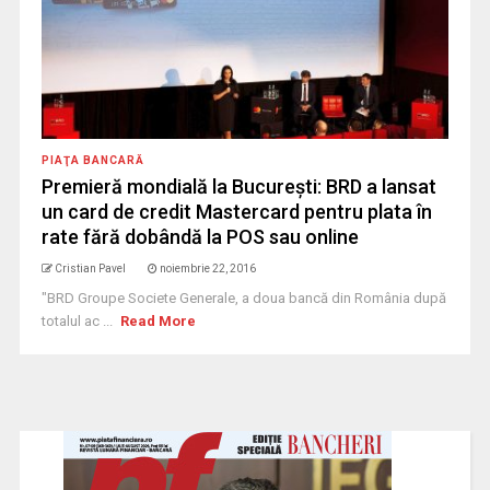
PIAŢA BANCARĂ
Premieră mondială la Bucureşti: BRD a lansat
un card de credit Mastercard pentru plata în
rate fără dobândă la POS sau online
Cristian Pavel
noiembrie 22, 2016
"BRD Groupe Societe Generale, a doua bancă din România după
totalul ac ...
Read More