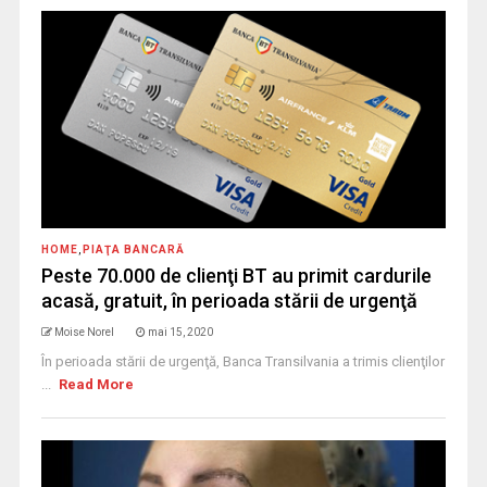
HOME
,
PIAŢA BANCARĂ
Peste 70.000 de clienţi BT au primit cardurile
acasă, gratuit, în perioada stării de urgenţă
Moise Norel
mai 15, 2020
În perioada stării de urgenţă, Banca Transilvania a trimis clienţilor
...
Read More