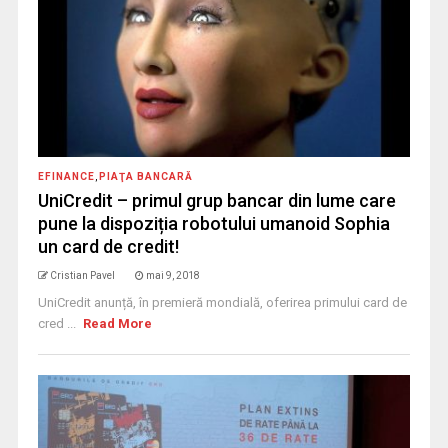
EFINANCE
,
PIAŢA BANCARĂ
UniCredit – primul grup bancar din lume care
pune la dispoziția robotului umanoid Sophia
un card de credit!
Cristian Pavel
mai 9, 2018
UniCredit anunță, în premieră mondială, oferirea primului card de
cred ...
Read More