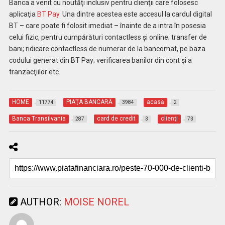
Banca a venit cu noutăţi inclusiv pentru clienţii care folosesc
aplicaţia
BT Pay
. Una dintre acestea este accesul la cardul digital
BT – care poate fi folosit imediat – înainte de a intra în posesia
celui fizic, pentru cumpărături contactless şi online; transfer de
bani; ridicare contactless de numerar de la bancomat, pe baza
codului generat din BT Pay; verificarea banilor din cont şi a
tranzacţiilor etc.
HOME
PIAŢA BANCARĂ
acasă
11774
3984
2
Banca Transilvania
card de credit
clienţi
287
3
73
AUTHOR:
MOISE NOREL