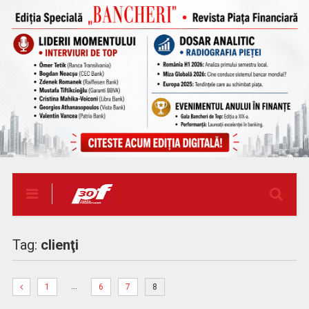
Tag:
clienţi
…
1
6
7
8