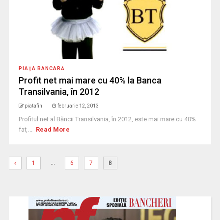
PIAŢA BANCARĂ
Profit net mai mare cu 40% la Banca
Transilvania, în 2012
piatafin
februarie 12, 2013
Profitul net al Băncii Transilvania, în 2012, este mai mare cu 40%
faţ ...
Read More
…
1
6
7
8