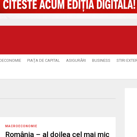
OECONOMIE
PIAŢA DE CAPITAL
ASIGURĂRI
BUSINESS
STIRI EXTE
MACROECONOMIE
România – al doilea cel mai mic