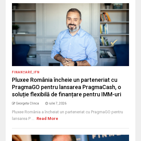
FINANȚARE
,
IFN
Pluxee România încheie un parteneriat cu
PragmaGO pentru lansarea PragmaCash, o
soluție flexibilă de finanțare pentru IMM-uri
Georgeta Clinca
iulie 7, 2026
Pluxee România a încheiat un parteneriat cu PragmaGO pentru
lansarea P ...
Read More