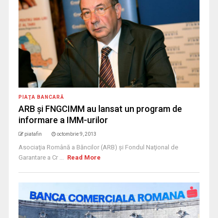
PIAŢA BANCARĂ
ARB şi FNGCIMM au lansat un program de
informare a IMM-urilor
piatafin
octombrie 9, 2013
Asociaţia Română a Băncilor (ARB) şi Fondul Naţional de
Garantare a Cr ...
Read More