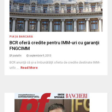
PIAŢA BANCARĂ
BCR oferă credite pentru IMM-uri cu garanţii
FNGCIMM
piatafin
septembrie 9, 2013
BCR anunţă că şi-a îmbunătăţit oferta de credite destinate IMM-
urilo ...
Read More