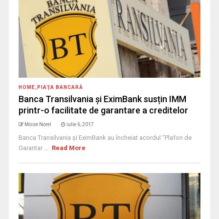
HOME
,
PIAŢA BANCARĂ
Banca Transilvania şi EximBank susțin IMM
printr-o facilitate de garantare a creditelor
Moise Norel
iulie 6, 2017
Banca Transilvania şi EximBank au încheiat acordul “Plafon de
Garantar ...
Read More