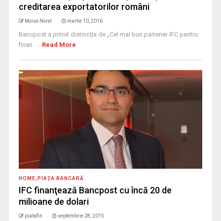
creditarea exportatorilor români
Moise Norel
martie 10, 2016
Bancpost a primit distincția de „Cel mai bun partener IFC pentru
finan ...
Read More
HOME
,
PIAŢA BANCARĂ
IFC finanţează Bancpost cu încă 20 de
milioane de dolari
piatafin
septembrie 28, 2015