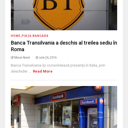
HOME
,
PIAŢA BANCARĂ
Banca Transilvania a deschis al treilea sediu în
Roma
Moise Norel
iulie 26, 2016
Banca Transilvania îşi consolidează prezența în Italia, prin
deschider ...
Read More