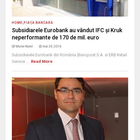
HOME
,
PIAŢA BANCARĂ
Subsidiarele Eurobank au vândut IFC şi Kruk
neperformante de 170 de mil. euro
Moise Norel
mai 24, 2016
Subsidiarele Eurobank din România (Bancpost S.A. si ERB Retail
Service ...
Read More