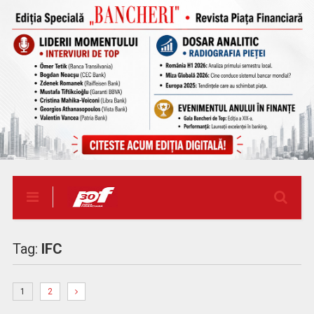
Tag:
IFC
1
2