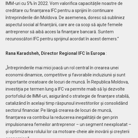
IMM-uri cu 5% în 2022. Vom valorifica capacitățile noastre de
creditare cu finanțarea IFC pentru a sprijini în continuare
întreprinderile din Moldova. De asemenea, doresc să subliniez
aspectul social al finanțării, care are ca scop să ajute femeile
antreprenor să aibă acces la finanțare bancară. Suntem
recunoscători IFC pentru sprijinul acordat în acest demers.”
Rana Karadsheh, Director Regional IFC în Europa
:
„Întreprinderile mai mici joacă un rol central în crearea unei
economii dinamice, competitive și favorabile incluziunii și sunt
importante creatoare de locuri de muncă. În Republica Moldova,
investiția pe termen lung a IFC va permite maib să își dezvolte
portofoliul de IMM-uri, asigurând o strategie de finanțare stabilă,
catalizând în același timp răspunsul investitorilor și consolidând
sectorul financiar. Pe lângă crearea de locuri de muncă,
finanțarea va contribui la reducerea inegalității de gen prin
impulsionarea femeilor antreprenor – un segment neexploatat –
și optimizarea rolului lor ca motoare-cheie ale inovării și creșterii