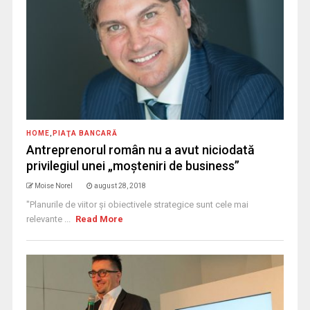
HOME
,
PIAŢA BANCARĂ
Antreprenorul român nu a avut niciodată
privilegiul unei „moșteniri de business”
Moise Norel
august 28, 2018
"Planurile de viitor și obiectivele strategice sunt cele mai
relevante ...
Read More