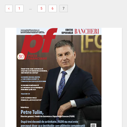
…
1
5
6
7