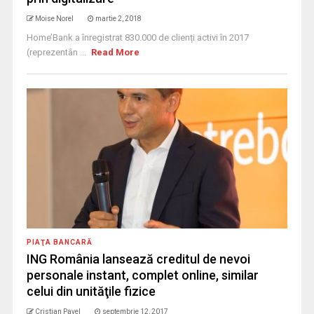
Moise Norel
martie 2, 2018
Home’Bank a înregistrat 830.000 de clienți activi în 2017
(reprezentân ...
Read More
PIAŢA BANCARĂ
ING România lansează creditul de nevoi
personale instant, complet online, similar
celui din unităţile fizice
Cristian Pavel
septembrie 12, 2017