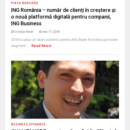
PIAŢA BANCARĂ
ING România – număr de clienți în creștere și
o nouă platformă digitală pentru companii,
ING Business
Cristian Pavel
mai 17, 2018
2018 a adus un start puternic pentru ING Bank România pe toate
segment ...
Read More
BUSINESS
,
EFINANCE