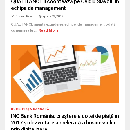
QUALITANCE îl cooptează pe Ovidiu Slăvoiu în
echipa de management
Cristian Pavel
aprilie 19, 2018
QUALITANCE anunță extinderea echipei de management odată
cu numirea lu ...
Read More
HOME
,
PIAŢA BANCARĂ
ING Bank România: creștere a cotei de piață în
2017 și dezvoltare accelerată a businessului
prin digitalizare