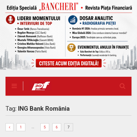
Tag:
ING Bank România
…
1
5
6
7