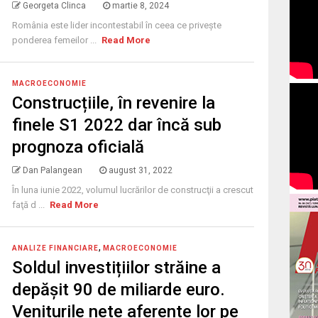
Georgeta Clinca
martie 8, 2024
România este lider incontestabil în ceea ce privește
ponderea femeilor ...
Read More
MACROECONOMIE
Construcțiile, în revenire la
finele S1 2022 dar încă sub
prognoza oficială
Dan Palangean
august 31, 2022
În luna iunie 2022, volumul lucrărilor de construcţii a crescut
faţă d ...
Read More
,
ANALIZE FINANCIARE
MACROECONOMIE
Soldul investițiilor străine a
depășit 90 de miliarde euro.
Veniturile nete aferente lor pe