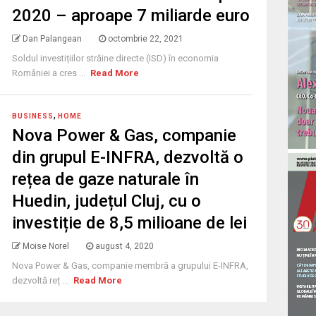
2020 – aproape 7 miliarde euro
Dan Palangean
octombrie 22, 2021
Soldul investițiilor străine directe (ISD) în economia
României a cres ...
Read More
,
BUSINESS
HOME
Nova Power & Gas, companie
din grupul E-INFRA, dezvoltă o
rețea de gaze naturale în
Huedin, județul Cluj, cu o
investiție de 8,5 milioane de lei
Moise Norel
august 4, 2020
Nova Power & Gas, companie membră a grupului E-INFRA,
dezvoltă reț ...
Read More