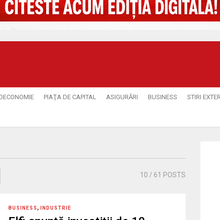
OECONOMIE
PIAŢA DE CAPITAL
ASIGURĂRI
BUSINESS
STIRI EXTE
10
/ 61 POSTS
,
BUSINESS
INDUSTRIE