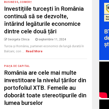
,
BUSINESS
COMERȚ
Investițiile turcești în România
continuă să se dezvolte,
întărind legăturile economice
dintre cele două țări
Georgeta Clinca
septembrie 11, 2024
Turcia și România, parteneri economici de lungă durată în
Balcani, con ...
Read More
PIAŢA DE CAPITAL
România are cele mai multe
investitoare la nivelul țărilor din
portofoliul XTB. Femeile au
doborât toate stereotipurile din
lumea burselor