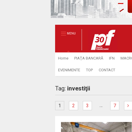
MENU
Home
PIAŢA BANCARĂ
IFN
MACR
EVENIMENTE
TOP
CONTACT
Tag:
investiţii
…
1
2
3
7