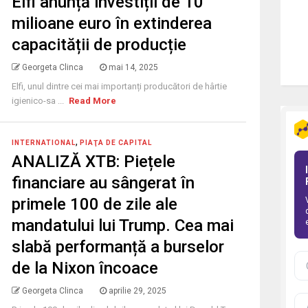
Elfi anunță investiții de 10
milioane euro în extinderea
capacității de producție
Georgeta Clinca
mai 14, 2025
Elfi, unul dintre cei mai importanți producători de hârtie
igienico-sa ...
Read More
,
INTERNATIONAL
PIAŢA DE CAPITAL
ANALIZĂ XTB: Piețele
financiare au sângerat în
primele 100 de zile ale
mandatului lui Trump. Cea mai
slabă performanță a burselor
de la Nixon încoace
Georgeta Clinca
aprilie 29, 2025