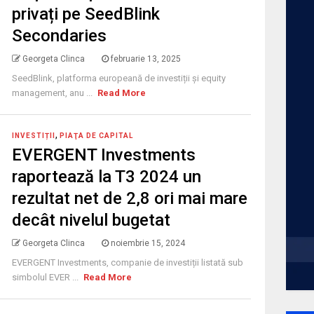
privați pe SeedBlink
Secondaries
Georgeta Clinca
februarie 13, 2025
SeedBlink, platforma europeană de investiții și equity
management, anu ...
Read More
,
INVESTIȚII
PIAŢA DE CAPITAL
EVERGENT Investments
raportează la T3 2024 un
rezultat net de 2,8 ori mai mare
decât nivelul bugetat
Georgeta Clinca
noiembrie 15, 2024
EVERGENT Investments, companie de investiții listată sub
simbolul EVER ...
Read More