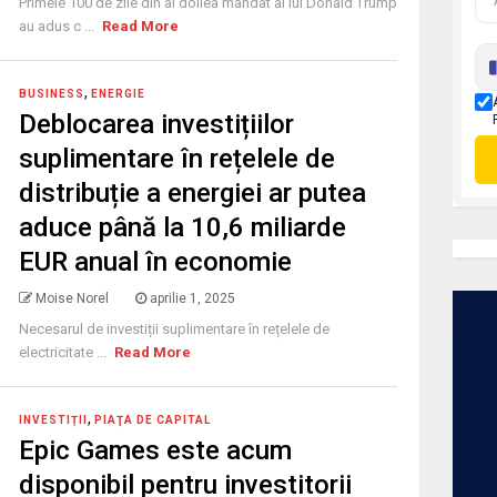
Primele 100 de zile din al doilea mandat al lui Donald Trump
au adus c ...
Read More
,
BUSINESS
ENERGIE
Deblocarea investițiilor
suplimentare în rețelele de
distribuție a energiei ar putea
aduce până la 10,6 miliarde
EUR anual în economie
Moise Norel
aprilie 1, 2025
Necesarul de investiții suplimentare în rețelele de
electricitate ...
Read More
,
INVESTIȚII
PIAŢA DE CAPITAL
Epic Games este acum
disponibil pentru investitorii