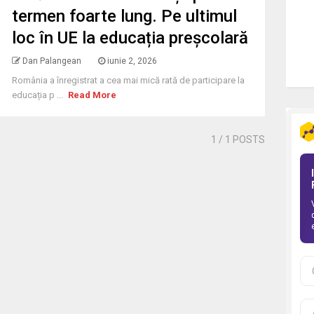
termen foarte lung. Pe ultimul
loc în UE la educația preșcolară
Dan Palangean
iunie 2, 2026
România a înregistrat a cea mai mică rată de participare la
educația p ...
Read More
1
/ 1 POSTS