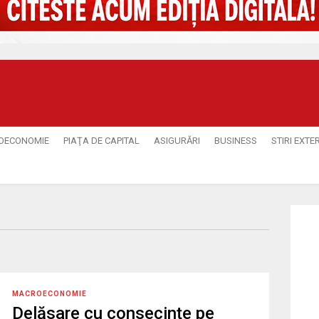
OECONOMIE
PIAŢA DE CAPITAL
ASIGURĂRI
BUSINESS
STIRI EXTE
MACROECONOMIE
Delăsare cu consecințe pe