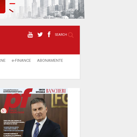
SEARCH
RNE
e-FINANCE
ABONAMENTE