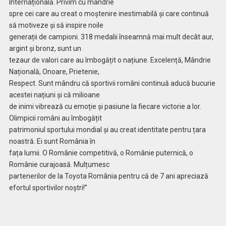
Internațională. Privim cu mândrie
spre cei care au creat o moștenire inestimabilă și care continuă
să motiveze și să inspire noile
generații de campioni. 318 medalii înseamnă mai mult decât aur,
argint și bronz, sunt un
tezaur de valori care au îmbogățit o națiune. Excelență, Mândrie
Națională, Onoare, Prietenie,
Respect. Sunt mândru că sportivii români continuă aducă bucurie
acestei națiuni și că milioane
de inimi vibrează cu emoție și pasiune la fiecare victorie a lor.
Olimpicii români au îmbogățit
patrimoniul sportului mondial și au creat identitate pentru țara
noastră. Ei sunt România în
fața lumii. O Românie competitivă, o Românie puternică, o
Românie curajoasă. Mulțumesc
partenerilor de la Toyota România pentru că de 7 ani apreciază
efortul sportivilor noștri!”