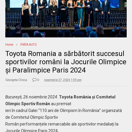
Home
PIATA AUTO
Toyota Romania a sărbătorit succesul
sportivilor români la Jocurile Olimpice
și Paralimpice Paris 2024
Georgeta Clinca
0
noiembrie 27, 2024 1:59 pm
București, 26 noiembrie 2024
.
Toyota România și Comitetul
Olimpic Sportiv Român
au premiat
ieri în cadrul Galei “110 ani de Olimpism în România” organizată
de Comitetul Olimpic Sportiv
Român performanțele remarcabile ale sportivilor medaliați la
Jocurile Olimpice Paris 2024,