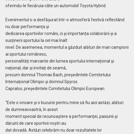
oferindu-le fiecăruia câte un automobil Toyota Hybrid.
Evenimentul s-a desfășurat într-o atmosferă festivă reflectând
nu doar performanța și
dedicarea sportivilor români, ci și importanța colaborării și a
susținerii sportului la cel mai înalt
nivel. De asemenea, momentul a găzduit alături de mari campioni
ai sportului românesc,
personalități marcante din lumea sportului internațional și
național, dar și invitați de seamă,
precum domnul Thomas Bach, președintele Comitetului
Internațional Olimpic și domnul Spyros
Capralos, președintele Comitetului Olimpic European.
“Este o onoare și o bucurie pentru mine să fiu aici astăzi, alături
de dumneavoastră, în acest
moment special de recunoaștere a performanței, pasiunii și
dăruirii de care sportivii noștri au
dat dovadă. Astăzi celebrăm nu doar rezultatele lor