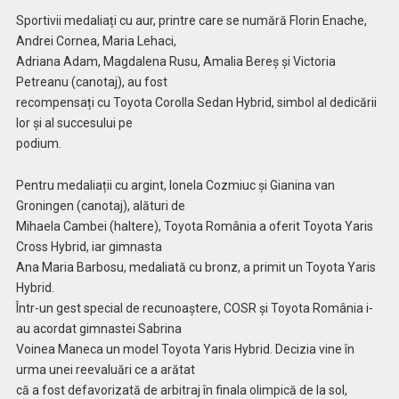
Sportivii medaliați cu aur, printre care se numără Florin Enache,
Andrei Cornea, Maria Lehaci,
Adriana Adam, Magdalena Rusu, Amalia Bereș și Victoria
Petreanu (canotaj), au fost
recompensați cu Toyota Corolla Sedan Hybrid, simbol al dedicării
lor și al succesului pe
podium.
Pentru medaliații cu argint, Ionela Cozmiuc și Gianina van
Groningen (canotaj), alături de
Mihaela Cambei (haltere), Toyota România a oferit Toyota Yaris
Cross Hybrid, iar gimnasta
Ana Maria Barbosu, medaliată cu bronz, a primit un Toyota Yaris
Hybrid.
Într-un gest special de recunoaștere, COSR și Toyota România i-
au acordat gimnastei Sabrina
Voinea Maneca un model Toyota Yaris Hybrid. Decizia vine în
urma unei reevaluări ce a arătat
că a fost defavorizată de arbitraj în finala olimpică de la sol,