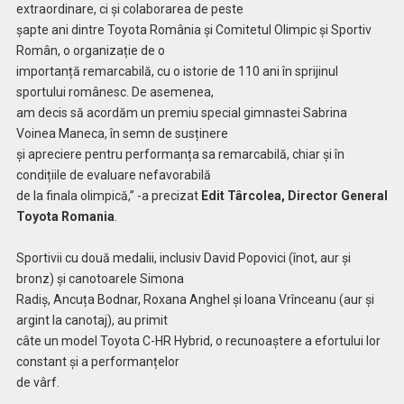
extraordinare, ci și colaborarea de peste
șapte ani dintre Toyota România și Comitetul Olimpic și Sportiv
Român, o organizație de o
importanță remarcabilă, cu o istorie de 110 ani în sprijinul
sportului românesc. De asemenea,
am decis să acordăm un premiu special gimnastei Sabrina
Voinea Maneca, în semn de susținere
și apreciere pentru performanța sa remarcabilă, chiar și în
condițiile de evaluare nefavorabilă
de la finala olimpică,” -a precizat
Edit Târcolea, Director General
Toyota Romania
.
Sportivii cu două medalii, inclusiv David Popovici (înot, aur și
bronz) și canotoarele Simona
Radiș, Ancuța Bodnar, Roxana Anghel și Ioana Vrînceanu (aur și
argint la canotaj), au primit
câte un model Toyota C-HR Hybrid, o recunoaștere a efortului lor
constant și a performanțelor
de vârf.