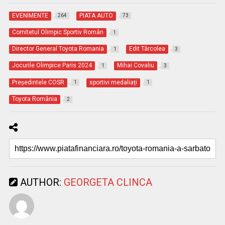
EVENIMENTE
PIATA AUTO
264
73
Comitetul Olimpic Sportiv Român
1
Director General Toyota Romania
Edit Târcolea
1
3
Jocurile Olimpice Paris 2024
Mihai Covaliu
1
3
Președintele COSR
sportivi medaliați
1
1
Toyota România
2
AUTHOR:
GEORGETA CLINCA