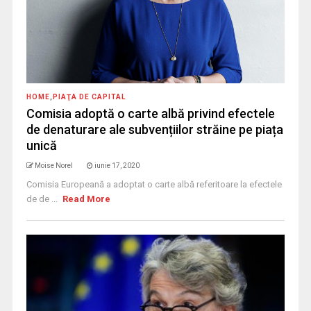
HOME
,
PIAŢA DE CAPITAL
Comisia adoptă o carte albă privind efectele
de denaturare ale subvențiilor străine pe piața
unică
Moise Norel
iunie 17, 2020
Comisia Europeană a adoptat o carte albă referitoare la efectele
de de ...
Read More