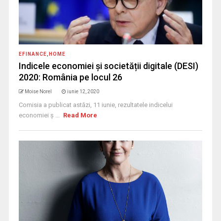
EFINANCE
,
HOME
Indicele economiei și societății digitale (DESI)
2020: România pe locul 26
Moise Norel
iunie 12, 2020
Comisia a publicat astăzi, 11 iunie, rezultatele indicelui
economiei ș ...
Read More