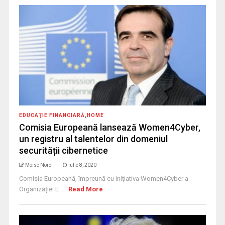
EDUCAŢIE FINANCIARĂ
,
HOME
Comisia Europeană lansează Women4Cyber,
un registru al talentelor din domeniul
securității cibernetice
Moise Norel
iulie 8, 2020
Comisia Europeană, împreună cu inițiativa Women4Cyber a
Organizației E ...
Read More