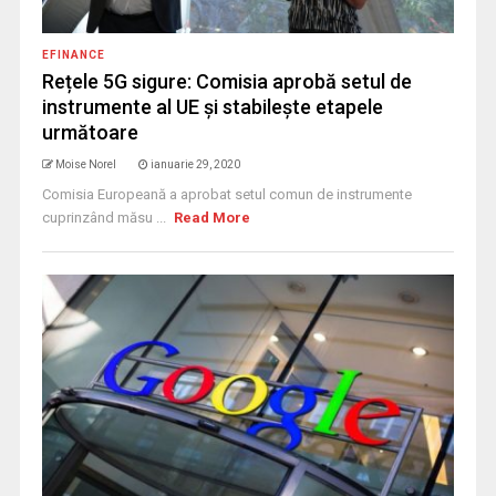
EFINANCE
Rețele 5G sigure: Comisia aprobă setul de
instrumente al UE și stabilește etapele
următoare
Moise Norel
ianuarie 29, 2020
Comisia Europeană a aprobat setul comun de instrumente
cuprinzând măsu ...
Read More