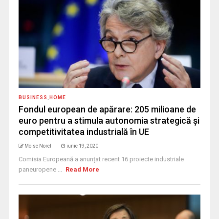
BUSINESS
,
HOME
Fondul european de apărare: 205 milioane de
euro pentru a stimula autonomia strategică și
competitivitatea industrială în UE
Moise Norel
iunie 19, 2020
Comisia Europeană a anunțat recent 16 proiecte industriale
paneuropene ...
Read More