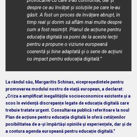
provocările cu care s-au confruntat, dar și
despre ce au învățat și soluțiile pe care le-au
găsit. A fost un proces de învățare abrupt, în
timp real și dorim să aflăm mai multe despre
cum a fost resimțit. Planul de acțiune pentru
educația digitală va porni de la aceste lecții
pentru a propune o viziune europeană
coerentă și bine adaptată și o serie de acțiuni
cu impact pentru educația digitală.”
La rândul său, Margaritis Schinas, vicepreședintele pentru
promovarea modului nostru de viață european, a declarat:
„Criza a amplificat inegalitățile socioeconomice existente și a
scos în evidență discrepanțe legate de educația digitală care
trebuie tratate urgent. Consultarea publică referitoare la noul
Plan de acțiune pentru educația digitală le oferă cetățenilor
posibilitatea de a-și împărtăși opiniile și experiențele, dar și de
a contura agenda europeană pentru educație digitală.”