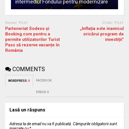
intermediul Fondului pentru modernizare
Newer Post
Older Post
Parteneriat Sodexo și
„Inflația este inamicul
Booking.com pentru a
oricărui program de
permite utilizatorilor Turist
investiții”
Pass să rezerve vacanțe în
România
COMMENTS
FACEBOOK:
WORDPRESS:
0
DISQUS:
0
Lasă un răspuns
Adresa ta de email nu va fi publicată.
Câmpurile obligatorii sunt
marcate cu
*