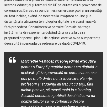
sectorul educației și formării din UE pe durata crizei provocate de
coronavirus. Din cauza pandemiei, numeroase școli și universități
au fost închise, având loc trecerea la învățarea on-line și la
distanță și la utilizarea tehnologiilor digitale la o scară masivă,
fără precedent. Consultarea va permite Comisiei să tragă
învățăminte din experiența dobândită și va sta la baza
propunerilor pentru planul de acțiune, care va avea o importanță
deosebită în perioada de redresare de după COVID-19.
Margrethe Vestager, vicepreședinta executivă
pentru o Europă pregătită pentru era digitală, a
declarat: „Criza provocată de coronavirus ne-a
pus pe mulți dintre noi la încercare. Părinții,
profesorii și studenții au trebuit cu toții, fără
niciun preaviz, să treacă rapid la e-learning.
Această consultare publică deschisă le va da
ocazia tuturor să ne vorbească despre