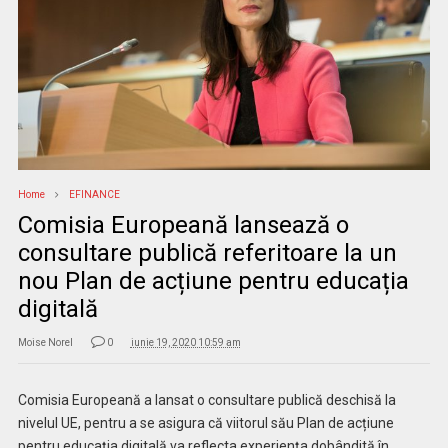
Home
EFINANCE
Comisia Europeană lansează o
consultare publică referitoare la un
nou Plan de acțiune pentru educația
digitală
Moise Norel
0
iunie 19, 2020 10:59 am
Comisia Europeană a lansat o consultare publică deschisă la
nivelul UE, pentru a se asigura că viitorul său Plan de acțiune
pentru educația digitală va reflecta experiența dobândită în