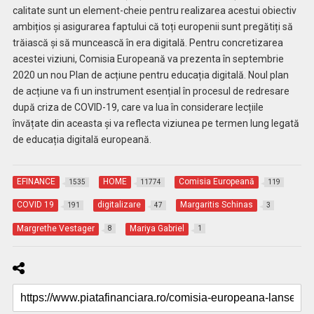
calitate sunt un element-cheie pentru realizarea acestui obiectiv
ambițios și asigurarea faptului că toți europenii sunt pregătiți să
trăiască și să muncească în era digitală. Pentru concretizarea
acestei viziuni, Comisia Europeană va prezenta în septembrie
2020 un nou Plan de acțiune pentru educația digitală. Noul plan
de acțiune va fi un instrument esențial în procesul de redresare
după criza de COVID-19, care va lua în considerare lecțiile
învățate din aceasta și va reflecta viziunea pe termen lung legată
de educația digitală europeană.
EFINANCE
HOME
Comisia Europeană
1535
11774
119
COVID 19
digitalizare
Margaritis Schinas
191
47
3
Margrethe Vestager
Mariya Gabriel
8
1