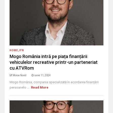
HOME
,
IFN
Mogo România intră pe piața finanțării
vehiculelor recreative printr-un parteneriat
cu ATVRom
Moise Norel
iunie 11, 2024
Mogo România, compania specializată în acordarea finanțării
persoanelo ...
Read More