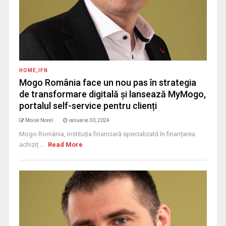
HOME
,
IFN
Mogo România face un nou pas în strategia
de transformare digitală și lansează MyMogo,
portalul self-service pentru clienți
Moise Norel
ianuarie 30, 2024
Mogo România, instituția financiară specializată în finanțarea
achiziț ...
Read More