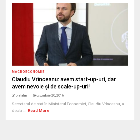
MACROECONOMIE
Claudiu Vrînceanu: avem start-up-uri, dar
avem nevoie şi de scale-up-uri!
piatafin
octombrie 20, 2016
Secretarul de stat în Ministerul Economiei, Claudiu Vrînceanu, a
decla ...
Read More