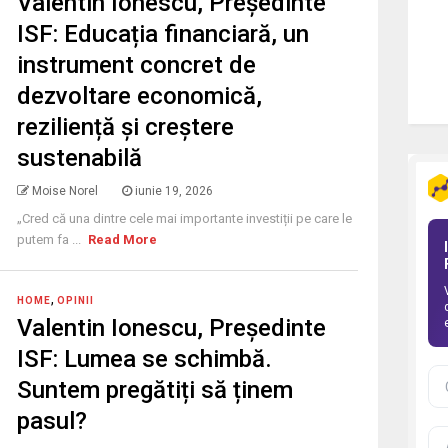
Valentin Ionescu, Președinte
ISF: Educația financiară, un
instrument concret de
dezvoltare economică,
reziliență și creștere
sustenabilă
Moise Norel
iunie 19, 2026
„Cred că una dintre cele mai importante investiții pe care le
putem fa ...
Read More
,
HOME
OPINII
Valentin Ionescu, Președinte
ISF: Lumea se schimbă.
Suntem pregătiți să ținem
pasul?