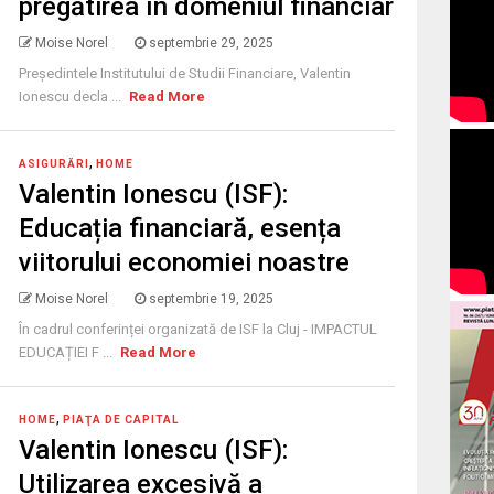
pregătirea în domeniul financiar
Moise Norel
septembrie 29, 2025
Președintele Institutului de Studii Financiare, Valentin
Ionescu decla ...
Read More
,
ASIGURĂRI
HOME
Valentin Ionescu (ISF):
Educația financiară, esența
viitorului economiei noastre
Moise Norel
septembrie 19, 2025
În cadrul conferinței organizată de ISF la Cluj - IMPACTUL
EDUCAȚIEI F ...
Read More
,
HOME
PIAŢA DE CAPITAL
Valentin Ionescu (ISF):
Utilizarea excesivă a