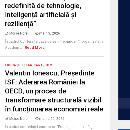
redefinită de tehnologie,
inteligență artificială și
reziliență”
Moise Norel
mai 13, 2026
În cadrul Conferinței „Evaluarea întreprinderii”, organizată la
Academ ...
Read More
,
EDUCAŢIE FINANCIARĂ
HOME
Valentin Ionescu, Președinte
ISF: Aderarea României la
OECD, un proces de
transformare structurală vizibil
în funcționarea economiei reale
Moise Norel
martie 20, 2026
În cadrul conferinței europene: “Educația financiară și