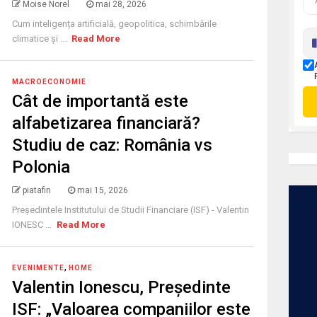
Moise Norel
mai 28, 2026
Cum inteligența artificială, geopolitica, schimbările
climatice și ...
Read More
MACROECONOMIE
Cât de importantă este
alfabetizarea financiară?
Studiu de caz: România vs
Polonia
piatafin
mai 15, 2026
Președintele Institutului de Studii Financiare (ISF) - Valentin
IONESC ...
Read More
,
EVENIMENTE
HOME
Valentin Ionescu, Președinte
ISF: „Valoarea companiilor este