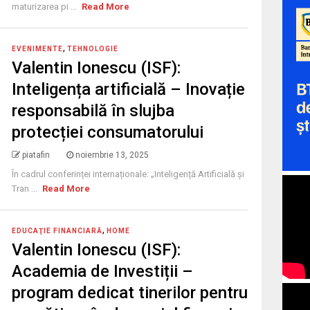
maturizarea pi ...
Read More
,
EVENIMENTE
TEHNOLOGIE
Valentin Ionescu (ISF):
Inteligența artificială – Inovație
responsabilă în slujba
protecției consumatorului
piatafin
noiembrie 13, 2025
În cadrul conferinței internaționale: „Inteligență Artificială și
Tran ...
Read More
,
EDUCAŢIE FINANCIARĂ
HOME
Valentin Ionescu (ISF):
Academia de Investiții –
program dedicat tinerilor pentru