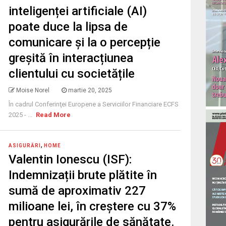
inteligenței artificiale (AI)
poate duce la lipsa de
comunicare și la o percepție
greșită în interacțiunea
clientului cu societățile
Moise Norel
martie 20, 2025
În cadrul Conferinţei Europene a Serviciilor Financiare ECFS
2025 - ...
Read More
,
ASIGURĂRI
HOME
Valentin Ionescu (ISF):
Indemnizații brute plătite în
sumă de aproximativ 227
milioane lei, în creștere cu 37%
pentru asigurările de sănătate.