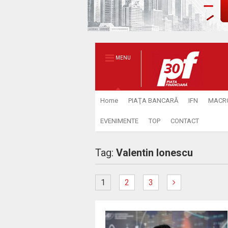
MENU
Home
PIAŢA BANCARĂ
IFN
MACR
EVENIMENTE
TOP
CONTACT
Tag:
Valentin Ionescu
1
2
3