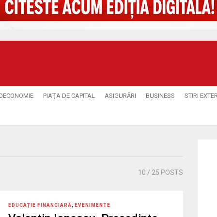
OECONOMIE
PIAŢA DE CAPITAL
ASIGURĂRI
BUSINESS
STIRI EXTE
10
/ 25 POSTS
,
EDUCAŢIE FINANCIARĂ
EVENIMENTE