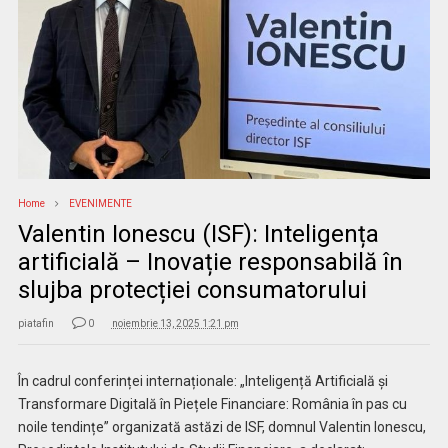
Home
EVENIMENTE
Valentin Ionescu (ISF): Inteligența
artificială – Inovație responsabilă în
slujba protecției consumatorului
piatafin
0
noiembrie 13, 2025 1:21 pm
În cadrul conferinței internaționale: „Inteligență Artificială și
Transformare Digitală în Piețele Financiare: România în pas cu
noile tendințe” organizată astăzi de ISF, domnul Valentin Ionescu,