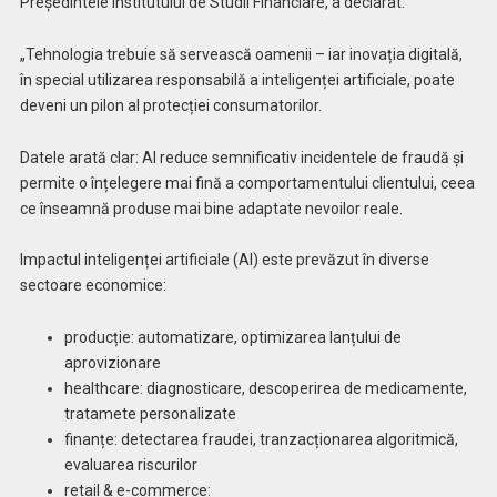
Președintele Institutului de Studii Financiare, a declarat:
„Tehnologia trebuie să servească oamenii – iar inovația digitală,
în special utilizarea responsabilă a inteligenței artificiale, poate
deveni un pilon al protecției consumatorilor.
Datele arată clar: AI reduce semnificativ incidentele de fraudă și
permite o înțelegere mai fină a comportamentului clientului, ceea
ce înseamnă produse mai bine adaptate nevoilor reale.
Impactul inteligenței artificiale (AI) este prevăzut în diverse
sectoare economice:
producție: automatizare, optimizarea lanțului de
aprovizionare
healthcare: diagnosticare, descoperirea de medicamente,
tratamete personalizate
finanțe: detectarea fraudei, tranzacționarea algoritmică,
evaluarea riscurilor
retail & e-commerce: