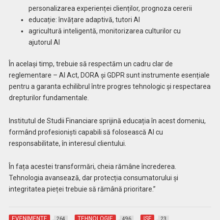
personalizarea experienței clienților, prognoza cererii
educație: învățare adaptivă, tutori AI
agricultură inteligentă, monitorizarea culturilor cu
ajutorul AI
În același timp, trebuie să respectăm un cadru clar de
reglementare – AI Act, DORA și GDPR sunt instrumente esențiale
pentru a garanta echilibrul între progres tehnologic și respectarea
drepturilor fundamentale.
Institutul de Studii Financiare sprijină educația în acest domeniu,
formând profesioniști capabili să folosească AI cu
responsabilitate, în interesul clientului.
În fața acestei transformări, cheia rămâne încrederea.
Tehnologia avansează, dar protecția consumatorului și
integritatea pieței trebuie să rămână prioritare.”
EVENIMENTE
TEHNOLOGIE
ISF
264
496
23