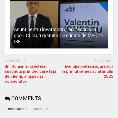
Anunț pentru învățătorii și profesorii din
școli. Cursuri gratuite acreditate de MEC, la
ISF
Newer Post
Older Post
dm România: creștere
Evoluția pieței asigurărilor
susținută prin dedicare față
în primul semestru al anului
de clienți, angajați și
2025
colaboratori
COMMENTS
FACEBOOK:
WORDPRESS:
0