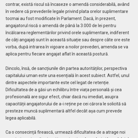
contrar, există riscul să încaseze o amendă considerabilă, având
în vedere că prevederile legale privind plata orelor suplimentare
tocmai au fost modificate în Parlament. Dacă, în prezent,
angajatorul riscă o amendă de până la 3.000 de lei pentru
încălcarea reglementărilor privind orele suplimentare, indiferent
de câți angajați sunt în această situație sau despre câte ore este
vorba, după intrarea în vigoare a noilor prevederi, amenda se va
aplica pentru fiecare angajat aflat în această postură.
Dincolo, însă, de sancțiunile din partea autorităților, perspectiva
capitalului uman este una esențială în acest subiect. Astfel, unul
dintre aspectele importante este cel legat de retenție.
Dificultatea de a găsi un echilibru între viața personală și cea
profesională are sigur efect, chiar dacă nu imediat, asupra
capacității angajatorului de a-i reține pe cei cărora le solicită să
presteze muncă suplimentară altfel decât așa cum prevede
legea aplicabilă.
Ca o consecință firească, urmează dificultatea de a atrage noi