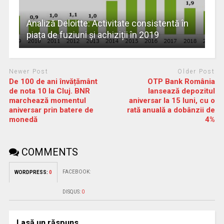
Analiză Deloitte: Activitate consistentă în
piața de fuziuni și achiziții în 2019
Newer Post
Older Post
De 100 de ani învățământ
OTP Bank România
de nota 10 la Cluj. BNR
lansează depozitul
marchează momentul
aniversar la 15 luni, cu o
aniversar prin batere de
rată anuală a dobânzii de
monedă
4%
COMMENTS
FACEBOOK:
WORDPRESS:
0
DISQUS:
0
Lasă un răspuns