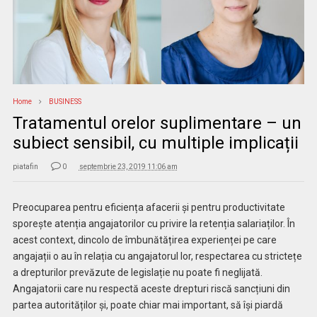
Home
BUSINESS
Tratamentul orelor suplimentare – un
subiect sensibil, cu multiple implicații
piatafin
0
septembrie 23, 2019 11:06 am
Preocuparea pentru eficiența afacerii și pentru productivitate
sporește atenția angajatorilor cu privire la retenția salariaților. În
acest context, dincolo de îmbunătățirea experienței pe care
angajații o au în relația cu angajatorul lor, respectarea cu strictețe
a drepturilor prevăzute de legislație nu poate fi neglijată.
Angajatorii care nu respectă aceste drepturi riscă sancțiuni din
partea autorităților și, poate chiar mai important, să își piardă