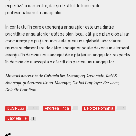
expertiză a oamenilor, dar și de stilul de lucru și de
profesionalismul managerilor.
În contextul în care experiența angajaților este una dintre
prioritățile angajatorilor atât pe plan local, cât și pe plan global, iar
concurența pe piața muncii este și ea una globală, abordarea
muncii suplimentare de către angajator poate deveni un element
esențial în decizia unui angajat de a părăsi un angajator, respectiv
în decizia de a accepta o ofertă din partea unui angajator.
Material de opinie de Gabriela Ilie, Managing Associate, Reff &
Asociații, și Andreea Ilinca, Manager, Global Employer Services,
Deloitte România
BUSINESS
Andreea Ilinca
Deloitte România
5550
1
116
Gabriela Ilie
1