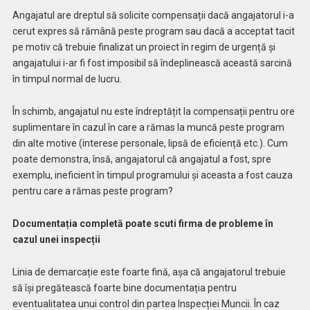
Angajatul are dreptul să solicite compensații dacă angajatorul i-a
cerut expres să rămână peste program sau dacă a acceptat tacit
pe motiv că trebuie finalizat un proiect în regim de urgență și
angajatului i-ar fi fost imposibil să îndeplinească această sarcină
în timpul normal de lucru.
În schimb, angajatul nu este îndreptățit la compensații pentru ore
suplimentare în cazul în care a rămas la muncă peste program
din alte motive (interese personale, lipsă de eficiență etc.). Cum
poate demonstra, însă, angajatorul că angajatul a fost, spre
exemplu, ineficient în timpul programului și aceasta a fost cauza
pentru care a rămas peste program?
Documentația completă poate scuti firma de probleme în
cazul unei inspecții
Linia de demarcație este foarte fină, așa că angajatorul trebuie
să își pregătească foarte bine documentația pentru
eventualitatea unui control din partea Inspecției Muncii. În caz