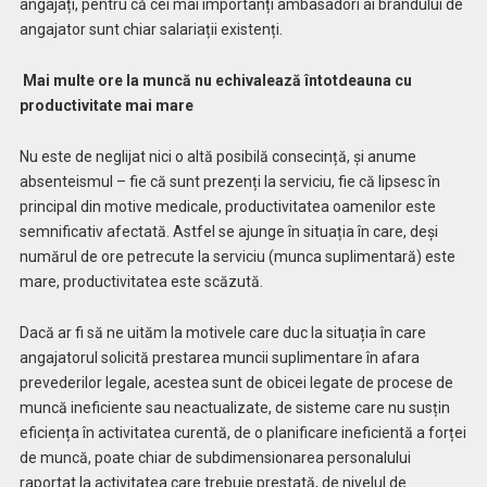
angajați, pentru că cei mai importanți ambasadori ai brandului de
angajator sunt chiar salariații existenți.
Mai multe ore la muncă nu echivalează întotdeauna cu
productivitate mai mare
Nu este de neglijat nici o altă posibilă consecință, și anume
absenteismul – fie că sunt prezenți la serviciu, fie că lipsesc în
principal din motive medicale, productivitatea oamenilor este
semnificativ afectată. Astfel se ajunge în situația în care, deși
numărul de ore petrecute la serviciu (munca suplimentară) este
mare, productivitatea este scăzută.
Dacă ar fi să ne uităm la motivele care duc la situația în care
angajatorul solicită prestarea muncii suplimentare în afara
prevederilor legale, acestea sunt de obicei legate de procese de
muncă ineficiente sau neactualizate, de sisteme care nu susțin
eficiența în activitatea curentă, de o planificare ineficientă a forței
de muncă, poate chiar de subdimensionarea personalului
raportat la activitatea care trebuie prestată, de nivelul de