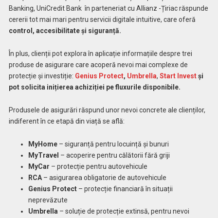
Banking, UniCredit Bank în parteneriat cu Allianz -Țiriac răspunde
cererii tot mai mari pentru servicii digitale intuitive, care oferă
control, accesibilitate și siguranță.
În plus, clienții pot explora în aplicație informațiile despre trei
produse de asigurare care acoperă nevoi mai complexe de
protecție și investiție:
Genius Protect
,
Umbrella
,
Start Invest
și
pot solicita inițierea achiziției pe fluxurile disponibile.
Produsele de asigurări răspund unor nevoi concrete ale clienților,
indiferent în ce etapă din viață se află:
MyHome
– siguranță pentru locuință și bunuri
MyTravel
– acoperire pentru călătorii fără griji
MyCar
– protecție pentru autovehicule
RCA
– asigurarea obligatorie de autovehicule
Genius Protect
– protecție financiară în situații
neprevăzute
Umbrella
– soluție de protecție extinsă, pentru nevoi