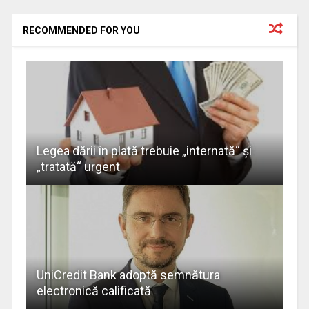
RECOMMENDED FOR YOU
Legea dării în plată trebuie „internată“ şi
„tratată“ urgent
UniCredit Bank adoptă semnătura
electronică calificată