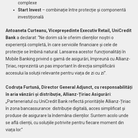
complexe
Start Invest
– combinație între protecție și componentă
investițională
Antoaneta Curteanu, Vicepreședinte Executiv Retail, UniCredit
Bank
a declarat:
“Ne dorim să le oferim clienților noștri o
experiență completă, în care serviciile financiare și cele de
protecție se îmbină natural. Lansarea acestor funcționalități în
Mobile Banking privind o gamă de asigurări, împreună cu Allianz-
Țiriac, reprezintă un pas important în direcția simplificării
accesului la soluții relevante pentru viața de zi cu zi”.
Codruța Furtună,
Director General Adjunct, cu responsabilități
în aria vânzări și distribuție, Allianz-Țiriac Asigurări
:
„Parteneriatul cu UniCredit Bank reflectă prioritățile Allianz-Țiriac
în zona bancassurance: distribuție digitală, acces simplificat și
produse de asigurare la îndemâna clienților. Suntem acolo unde
se află clienții, cu soluțiile potrivite pentru fiecare moment din
viața lor.”