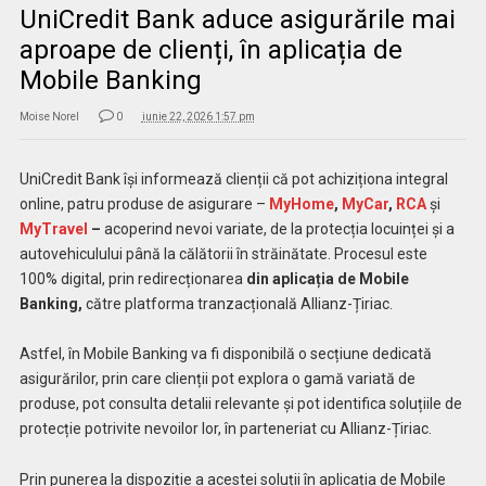
UniCredit Bank aduce asigurările mai
aproape de clienți, în aplicația de
Mobile Banking
Moise Norel
0
iunie 22, 2026 1:57 pm
UniCredit Bank își informează clienții că pot achiziționa integral
online, patru produse de asigurare –
MyHome
,
MyCar
,
RCA
și
MyTravel
–
acoperind nevoi variate, de la protecția locuinței și a
autovehiculului până la călătorii în străinătate. Procesul este
100% digital, prin redirecționarea
din aplicația de Mobile
Banking,
către platforma tranzacțională Allianz-Țiriac.
Astfel, în Mobile Banking va fi disponibilă o secțiune dedicată
asigurărilor, prin care clienții pot explora o gamă variată de
produse, pot consulta detalii relevante și pot identifica soluțiile de
protecție potrivite nevoilor lor, în parteneriat cu Allianz-Țiriac.
Prin punerea la dispoziție a acestei soluții în aplicația de Mobile