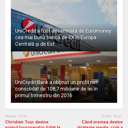
UniCredit a fost desemnată de Euromoney
cea mai bună bancă de FX în Europa
Centrală și de Est
UniCredit Bank a obţinut un profit net
consolidat de 108,7 milioane de lei în
primul trimestru din 2016
Newer Post
Older Post
Christian Tour devine
Când vremea devine
primul touroperator listat la
strategie media: cum a