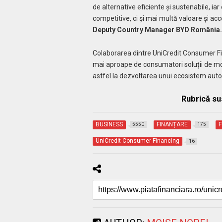
de alternative eficiente și sustenabile, ia
competitive, ci și mai multă valoare și acce
Deputy Country Manager BYD România.
Colaborarea dintre UniCredit Consumer F
mai aproape de consumatori soluții de mobi
astfel la dezvoltarea unui ecosistem auto
Rubrică su
BUSINESS
FINANȚARE
F
5550
175
UniCredit Consumer Financing
16