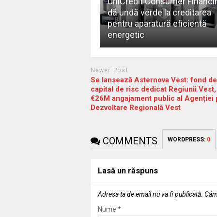
UniCredit Consumer Financi
dă undă verde la creditarea
pentru aparatură eficientă
energetic
Newer Post
Se lansează Asternova Vest: fond de
capital de risc dedicat Regiunii Vest,
€26M angajament public al Agenției 
Dezvoltare Regională Vest
COMMENTS
WORDPRESS:
0
Lasă un răspuns
Adresa ta de email nu va fi publicată.
Câmp
Nume
*