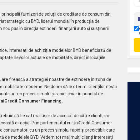
principalii furnizori de soluții de creditare de consum din
t strategic cu BYD, liderul mondial în producția de
u pas în direcția extinderii finanțării auto și susținerii
izice, interesați de achiziția modelelor BYD beneficiază de
aptate nevoilor actuale de mobilitate, direct în locațiile
uare firească a strategiei noastre de extindere în zona de
 de mobilitate moderne. Ne dorim să le oferim clienților nostri
rintr-un-un proces simplu și rapid, chiar în punctul de
UniCredit Consumer Financing.
buie să fie cât mai ușor de accesat de către clienți, iar
n această direcție. Prin parteneriatul cu UniCredit Consumer
consumatori cu un proces simplu, rapid și predictibil, care
ă de modelele BYD. Vedem tot mai mulți clienți interesați