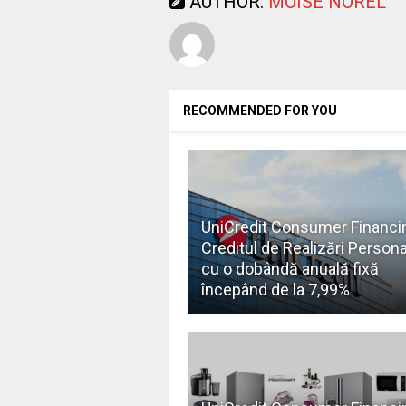
AUTHOR:
MOISE NOREL
RECOMMENDED FOR YOU
UniCredit Consumer Financi
Creditul de Realizări Person
cu o dobândă anuală fixă
începând de la 7,99%