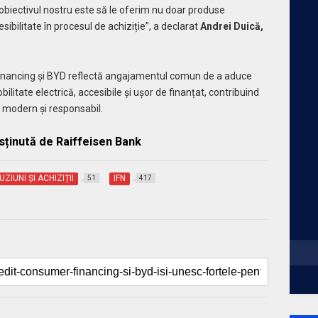
r obiectivul nostru este să le oferim nu doar produse
sibilitate în procesul de achiziție”, a declarat
Andrei Duică,
inancing și BYD reflectă angajamentul comun de a aduce
litate electrică, accesibile și ușor de finanțat, contribuind
 modern și responsabil.
sținută de Raiffeisen Bank
UZIUNI ȘI ACHIZIȚII
IFN
51
417