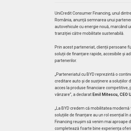
UniCredit Consumer Financing, unul dintre 
România, anunță semnarea unui parteneria
autovehicule cu energie nouă, marcând un no
tranziției către mobilitate sustenabilă.
Prin acest parteneriat, clienții persoane f
soluții de finanțare rapide, accesibile și ad
partenerilor.
„Parteneriatul cu BYD reprezintă o contin
creditare auto și de susținere a soluțiilor
acces la produse financiare competitive, p
vânzare”, a declarat
Emil Mitescu, CEO 
„La BYD credem că mobilitatea modernă tre
soluțiile de finanțare au un rol esențial î
Financing reușim să venim mai aproape de 
completează foarte bine experiența oferit