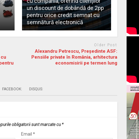
ng
cu compania, oferind clienților
un discount de dobândă de 2pp
pentru orice credit semnat cu
semnătură electronică
Older Post
Alexandru Petrescu, Președinte ASF:
 cu
Pensiile private în România, arhitectura
pentru
economisirii pe termen lung
FACEBOOK:
DISQUS:
urile obligatorii sunt marcate cu
*
Email
*