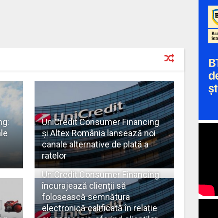
ng:
UniCredit Consumer Financing
ale
și Altex România lansează noi
canale alternative de plată a
ratelor
UniCredit Consumer Financing
încurajează clienții să
folosească semnătura
electronică calificată în relație