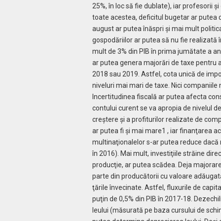
25%, în loc să fie dublate), iar profesorii 
toate acestea, deficitul bugetar ar putea 
august ar putea înăspri şi mai mult politica
gospodăriilor ar putea să nu fie realizată î
mult de 3% din PIB în prima jumătate a an
ar putea genera majorări de taxe pentru a 
2018 sau 2019. Astfel, cota unică de impoz
niveluri mai mari de taxe. Nici companiile 
Incertitudinea fiscală ar putea afecta consu
contului curent se va apropia de nivelul de
creştere şi a profiturilor realizate de com
ar putea fi şi mai mare1 , iar finanţarea ac
multinaţionalelor s-ar putea reduce dacă 
în 2016). Mai mult, investiţiile străine dire
producţie, ar putea scădea. Deja majorar
parte din producătorii cu valoare adăugată
ţările învecinate. Astfel, fluxurile de cap
puţin de 0,5% din PIB în 2017-18. Dezechili
leului (măsurată pe baza cursului de schim