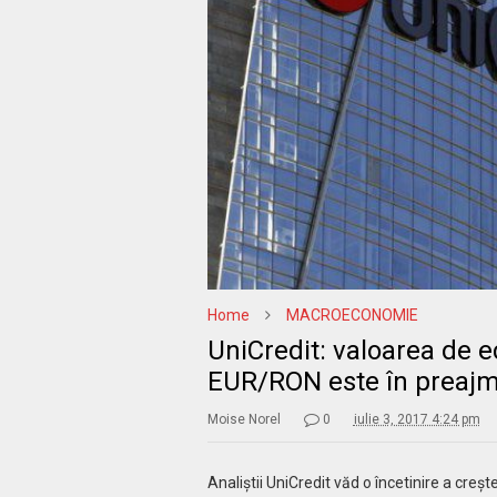
Home
MACROECONOMIE
UniCredit: valoarea de e
EUR/RON este în preajma
Moise Norel
0
iulie 3, 2017 4:24 pm
Analiştii UniCredit văd o încetinire a creş