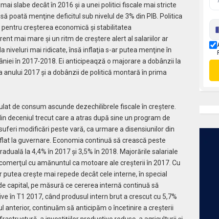
e mai slabe decât în 2016 şi a unei politici fiscale mai stricte
ă poată menţine deficitul sub nivelul de 3% din PIB. Politica
pentru creşterea economică şi stabilitatea
nt mai mare şi un ritm de creştere alert al salariilor ar
iveluri mai ridicate, însă inflaţia s-ar putea menţine în
âniei în 2017-2018. Ei anticipeaqză o majorare a dobânzii la
a anului 2017 şi a dobânzii de politică montară în prima
ulat de consum ascunde dezechilibrele fiscale în creştere.
e din deceniul trecut care a atras după sine un program de
a suferi modificări peste vară, ca urmare a disensiunilor din
aflat la guvernare. Economia continuă să crească peste
graduală la 4,4% în 2017 şi 3,5% în 2018. Majorările salariale
comerţul cu amănuntul ca motoare ale creşterii în 2017. Cu
 putea creşte mai repede decât cele interne, în special
 de capital, pe măsură ce cererea internă continuă să
tive în T1 2017, când produsul intern brut a crescut cu 5,7%
 anterior, continuăm să anticipăm o încetinire a creşterii
rastructură, a investiţiilor productive reduse, a agriculturii şi