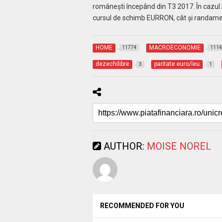
româneşti începând din T3 2017. În cazul în
cursul de schimb EURRON, cât şi randament
HOME
MACROECONOMIE
11774
1114
dezechilibre
paritate euro/leu
3
1
AUTHOR:
MOISE NOREL
RECOMMENDED FOR YOU