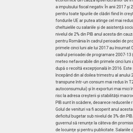
a impulsului fiscal negativ. În anii 2017 şi 
pentru toate tipurile de clădiri fiind în cre
fondurile UE ar putea atinge cel mai redus n
cheltuielile cu salariile şi de asistenţă soc
nivelul de 2% din PIB anul acesta din cauza
pentru România în cadrul perioadei de pro
primele cinci luni ale lui 2017 au însumat 
cadrul perioadei de programare 2007-13 (fă
meteo nefavorabile din primele cinci luni 
după o recoltă excepţională în 2016. Este 
începând din al doilea trimestru al anului 
transpune într-un consum mai redus în T2-
autoconsumului) şi în exporturi mai mici î
risc la adresa creşterii şi stabilităţii m
PIB sunt în scădere, deoarece reducerile 
Golul de venituri va fi acoperit anul aces
deficitul bugetar sub nivelul de 3% din PI
guvernul să renunţe la câteva din promisi
de locuinţe şi pentru publicitate. Salariile