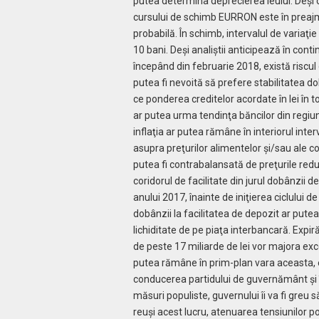
putea determina deprecierea leului. Deşi 
cursului de schimb EURRON este în preajma
probabilă. În schimb, intervalul de variaţi
10 bani. Deși analiştii anticipează în cont
începând din februarie 2018, există riscul
putea fi nevoită să prefere stabilitatea d
ce ponderea creditelor acordate în lei în to
ar putea urma tendinţa băncilor din regiu
inflaţia ar putea rămâne în interiorul inter
asupra preţurilor alimentelor şi/sau ale co
putea fi contrabalansată de preţurile red
coridorul de facilitate din jurul dobânzii 
anului 2017, înainte de iniţierea ciclului 
dobânzii la facilitatea de depozit ar putea
lichiditate de pe piaţa interbancară. Expirăr
de peste 17 miliarde de lei vor majora exces
putea rămâne în prim-plan vara aceasta, e
conducerea partidului de guvernământ și 
măsuri populiste, guvernului îi va fi greu 
reuşi acest lucru, atenuarea tensiunilor po