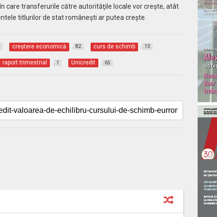
 care transferurile către autorităţile locale vor creşte, atât
ele titlurilor de stat româneşti ar putea creşte.
creştere economică
curs de schimb
82
13
raport trimestrial
Unicredit
1
65