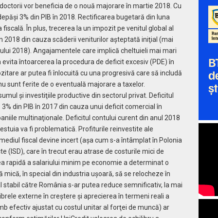
şi doctorii vor beneficia de o nouă majorare în martie 2018. Cu
depăşi 3% din PIB în 2018. Rectificarea bugetară din luna
 fiscală. În plus, trecerea la un impozit pe venitul global al
n 2018 din cauza scăderii veniturilor aşteptată iniţial (mai
ului 2018). Angajamentele care implică cheltuieli mai mari
evita întoarcerea la procedura de deficit excesiv (PDE) în
itare ar putea fi înlocuită cu una progresivă care să includă
nu sunt ferite de o eventuală majorare a taxelor.
mul şi investiţiile productive din sectorul privat. Deficitul
 3% din PIB în 2017 din cauza unui deficit comercial în
paniile multinaţionale. Deficitul contului curent din anul 2018
estuia va fi problematică. Profiturile reinvestite ale
mediul fiscal devine incert (aşa cum s-a întâmplat în Polonia
cte (ISD), care în trecut erau atrase de costurile mici de
ea rapidă a salariului minim pe economie a determinat o
 mică, în special din industria uşoară, să se relocheze în
ital stabil către România s-ar putea reduce semnificativ, la mai
brele externe în creştere şi aprecierea în termeni reali a
b efectiv ajustat cu costul unitar al forţei de muncă) ar