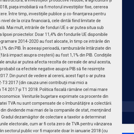
2018, piaţa imobiliară va fi motorul investiţiilor fixe, cererea
ştere. Între timp, investiţiile publice şi co-finanţarea pentru
ivel de la criza financiară, cele dintâi fiind limitate de
ială. Mai mult, intrările de fonduri UE s-ar putea situa sub
 lipsei proiectelor. Doar 11,4% din fondurile UE disponibile
gramare 2014-2020 au fost alocate, în timp ce intrările din
0,1% din PIB. În aceeaşi perioadă, rambursările întârziate din
ră impact asupra creşterii) au fost 1,1% din PIB. Condiţiile
ale anului ar putea afecta recolta de cereale de anul acesta,
probabil ca efectele negative asupra PIB să fie resimţite
2017. Din punct de vedere al cererii, acest fapt s-ar putea
T3 2017 (din cauza unei contribuţii mai mici a
n T4 2017 şi T1 2018. Politica fiscală rămâne cel mai mare
acroeconomice. Veniturile bugetare exprimate ca procente din
ratei TVA nu sunt compensate de o îmbunătăţire a colectării.
ta din dividende mai mari de la companiile de stat, menţinând
B. Gradul dezamăgitor de colectare a taxelor a determinat
unile electorale, cum ar fi cota zero de TVA pentru vânzarea
 din sectorul public vor fi majorate doar în ianuarie 2018 (cu