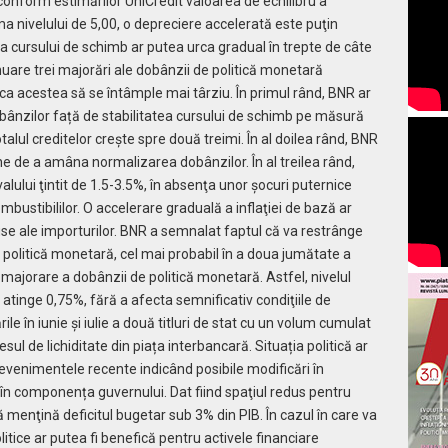
conform estimărilor UniCredit valoarea de echilibru a
 nivelului de 5,00, o depreciere accelerată este puţin
e a cursului de schimb ar putea urca gradual în trepte de câte
inuare trei majorări ale dobânzii de politică monetară
 ca acestea să se întâmple mai târziu. În primul rând, BNR ar
obânzilor față de stabilitatea cursului de schimb pe măsură
talul creditelor crește spre două treimi. În al doilea rând, BNR
ne de a amâna normalizarea dobânzilor. În al treilea rând,
valului ţintit de 1.5-3.5%, în absenţa unor şocuri puternice
mbustibililor. O accelerare graduală a inflaţiei de bază ar
use ale importurilor. BNR a semnalat faptul că va restrânge
de politică monetară, cel mai probabil în a doua jumătate a
de majorare a dobânzii de politică monetară. Astfel, nivelul
 atinge 0,75%, fără a afecta semnificativ condiţiile de
ile în iunie și iulie a două titluri de stat cu un volum cumulat
ul de lichiditate din piața interbancară. Situația politică ar
venimentele recente indicând posibile modificări în
în componența guvernului. Dat fiind spaţiul redus pentru
să menţină deficitul bugetar sub 3% din PIB. În cazul în care va
litice ar putea fi benefică pentru activele financiare