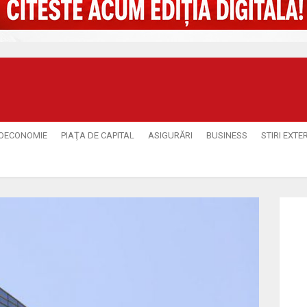
OECONOMIE
PIAŢA DE CAPITAL
ASIGURĂRI
BUSINESS
STIRI EXTE