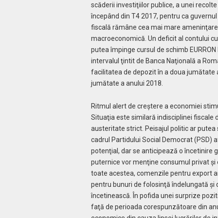
scăderii investiţiilor publice, a unei recolt
începând din T4 2017, pentru ca guvernul s
fiscală rămâne cea mai mare ameninţare 
macroeconomică. Un deficit al contului cure
putea împinge cursul de schimb EURRON la n
intervalul ţintit de Banca Naţională a Rom
facilitatea de depozit în a doua jumătate 
jumătate a anului 2018.
Ritmul alert de creştere a economiei stim
Situaţia este similară indisciplinei fiscal
austeritate strict. Peisajul politic ar pute
cadrul Partidului Social Democrat (PSD) 
potenţial, dar se anticipează o încetinire 
puternice vor menţine consumul privat şi 
toate acestea, comenzile pentru export ar
pentru bunuri de folosinţă îndelungată şi
încetinească. În pofida unei surprize pozi
faţă de perioada corespunzătoare din anul
economice din cauza lipsei lucrărilor de inf