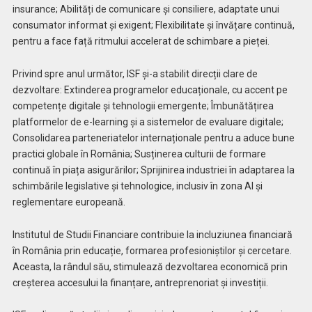
insurance; Abilități de comunicare și consiliere, adaptate unui
consumator informat și exigent; Flexibilitate și învățare continuă,
pentru a face față ritmului accelerat de schimbare a pieței.
Privind spre anul următor, ISF și-a stabilit direcții clare de
dezvoltare: Extinderea programelor educaționale, cu accent pe
competențe digitale și tehnologii emergente; Îmbunătățirea
platformelor de e-learning și a sistemelor de evaluare digitale;
Consolidarea parteneriatelor internaționale pentru a aduce bune
practici globale în România; Susținerea culturii de formare
continuă în piața asigurărilor; Sprijinirea industriei în adaptarea la
schimbările legislative și tehnologice, inclusiv în zona AI și
reglementare europeană.
Institutul de Studii Financiare contribuie la incluziunea financiară
în România prin educație, formarea profesioniștilor și cercetare.
Aceasta, la rândul său, stimulează dezvoltarea economică prin
creșterea accesului la finanțare, antreprenoriat și investiții.