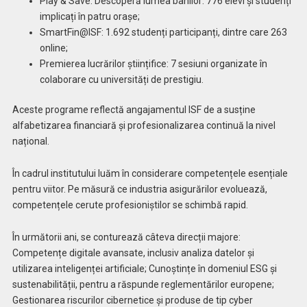
Play & Save: Descoperă lumea banilor: 776 elevi și studenți
implicați în patru orașe;
SmartFin@ISF: 1.692 studenți participanți, dintre care 263
online;
Premierea lucrărilor științifice: 7 sesiuni organizate în
colaborare cu universități de prestigiu.
Aceste programe reflectă angajamentul ISF de a susține
alfabetizarea financiară și profesionalizarea continuă la nivel
național.
În cadrul institutului luăm în considerare competențele esențiale
pentru viitor. Pe măsură ce industria asigurărilor evoluează,
competențele cerute profesioniștilor se schimbă rapid.
În următorii ani, se conturează câteva direcții majore:
Competențe digitale avansate, inclusiv analiza datelor și
utilizarea inteligenței artificiale; Cunoștințe în domeniul ESG și
sustenabilității, pentru a răspunde reglementărilor europene;
Gestionarea riscurilor cibernetice și produse de tip cyber