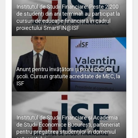
Institutul de Studii Financiare: Peste 2.200
de studenți din ani terminali au participat la
cursuri de educație financiară în cadrul
proiectului SmartFIN@ISF
Anunț pentru învățătorii și profesorii din
școli. Cursuri gratuite acreditate de MEC, la
ISF
Institutul de Studii Financiare și Academia
de Studii Economice București, parteneriat
pentru pregătirea studenților în domeniul