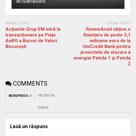
actuariatului
Newer Post
Older Post
Acțiunile Grup EM intră la
RenewAcad obține o
tranzacționare pe Piața
finanțare de peste 3,1
AeRO a Bursei de Valori
milioane euro de la
București
UniCredit Bank pentru
proiectele de stocare a
energiei Petrila 1 și Petrila
2
COMMENTS
FACEBOOK:
WORDPRESS:
0
DISQUS:
Lasă un răspuns