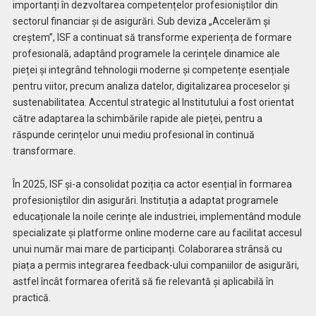
importanți în dezvoltarea competențelor profesioniștilor din
sectorul financiar și de asigurări. Sub deviza „Accelerăm și
creștem”, ISF a continuat să transforme experiența de formare
profesională, adaptând programele la cerințele dinamice ale
pieței și integrând tehnologii moderne și competențe esențiale
pentru viitor, precum analiza datelor, digitalizarea proceselor și
sustenabilitatea. Accentul strategic al Institutului a fost orientat
către adaptarea la schimbările rapide ale pieței, pentru a
răspunde cerințelor unui mediu profesional în continuă
transformare.
În 2025, ISF și-a consolidat poziția ca actor esențial în formarea
profesioniștilor din asigurări. Instituția a adaptat programele
educaționale la noile cerințe ale industriei, implementând module
specializate și platforme online moderne care au facilitat accesul
unui număr mai mare de participanți. Colaborarea strânsă cu
piața a permis integrarea feedback-ului companiilor de asigurări,
astfel încât formarea oferită să fie relevantă și aplicabilă în
practică.