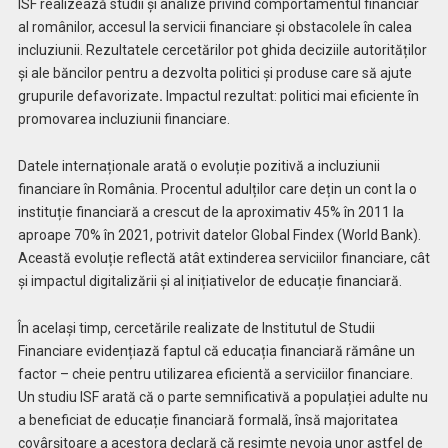
ISF realizează studii și analize privind comportamentul financiar
al românilor, accesul la servicii financiare și obstacolele în calea
incluziunii. Rezultatele cercetărilor pot ghida deciziile autorităților
și ale băncilor pentru a dezvolta politici și produse care să ajute
grupurile defavorizate
.
Impactul rezultat: politici mai eficiente în
promovarea incluziunii financiare.
Datele internaționale arată o evoluție pozitivă a incluziunii
financiare în România. Procentul adulților care dețin un cont la o
instituție financiară a crescut de la aproximativ 45% în 2011 la
aproape 70% în 2021, potrivit datelor Global Findex (World Bank).
Această evoluție reflectă atât extinderea serviciilor financiare, cât
și impactul digitalizării și al inițiativelor de educație financiară.
În același timp, cercetările realizate de Institutul de Studii
Financiare evidențiază faptul că educația financiară rămâne un
factor – cheie pentru utilizarea eficientă a serviciilor financiare.
Un studiu ISF arată că o parte semnificativă a populației adulte nu
a beneficiat de educație financiară formală, însă majoritatea
covârșitoare a acestora declară că resimte nevoia unor astfel de