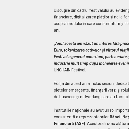
Discuțiile din cadrul festivalului au eviden
financiare, digitalizarea plăților și noile
asupra modului în care consumatorii și com
ani.
„Anul acesta am văzut un interes fără prece
Euro, tokenizarea activelor și viitorul plă
Festival a generat conexiuni, parteneriate 
industrie mult timp după încheierea even
UNCHAIN Festival.
Ediția din acest an a inclus sesiuni dedicat
piețelor emergente, finanțării verzi și rolul
de business și networking care au facilita
Instituțiile naționale au avut un rol impor
consistentă a reprezentanților
Băncii Na
Financiară (ASF)
. Acestora li s-au alătur