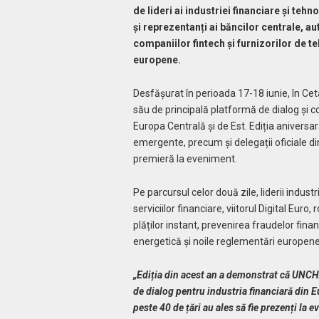
de lideri ai industriei financiare și teh
și reprezentanți ai băncilor centrale, aut
companiilor fintech și furnizorilor de t
europene.
Desfășurat în perioada 17-18 iunie, în Ce
său de principală platformă de dialog și c
Europa Centrală și de Est. Ediția aniversară
emergente, precum și delegații oficiale di
premieră la eveniment.
Pe parcursul celor două zile, liderii indust
serviciilor financiare, viitorul Digital Euro,
plăților instant, prevenirea fraudelor fina
energetică și noile reglementări europene
„Ediția din acest an a demonstrat că UNCHA
de dialog pentru industria financiară din Eu
peste 40 de țări au ales să fie prezenți la