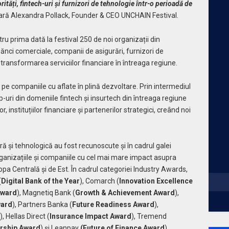
orități, fintech-uri și furnizori de tehnologie într-o perioadă de
lară Alexandra Pollack, Founder & CEO UNCHAIN Festival.
u prima dată la festival 250 de noi organizații din
ănci comerciale, companii de asigurări, furnizori de
a transformarea serviciilor financiare în întreaga regiune.
 pe companiile cu aflate în plină dezvoltare. Prin intermediul
uri din domeniile fintech și insurtech din întreaga regiune
or, instituțiilor financiare și partenerilor strategici, creând noi
ară și tehnologică au fost recunoscute și în cadrul galei
nizațiile și companiile cu cel mai mare impact asupra
ropa Centrală și de Est. În cadrul categoriei Industry Awards,
(
Digital Bank of the Year
), Comarch (
Innovation Excellence
Award
), Magnetiq Bank (
Growth & Achievement Award
),
ward
), Partners Banka (
Future Readiness Award
),
), Hellas Direct (
Insurance Impact Award
), Tremend
rship Award
) și Leanpay
(Future of Finance Award
).