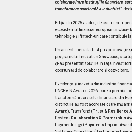
colaborare între instituțiile financiare, aut
transformare accelerată a industriei”
, dec
Ediția din 2026 a adus, de asemenea, pentr
ecosistemul financiar european, inclusiv b
tehnologie și fintech-uri care contribuie l
Un accent special a fost pus pe inovație și
programului Innovation Showcase, startup-
și-au prezentat soluțiile în fața investitoril
oportunități de colaborare și dezvoltare.
Excelența și inovația din industria financi
UNCHAIN Awards 2026, care a premiat orga
transformării serviciilor financiare din Eu
distincțiile au fost acordate către mBank 
Award
), Transfond (
Trust & Resilience 
Payten (
Collaboration & Partnership A
Paymentology (
Payments Impact Award
Software Consulting (
Technology Leade