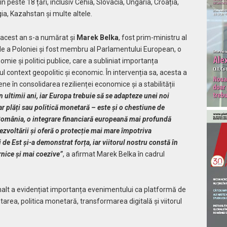
n peste 18 țări, inclusiv Cehia, Slovacia, Ungaria, Croația,
ia, Kazahstan și multe altele.
in acest an s-a numărat și
Marek Belka
, fost prim-ministru al
ale a Poloniei și fost membru al Parlamentului European, o
mie și politici publice, care a subliniat importanța
ul context geopolitic și economic. În intervenția sa, acesta a
ene în consolidarea rezilienței economice și a stabilității
ultimii ani, iar Europa trebuie să se adapteze unei noi
r plăți sau politică monetară – este și o chestiune de
 România, o integrare financiară europeană mai profundă
ezvoltării și oferă o protecție mai mare împotriva
 de Est și-a demonstrat forța, iar viitorul nostru constă în
nice și mai coezive”
, a afirmat Marek Belka în cadrul
înalt a evidențiat importanța evenimentului ca platformă de
tarea, politica monetară, transformarea digitală și viitorul