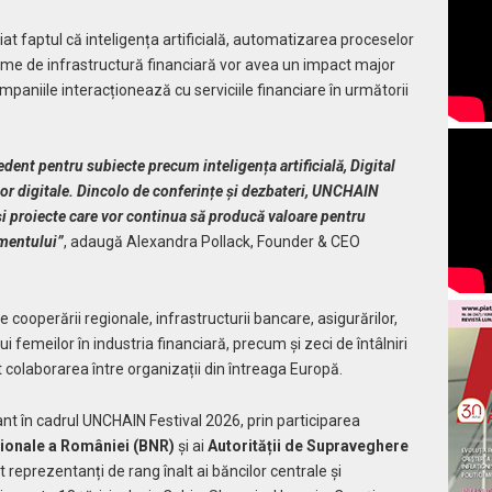
țiat faptul că inteligența artificială, automatizarea proceselor
 forme de infrastructură financiară vor avea un impact major
paniile interacționează cu serviciile financiare în următorii
dent pentru subiecte precum inteligența artificială, Digital
ților digitale. Dincolo de conferințe și dezbateri, UNCHAIN
și proiecte care vor continua să producă valoare pentru
imentului”
, adaugă Alexandra Pollack, Founder & CEO
e cooperării regionale, infrastructurii bancare, asigurărilor,
ui femeilor în industria financiară, precum și zeci de întâlniri
t colaborarea între organizații din întreaga Europă.
tant în cadrul UNCHAIN Festival 2026, prin participarea
ționale a României (BNR)
și ai
Autorității de Supraveghere
at reprezentanți de rang înalt ai băncilor centrale și