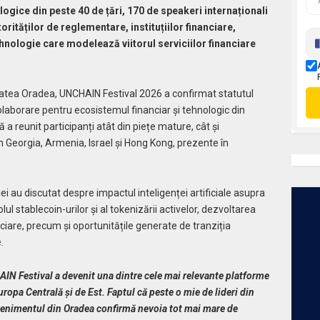
nologice din peste 40 de țări, 170 de speakeri internaționali
orităților de reglementare, instituțiilor financiare,
ehnologie care modelează viitorul serviciilor financiare
tatea Oradea, UNCHAIN Festival 2026 a confirmat statutul
olaborare pentru ecosistemul financiar și tehnologic din
 a reunit participanți atât din piețe mature, cât și
n Georgia, Armenia, Israel și Hong Kong, prezente în
riei au discutat despre impactul inteligenței artificiale asupra
 rolul stablecoin-urilor și al tokenizării activelor, dezvoltarea
nciare, precum și oportunitățile generate de tranziția
.
IN Festival a devenit una dintre cele mai relevante platforme
ropa Centrală și de Est. Faptul că peste o mie de lideri din
 evenimentul din Oradea confirmă nevoia tot mai mare de