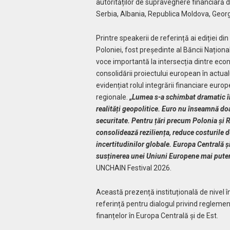
autorităților de supraveghere financiară di
Serbia, Albania, Republica Moldova, Georg
Printre speakerii de referință ai ediției d
Poloniei, fost președinte al Băncii Națion
voce importantă la intersecția dintre econo
consolidării proiectului european în actual
evidențiat rolul integrării financiare europ
regionale.
„Lumea s-a schimbat dramatic în 
realități geopolitice. Euro nu înseamnă doa
securitate. Pentru țări precum Polonia și
consolidează reziliența, reduce costurile d
incertitudinilor globale. Europa Centrală și
susținerea unei Uniuni Europene mai puter
UNCHAIN Festival 2026.
Această prezență instituțională de nivel 
referință pentru dialogul privind reglemen
finanțelor în Europa Centrală și de Est.