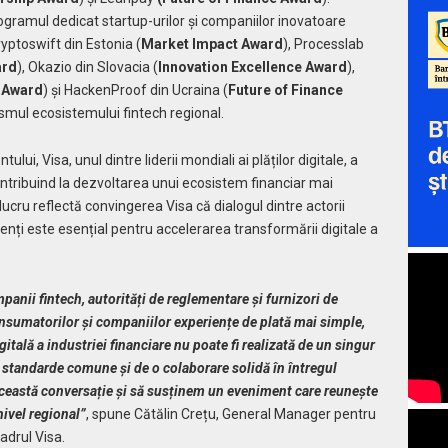
ogramul dedicat startup-urilor și companiilor inovatoare
ryptoswift din Estonia (
Market Impact Award
), Processlab
ard
), Okazio din Slovacia (
Innovation Excellence Award
),
 Award
) și HackenProof din Ucraina (
Future of Finance
ismul ecosistemului fintech regional.
lui, Visa, unul dintre liderii mondiali ai plăților digitale, a
, contribuind la dezvoltarea unui ecosistem financiar mai
lucru reflectă convingerea Visa că dialogul dintre actorii
rgenți este esențial pentru accelerarea transformării digitale a
panii fintech, autorități de reglementare și furnizori de
onsumatorilor și companiilor experiențe de plată mai simple,
itală a industriei financiare nu poate fi realizată de un singur
 standarde comune și de o colaborare solidă în întregul
ceastă conversație și să susținem un eveniment care reunește
nivel regional”
, spune Cătălin Crețu, General Manager pentru
adrul Visa.