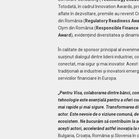
Totodată, în cadrul Innovation Awards, pr
aflate în dezvoltare, premiile au revenit C
din România (
Regulatory Readiness Aw
Clym din România (
Responsible Finance
Award
), evidențiind diversitatea și dinam
În calitate de sponsor principal al evenimentu
susținut dialogul dintre liderii industriei
conectat, mai sigur și mai inovator. Acest 
tradiționali ai industriei și inovatorii eme
serviciilor financiare în Europa.
„Pentru Visa, colaborarea dintre bănci, com
tehnologie este esențială pentru a oferi c
mai rapide și mai sigure. Transformarea dig
actor. Este nevoie de o viziune comună, de
ecosistem. Ne bucurăm să contribuim la a
acești actori, accelerând astfel inovația la 
Bulgaria, Croația, România și Slovenia în c