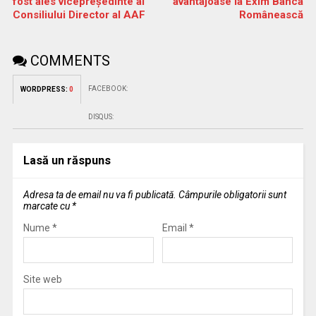
fost ales vicepreședinte al
avantajoase la Exim Banca
Consiliului Director al AAF
Românească
COMMENTS
FACEBOOK:
WORDPRESS:
0
DISQUS:
Lasă un răspuns
Adresa ta de email nu va fi publicată.
Câmpurile obligatorii sunt
marcate cu
*
Nume
*
Email
*
Site web