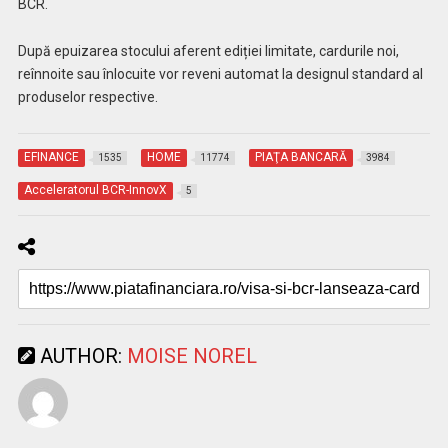
BCR.
După epuizarea stocului aferent ediției limitate, cardurile noi,
reînnoite sau înlocuite vor reveni automat la designul standard al
produselor respective.
EFINANCE
HOME
PIAŢA BANCARĂ
1535
11774
3984
Acceleratorul BCR-InnovX
5
AUTHOR:
MOISE NOREL