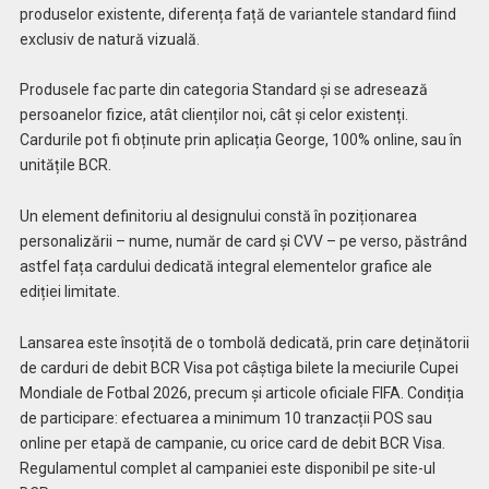
produselor existente, diferența față de variantele standard fiind
exclusiv de natură vizuală.
Produsele fac parte din categoria Standard și se adresează
persoanelor fizice, atât clienților noi, cât și celor existenți.
Cardurile pot fi obținute prin aplicația George, 100% online, sau în
unitățile BCR.
Un element definitoriu al designului constă în poziționarea
personalizării – nume, număr de card și CVV – pe verso, păstrând
astfel fața cardului dedicată integral elementelor grafice ale
ediției limitate.
Lansarea este însoțită de o tombolă dedicată, prin care deținătorii
de carduri de debit BCR Visa pot câștiga bilete la meciurile Cupei
Mondiale de Fotbal 2026, precum și articole oficiale FIFA. Condiția
de participare: efectuarea a minimum 10 tranzacții POS sau
online per etapă de campanie, cu orice card de debit BCR Visa.
Regulamentul complet al campaniei este disponibil pe site-ul