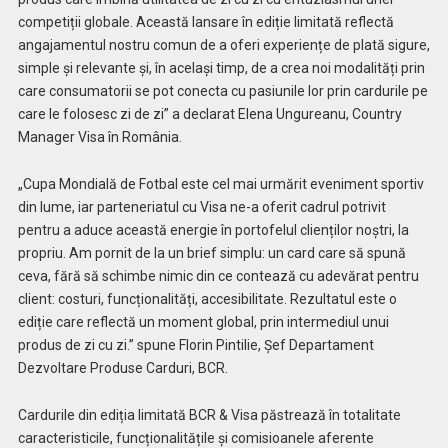
competiții globale. Această lansare în ediție limitată reflectă
angajamentul nostru comun de a oferi experiențe de plată sigure,
simple și relevante și, în același timp, de a crea noi modalități prin
care consumatorii se pot conecta cu pasiunile lor prin cardurile pe
care le folosesc zi de zi” a declarat Elena Ungureanu, Country
Manager Visa în România.
„Cupa Mondială de Fotbal este cel mai urmărit eveniment sportiv
din lume, iar parteneriatul cu Visa ne-a oferit cadrul potrivit
pentru a aduce această energie în portofelul clienților noștri, la
propriu. Am pornit de la un brief simplu: un card care să spună
ceva, fără să schimbe nimic din ce contează cu adevărat pentru
client: costuri, funcționalități, accesibilitate. Rezultatul este o
ediție care reflectă un moment global, prin intermediul unui
produs de zi cu zi.” spune Florin Pintilie, Șef Departament
Dezvoltare Produse Carduri, BCR.
Cardurile din ediția limitată BCR & Visa păstrează în totalitate
caracteristicile, funcționalitățile și comisioanele aferente