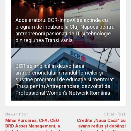
Acceleratorul BCR-InnovX se extinde cu
program de incubare la Cluj-Napoca pentru
antreprenorii pasionați de IT și tehnologie
din regiunea Transilvania
BCR se implică în dezvoltarea
antreprenoriatului în rândul femeilor și
susține programul de educație și mentorat
Trusa pentru Antreprenoare, dezvoltat de
Professional Women’s Network România
Newer Post
Older Post
Mihai Purcărea, CFA, CEO
Credite „Noua Casă” cu
BRD Asset Management, a
avans redus și dobânzi