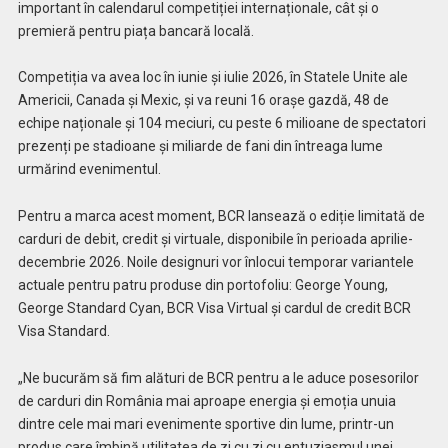
important în calendarul competiției internaționale, cât și o
premieră pentru piața bancară locală.
Competiția va avea loc în iunie și iulie 2026, în Statele Unite ale
Americii, Canada și Mexic, și va reuni 16 orașe gazdă, 48 de
echipe naționale și 104 meciuri, cu peste 6 milioane de spectatori
prezenți pe stadioane și miliarde de fani din întreaga lume
urmărind evenimentul.
Pentru a marca acest moment, BCR lansează o ediție limitată de
carduri de debit, credit și virtuale, disponibile în perioada aprilie-
decembrie 2026. Noile designuri vor înlocui temporar variantele
actuale pentru patru produse din portofoliu: George Young,
George Standard Cyan, BCR Visa Virtual și cardul de credit BCR
Visa Standard.
„Ne bucurăm să fim alături de BCR pentru a le aduce posesorilor
de carduri din România mai aproape energia și emoția unuia
dintre cele mai mari evenimente sportive din lume, printr-un
produs care îmbină utilitatea de zi cu zi cu entuziasmul unei