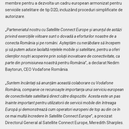
membre pentru a dezvolta un cadru european armonizat pentru
serviciile satelitare de tip D2D, incluzând proceduri simplificate de
autorizare.
„
Parteneriatul nostru cu Satellite Connect Europe și anunțul de astăzi
privind exercițiile viitoare sunt o dovadă a eforturilor noastre de a
conecta România și pe români. Așteptăm cu nerăbdare să începem
și să putem aduce laolaltă rețelele mobile și satelitare, pentru a oferi
clienților noștri acoperire prin soluții inovatoare de conectivitate, ca
parte din promisiunea noastră pentru România
”, a declarat Nedim
Baytorun, CEO Vodafone România.
„
Suntem încântați să anunțăm această colaborare cu Vodafone
România, companie ce recunoaște importanța unui serviciu european
de conectivitate satelitară direct către dispozitiv. Acesta este un pas
înainte important pentru utilizatorii de servicii mobile din întreaga
Europă și demonstrează cum operatori europeni de top au din ce în
ce mai multă încredere în Satellite Connect Europe
”, a precizat
Directorul General al Satellite Connect Europe, Meredith Sharples.