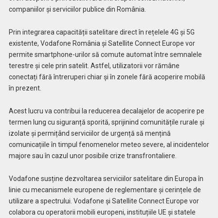
companiilor și serviciilor publice din România.
Prin integrarea capacității satelitare direct în rețelele 4G și 5G
existente, Vodafone România și Satellite Connect Europe vor
permite smartphone-urilor să comute automat între semnalele
terestre și cele prin satelit. Astfel, utilizatorii vor rămâne
conectați fără întreruperi chiar și în zonele fără acoperire mobilă
în prezent.
Acest lucru va contribui la reducerea decalajelor de acoperire pe
termen lung cu siguranță sporită, sprijinind comunitățile rurale și
izolate și permițând serviciilor de urgență să mențină
comunicațiile în timpul fenomenelor meteo severe, al incidentelor
majore sau în cazul unor posibile crize transfrontaliere.
Vodafone susține dezvoltarea serviciilor satelitare din Europa în
linie cu mecanismele europene de reglementare și cerințele de
utilizare a spectrului. Vodafone și Satellite Connect Europe vor
colabora cu operatorii mobili europeni, instituțiile UE și statele