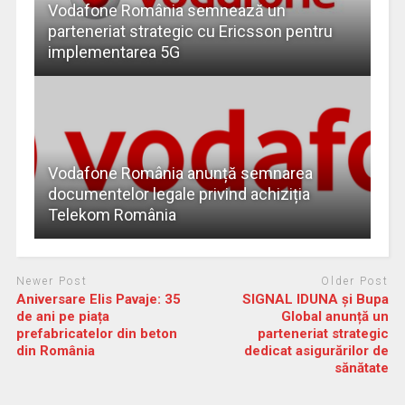
Vodafone România semnează un
parteneriat strategic cu Ericsson pentru
implementarea 5G
Vodafone România anunță semnarea
documentelor legale privind achiziția
Telekom România
Newer Post
Older Post
Aniversare Elis Pavaje: 35
SIGNAL IDUNA și Bupa
de ani pe piața
Global anunță un
prefabricatelor din beton
parteneriat strategic
din România
dedicat asigurărilor de
sănătate