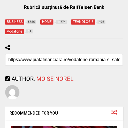
Rubrică susținută de Raiffeisen Bank
BUSINESS
HOME
TEHNOLOGIE
5550
11774
496
Vodafone
51
AUTHOR:
MOISE NOREL
RECOMMENDED FOR YOU