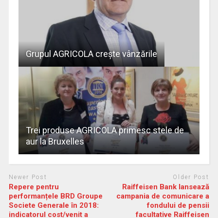
Grupul AGRICOLA creşte vânzările
Trei produse AGRICOLA primesc stele de
aur la Bruxelles
Newer Post
Older Post
Repere pentru
Raiffeisen Bank lansează
performanțele BRD Groupe
campania de comunicare a
Societe Generale în 2018:
fondului de pensii
indicatorul cost/venit a
facultative Raiffeisen