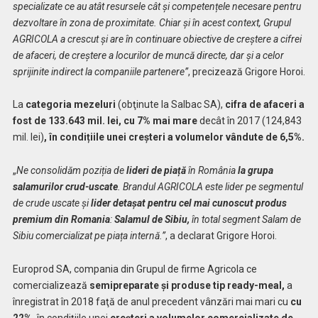
specializate ce au atât resursele cât și competențele necesare pentru
dezvoltare în zona de proximitate. Chiar și în acest context, Grupul
AGRICOLA a crescut și are în continuare obiective de creștere a cifrei
de afaceri, de creștere a locurilor de muncă directe, dar și a celor
sprijinite indirect la companiile partenere
”
, precizează Grigore Horoi.
La
categoria mezeluri
(obţinute la Salbac SA),
cifra de afaceri a
fost de 133.643 mil. lei, cu 7% mai mare
decât în 2017
(124,843
mil. lei)
, în condițiile unei creșteri a volumelor vândute de 6,5%.
„
Ne consolidăm poziția de
lideri de piață
în România
la grupa
salamurilor crud-uscate
. Brandul AGRICOLA
este lider pe segmentul
de crude uscate și
lider detașat pentru cel mai cunoscut produs
premium din Romania
:
Salamul de Sibiu,
în total segment Salam de
Sibiu comercializat pe piața internă.”
, a declarat Grigore Horoi.
Europrod SA, compania din Grupul de firme Agricola ce
comercializează
semipreparate şi produse tip ready-meal,
a
înregistrat în 2018 faţă de anul precedent vânzări mai mari cu
cu