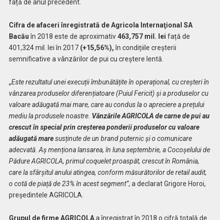
față de anul precedent.
Cifra de afaceri înregistrată de Agricola Internaţional
SA
Bacău
în 2018 este de aproximativ
463,757 mil. lei
față de
401,324 mil. lei în 2017
(+15,56%),
în condițiile creșterii
semnificative a vânzărilor de pui cu creștere lentă.
„
Este rezultatul unei execuții îmbunătățite în operațional, cu creșteri în
vânzarea produselor diferențiatoare (Puiul Fericit) și a produselor cu
valoare adăugată mai mare, care au condus la o apreciere a prețului
mediu la produsele noastre.
Vânzările AGRICOLA de carne de pui au
crescut în special prin creșterea ponderii produselor cu valoare
adăugată mare
susținute
de un brand puternic și o comunicare
adecvată. Aș menționa lansarea, în luna septembrie, a Cocoșelului de
Pădure AGRICOLA, primul coquelet proaspăt, crescut în România,
care la sfârșitul anului atingea, conform măsurătorilor de retail audit,
o cotă de piață de 23% în acest segment”
, a declarat Grigore Horoi,
președintele AGRICOLA.
Grupul de firme AGRICOLA
a înregistrat în 2018 o cifră totală de