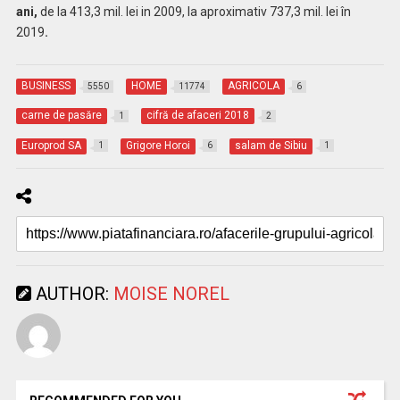
ani,
de la 413,3 mil. lei in 2009, la aproximativ 737,3 mil. lei în
2019
.
BUSINESS
HOME
AGRICOLA
5550
11774
6
carne de pasăre
cifră de afaceri 2018
1
2
Europrod SA
Grigore Horoi
salam de Sibiu
1
6
1
AUTHOR:
MOISE NOREL