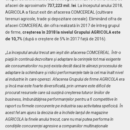
afaceri de aproximativ
737,223 mil. lei
. La începutul anului 2018,
AGRICOLA a făcut exit din afacerea COMCEREAL (cultivare
terenuri agricole, trade și depozitare cereale). Eliminând cifra de
afaceri COMCEREAL din cifra realizată în 2017 de întreg grupul
de firme,
creșterea în 2018 la nivelul Grupului AGRICOLA este
de 10,7%
(după o creștere de 5% în 2017 față de 2016).
„
La începutul anului trecut am ieșit din afacerea COMCEREAL.
Într-o
piață în continuă dezvoltare și adaptare la cerințele tot mai exigente
ale consumatorilor nu poți exista decât dacă te aliniezi procesului de
adaptare la schimbare și ridici performanțele tale la cel mai înalt nivel
al industrie în care operezi. Afacerea Grupului de firme AGRICOLA era
și încă mai este foarte diversificată, prin urmare este dificil de
procurat resursele care să susțină creșterea tuturor liniilor de
business, îmbunătățirea performanțelor pentru a fi competitive în
raport cu firmele concurente pe industria sau activitatea speficică. În
acest fel am ajuns la decizia de a închide lanțul de magazine
AGRICOLA la finele anului trecut, care nu mai putea performa în
condițiile concurenței agresive a companiilor multinaționale