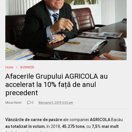
Home
BUSINESS
Afacerile Grupului AGRICOLA au
accelerat la 10% față de anul
precedent
Moise Norel
0
februarie 5, 2019 5:55 pm
Vânzările de carne de pasăre
ale companiei
AGRICOLA
Bacău
au totalizat în volum
, în 2018,
45.275 tone
, cu
7,5% mai mult