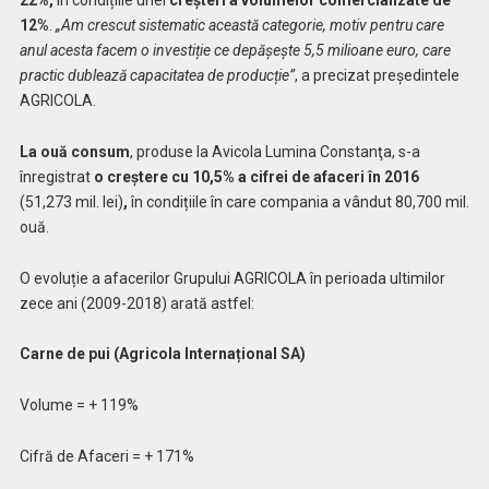
22%,
în condițiile unei
creșteri a volumelor comercializate de
12%
.
„Am crescut sistematic această categorie, motiv pentru care
anul acesta facem o investiție ce depășește 5,5 milioane euro, care
practic dublează capacitatea de producție”
, a precizat președintele
AGRICOLA.
La ouă consum
, produse la Avicola Lumina Constanţa, s-a
înregistrat
o creștere cu 10,5% a cifrei de afaceri în 2016
(51,273 mil. lei)
,
în condițiile în care compania a vândut 80,700 mil.
ouă.
O evoluție a afacerilor Grupului AGRICOLA în perioada ultimilor
zece ani (2009-2018) arată astfel:
Carne de pui (Agricola Internațional SA)
Volume = + 119%
Cifră de Afaceri = + 171%