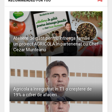
RECOMMENDED FOR YOU
Ateliere de gătit pentru întreaga familie –
un proiect AGRICOLA în parteneriat cu Chef
Cezar Munteanu
Agricola a înregistrat în T1 o creştere de
19% a cifrei de afaceri