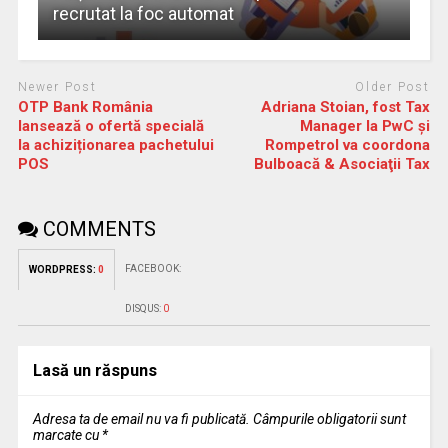
recrutat la foc automat
Newer Post
Older Post
OTP Bank România
Adriana Stoian, fost Tax
lansează o ofertă specială
Manager la PwC şi
la achiziționarea pachetului
Rompetrol va coordona
POS
Bulboacă & Asociaţii Tax
COMMENTS
FACEBOOK:
WORDPRESS:
0
DISQUS:
0
Lasă un răspuns
Adresa ta de email nu va fi publicată.
Câmpurile obligatorii sunt
marcate cu
*