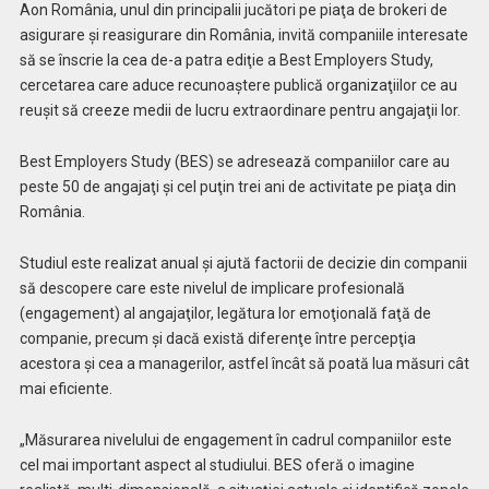
Aon România, unul din principalii jucători pe piaţa de brokeri de
asigurare şi reasigurare din România, invită companiile interesate
să se înscrie la cea de-a patra ediţie a Best Employers Study,
cercetarea care aduce recunoaştere publică organizaţiilor ce au
reuşit să creeze medii de lucru extraordinare pentru angajaţii lor.
Best Employers Study (BES) se adresează companiilor care au
peste 50 de angajaţi şi cel puţin trei ani de activitate pe piaţa din
România.
Studiul este realizat anual şi ajută factorii de decizie din companii
să descopere care este nivelul de implicare profesională
(engagement) al angajaţilor, legătura lor emoţională faţă de
companie, precum şi dacă există diferenţe între percepţia
acestora şi cea a managerilor, astfel încât să poată lua măsuri cât
mai eficiente.
„Măsurarea nivelului de engagement în cadrul companiilor este
cel mai important aspect al studiului. BES oferă o imagine