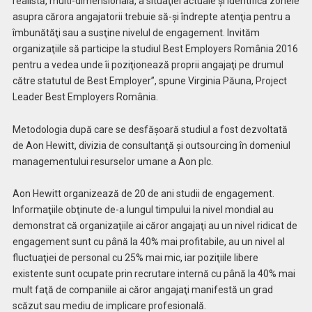
realistă, multi-dimensională, a situaţiei actuale şi identifică zonele
asupra cărora angajatorii trebuie să-şi îndrepte atenţia pentru a
îmbunătăţi sau a susţine nivelul de engagement. Invităm
organizaţiile să participe la studiul Best Employers România 2016
pentru a vedea unde îi poziţionează proprii angajaţi pe drumul
către statutul de Best Employer”, spune Virginia Păuna, Project
Leader Best Employers România.
Metodologia după care se desfăşoară studiul a fost dezvoltată
de Aon Hewitt, divizia de consultanţă şi outsourcing în domeniul
managementului resurselor umane a Aon plc.
Aon Hewitt organizează de 20 de ani studii de engagement.
Informaţiile obţinute de-a lungul timpului la nivel mondial au
demonstrat că organizaţiile ai căror angajaţi au un nivel ridicat de
engagement sunt cu până la 40% mai profitabile, au un nivel al
fluctuaţiei de personal cu 25% mai mic, iar poziţiile libere
existente sunt ocupate prin recrutare internă cu până la 40% mai
mult faţă de companiile ai căror angajaţi manifestă un grad
scăzut sau mediu de implicare profesională.