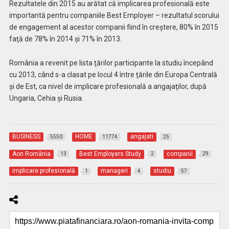
Rezultatele din 2015 au arătat că implicarea profesională este
importantă pentru companiile Best Employer – rezultatul scorului
de engagement al acestor companii fiind în creştere, 80% în 2015
faţă de 78% în 2014 şi 71% în 2013.
România a revenit pe lista ţărilor participante la studiu începând
cu 2013, când s-a clasat pe locul 4 între ţările din Europa Centrală
şi de Est, ca nivel de implicare profesională a angajaţilor, după
Ungaria, Cehia şi Rusia.
BUSINESS
HOME
angajati
5550
11774
25
Aon România
Best Employers Study
companii
13
2
29
implicare profesională
manageri
studiu
1
4
57