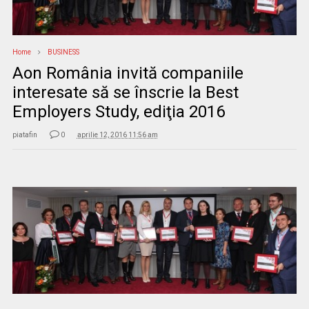
Home
BUSINESS
Aon România invită companiile
interesate să se înscrie la Best
Employers Study, ediţia 2016
piatafin
0
aprilie 12, 2016 11:56 am