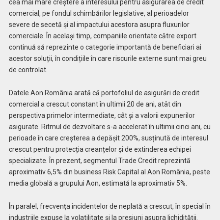
cea mai mare creștere a interesului pentru asigurarea de credit
comercial, pe fondul schimbărilor legislative, al perioadelor
severe de secetă și al impactului acestora asupra fluxurilor
comerciale. În același timp, companiile orientate către export
continuă să reprezinte o categorie importantă de beneficiari ai
acestor soluții, în condițiile în care riscurile externe sunt mai greu
de controlat.
Datele Aon România arată că portofoliul de asigurări de credit
comercial a crescut constant în ultimii 20 de ani, atât din
perspectiva primelor intermediate, cât și a valorii expunerilor
asigurate. Ritmul de dezvoltare s-a accelerat în ultimii cinci ani, cu
perioade în care creșterea a depășit 200%, susținută de interesul
crescut pentru protecția creanțelor și de extinderea echipei
specializate. În prezent, segmentul Trade Credit reprezintă
aproximativ 6,5% din business Risk Capital al Aon România, peste
media globală a grupului Aon, estimată la aproximativ 5%.
În paralel, frecvența incidentelor de neplată a crescut, în special în
industriile expuse la volatilitate și la presiuni asupra lichidității.