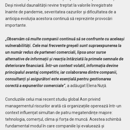
Deși nivelul daunalității revine treptat la valorile înregistrate
înainte de pandemie, severitatea cazurilor și dificultatea de a
anticipa evoluția acestora continuă să reprezinte provocări
importante.
„Observăm că multe companii continuă să se confrunte cu aceleași
vulnerabilități. Cele mai frecvente greșeli sunt supraexpunerea la
un număr redus de parteneri comerciali, lipsa unor surse
alternative de informații și reacția întârziată la primele semnale de
deteriorare financiară. Într-un context volatil, informația devine
principalul avantaj competitiv, iar colaborarea dintre companii,
consultanți și asigurători este esențială pentru gestionarea
corectă a expunerilor comerciale”
, a adăugat Elena Nuță.
Concluziile celui mai recent studiu global Aon privind
managementul riscurilor arată că organizațiile operează într-un
context influențat simultan de patru megatendințe majore:
tehnologia, comerțul, clima și forța de muncă. Acestea schimbă
fundamental modul în care companiile își evaluează și