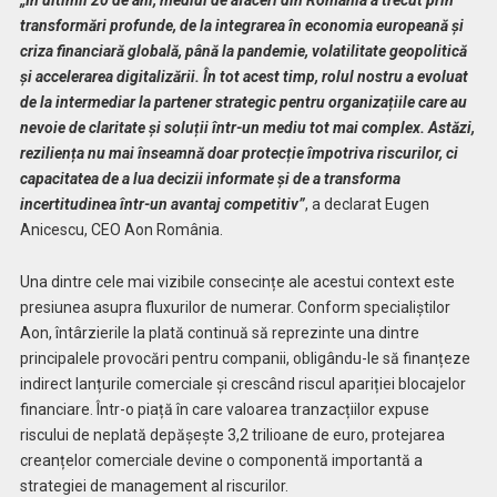
„În ultimii 20 de ani, mediul de afaceri din România a trecut prin
transformări profunde, de la integrarea în economia europeană și
criza financiară globală, până la pandemie, volatilitate geopolitică
și accelerarea digitalizării. În tot acest timp, rolul nostru a evoluat
de la intermediar la partener strategic pentru organizațiile care au
nevoie de claritate și soluții într-un mediu tot mai complex. Astăzi,
reziliența nu mai înseamnă doar protecție împotriva riscurilor, ci
capacitatea de a lua decizii informate și de a transforma
incertitudinea într-un avantaj competitiv”
, a declarat Eugen
Anicescu, CEO Aon România.
Una dintre cele mai vizibile consecințe ale acestui context este
presiunea asupra fluxurilor de numerar. Conform specialiștilor
Aon, întârzierile la plată continuă să reprezinte una dintre
principalele provocări pentru companii, obligându-le să finanțeze
indirect lanțurile comerciale și crescând riscul apariției blocajelor
financiare. Într-o piață în care valoarea tranzacțiilor expuse
riscului de neplată depășește 3,2 trilioane de euro, protejarea
creanțelor comerciale devine o componentă importantă a
strategiei de management al riscurilor.