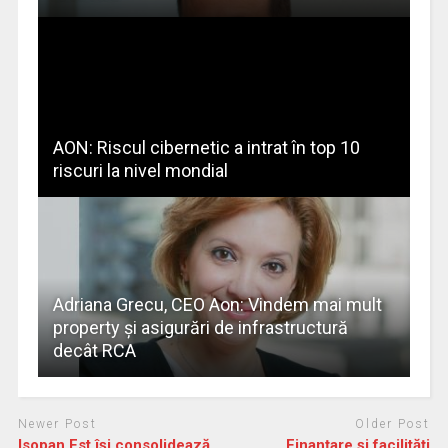
AON: Riscul cibernetic a intrat în top 10
riscuri la nivel mondial
Adriana Grecu, CEO Aon: Vindem mai mult
property și asigurări de infrastructură
decât RCA
Newer Post
Older Post
Isopan Est își consolidează
Finanțare și facilități