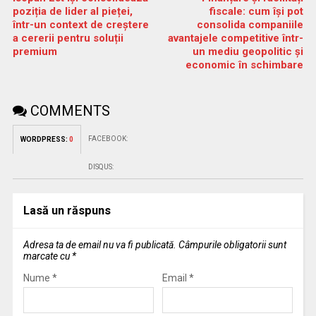
poziția de lider al pieței,
fiscale: cum își pot
într-un context de creștere
consolida companiile
a cererii pentru soluții
avantajele competitive într-
premium
un mediu geopolitic și
economic în schimbare
COMMENTS
FACEBOOK:
WORDPRESS:
0
DISQUS:
Lasă un răspuns
Adresa ta de email nu va fi publicată.
Câmpurile obligatorii sunt
marcate cu
*
Nume
*
Email
*