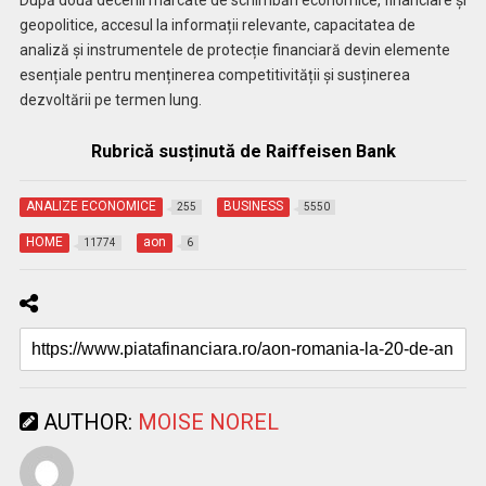
După două decenii marcate de schimbări economice, financiare și
geopolitice, accesul la informații relevante, capacitatea de
analiză și instrumentele de protecție financiară devin elemente
esențiale pentru menținerea competitivității și susținerea
dezvoltării pe termen lung.
Rubrică susținută de Raiffeisen Bank
ANALIZE ECONOMICE
BUSINESS
255
5550
HOME
aon
11774
6
AUTHOR:
MOISE NOREL