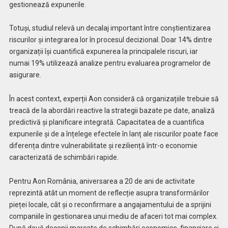
gestionează expunerile.
Totuși, studiul relevă un decalaj important între conștientizarea
riscurilor și integrarea lor în procesul decizional. Doar 14% dintre
organizații își cuantifică expunerea la principalele riscuri, iar
numai 19% utilizează analize pentru evaluarea programelor de
asigurare.
În acest context, experții Aon consideră că organizațiile trebuie să
treacă de la abordări reactive la strategii bazate pe date, analiză
predictivă și planificare integrată. Capacitatea de a cuantifica
expunerile și de a înțelege efectele în lanț ale riscurilor poate face
diferența dintre vulnerabilitate și reziliență într-o economie
caracterizată de schimbări rapide.
Pentru Aon România, aniversarea a 20 de ani de activitate
reprezintă atât un moment de reflecție asupra transformărilor
pieței locale, cât și o reconfirmare a angajamentului de a sprijini
companiile în gestionarea unui mediu de afaceri tot mai complex.