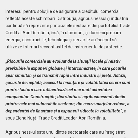
Interesul pentru soluțiile de asigurare a creditului comercial
reflectă aceste schimbări. Distribuția, agribusinessul și industria
continuă să reprezinte principalele sectoare din portofoliul Trade
Credit al Aon România, însă, în ultimii ani, și domenii precum
energia, construcțiile, tehnologia și serviciile au început să
utilizeze tot mai frecvent astfel de instrumente de protecție.
„Riscurile comerciale au evoluat de la situații locale și relativ
previzibile la expuneri globale și interconectate, în care șocurile
apar simultan și se transmit rapid între industrii și piețe. Astăzi,
șocurile de neplată, accesul la finanțare și volatilitatea cererii sunt
printre factorii care influențează cel mai mult activitatea
companiilor. Construcțiile, distribuția și agribusiness-ul rămân
printre cele mai vulnerabile sectoare, din cauza marjelor reduse, a
dependenței de finanțare și a expunerii ridicate la volatilitate”
, a
spus Elena Nuță, Trade Credit Leader, Aon România.
Agribusiness-ul este unul dintre sectoarele care au înregistrat