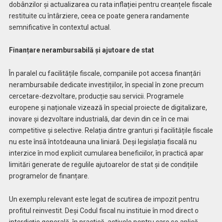
dobânzilor și actualizarea cu rata inflației pentru creanțele fiscale
restituite cu întârziere, ceea ce poate genera randamente
semnificative în contextul actual.
Finanțare nerambursabilă și ajutoare de stat
În paralel cu facilitățile fiscale, companiile pot accesa finanțări
nerambursabile dedicate investițiilor, în special în zone precum
cercetare-dezvoltare, producție sau servicii. Programele
europene și naționale vizează în special proiecte de digitalizare,
inovare și dezvoltare industrială, dar devin din ce în ce mai
competitive și selective. Relația dintre granturi și facilitățile fiscale
nu este însă întotdeauna una liniară. Deși legislația fiscală nu
interzice în mod explicit cumularea beneficiilor, în practică apar
limitări generate de regulile ajutoarelor de stat și de condițiile
programelor de finanțare.
Un exemplu relevant este legat de scutirea de impozit pentru
profitul reinvestit. Deși Codul fiscal nu instituie în mod direct o
interdicție generală, în practică, activele pentru care se aplică