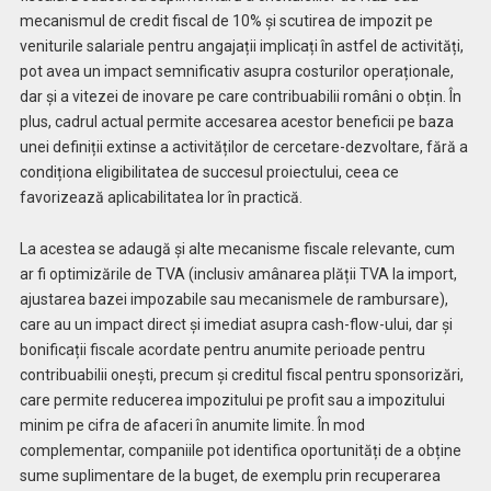
mecanismul de credit fiscal de 10% și scutirea de impozit pe
veniturile salariale pentru angajații implicați în astfel de activități,
pot avea un impact semnificativ asupra costurilor operaționale,
dar și a vitezei de inovare pe care contribuabilii români o obțin. În
plus, cadrul actual permite accesarea acestor beneficii pe baza
unei definiții extinse a activităților de cercetare-dezvoltare, fără a
condiționa eligibilitatea de succesul proiectului, ceea ce
favorizează aplicabilitatea lor în practică.
La acestea se adaugă și alte mecanisme fiscale relevante, cum
ar fi optimizările de TVA (inclusiv amânarea plății TVA la import,
ajustarea bazei impozabile sau mecanismele de rambursare),
care au un impact direct și imediat asupra cash-flow-ului, dar și
bonificații fiscale acordate pentru anumite perioade pentru
contribuabilii onești, precum și creditul fiscal pentru sponsorizări,
care permite reducerea impozitului pe profit sau a impozitului
minim pe cifra de afaceri în anumite limite. În mod
complementar, companiile pot identifica oportunități de a obține
sume suplimentare de la buget, de exemplu prin recuperarea