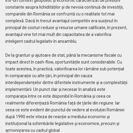
Într-un context geopolitic și economic caracterizat de presiuni
constante asupra lichidităților și de nevoia continuă de investiții,
companiile din România se confruntă cu o realitate tot mai
complexă. Dacă în trecut avantajul competitiv era susținut în
principal de costuri reduse și resurse umane calificate, în prezent,
avantajul vine tot mai mult din capacitatea de a valorifica
inteligent cadrul legislativ în ansamblu.
De la granturi și ajutoare de stat, până la mecanisme fiscale cu
impact direct în cash-flow, oportunitățile sunt considerabile. Cu
toate acestea, în practică, valorificarea lor rămâne sub potențial
în comparație cu alte țări, în principal din cauza
interdependențelor dintre diferitele instrumente și a complexității
implementării. Un punct clar și necesar în analiză este
comparația între ce este disponibil în România și ceea ce
realmente diferențiază România față de țările din regiune. Iar
ceea ce este evident din punctul de vedere al evoluției României
după 1990 este viteza de reacție a mediului economic și
instituțional la schimbările legislative și economice, precum și
armonizarea cu cadrul global.