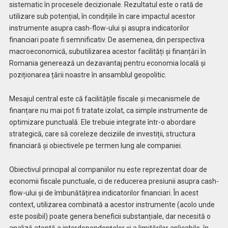
sistematic în procesele decizionale. Rezultatul este o rată de
utilizare sub potențial, în condițiile în care impactul acestor
instrumente asupra cash-flow-ului și asupra indicatorilor
financiari poate fi semnificativ. De asemenea, din perspectiva
macroeconomică, subutilizarea acestor facilități și finanțări în
Romania generează un dezavantaj pentru economia locală și
poziționarea țării noastre în ansamblul geopolitic.
Mesajul central este că facilitățile fiscale și mecanismele de
finanțare nu mai pot fi tratate izolat, ca simple instrumente de
optimizare punctuală. Ele trebuie integrate într-o abordare
strategică, care să coreleze deciziile de investiții, structura
financiară și obiectivele pe termen lung ale companiei.
Obiectivul principal al companiilor nu este reprezentat doar de
economii fiscale punctuale, ci de reducerea presiunii asupra cash-
flow-ului și de îmbunătățirea indicatorilor financiari. În acest
context, utilizarea combinată a acestor instrumente (acolo unde
este posibil) poate genera beneficii substanțiale, dar necesită o
analiză atentă a interdependențelor și a limitărilor aplicabile, în