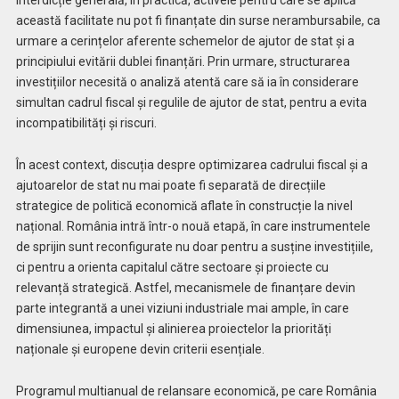
această facilitate nu pot fi finanțate din surse nerambursabile, ca
urmare a cerințelor aferente schemelor de ajutor de stat și a
principiului evitării dublei finanțări. Prin urmare, structurarea
investițiilor necesită o analiză atentă care să ia în considerare
simultan cadrul fiscal și regulile de ajutor de stat, pentru a evita
incompatibilități și riscuri.
În acest context, discuția despre optimizarea cadrului fiscal și a
ajutoarelor de stat nu mai poate fi separată de direcțiile
strategice de politică economică aflate în construcție la nivel
național. România intră într-o nouă etapă, în care instrumentele
de sprijin sunt reconfigurate nu doar pentru a susține investițiile,
ci pentru a orienta capitalul către sectoare și proiecte cu
relevanță strategică. Astfel, mecanismele de finanțare devin
parte integrantă a unei viziuni industriale mai ample, în care
dimensiunea, impactul și alinierea proiectelor la priorități
naționale și europene devin criterii esențiale.
Programul multianual de relansare economică, pe care România