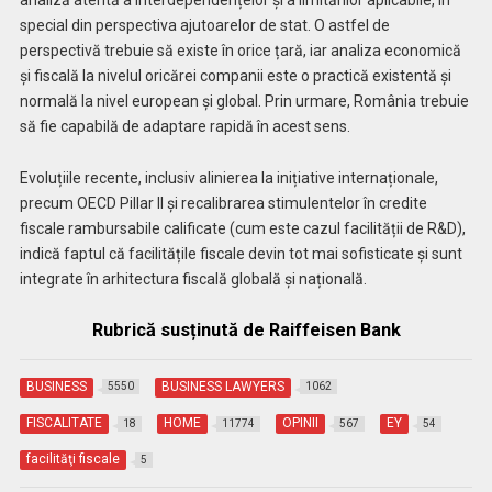
special din perspectiva ajutoarelor de stat. O astfel de
perspectivă trebuie să existe în orice țară, iar analiza economică
și fiscală la nivelul oricărei companii este o practică existentă și
normală la nivel european și global. Prin urmare, România trebuie
să fie capabilă de adaptare rapidă în acest sens.
Evoluțiile recente, inclusiv alinierea la inițiative internaționale,
precum OECD Pillar II și recalibrarea stimulentelor în credite
fiscale rambursabile calificate (cum este cazul facilității de R&D),
indică faptul că facilitățile fiscale devin tot mai sofisticate și sunt
integrate în arhitectura fiscală globală și națională.
Rubrică susținută de Raiffeisen Bank
BUSINESS
BUSINESS LAWYERS
5550
1062
FISCALITATE
HOME
OPINII
EY
18
11774
567
54
facilităţi fiscale
5