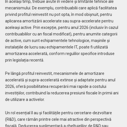
În același timp, trebuie avute în vedere și limitările tehnice ale
mecanismului. De exemplu, contribuabilii care aplică facilitatea
privind profitul reinvestit nu pot opta, în mod obișnuit, pentru
aplicarea amortizării accelerate sau supra-accelerate pentru
aceleași active. Prin excepție, pentru anul 2026 (inclusiv în cazul
contribuabililor cu an fiscal modificat), pentru anumite categorii
de active, cum sunt echipamentele tehnologice, mașinile și
instalațiile de lucru sau echipamentele IT, poate fi utilizată
amortizarea accelerată, conform regulilor specifice introduse
prin legislația recentă.
Pe lângă profitul reinvestit, mecanismele de amortizare
accelerată și supra-accelerată extinse și adaptate pentru anul
2026, oferă posibilitatea recuperării mai rapide a costului
investițiilor, contribuind la reducerea presiunii fiscale în primii ani
de utilizare a activelor.
Un rol esențial îl au și facilitățile pentru cercetare-dezvoltare
(R&D), care rămân printre cele mai atractive din perspectivă
fiscală. Deducerea suplimentară a cheltuielilor de R&D sau