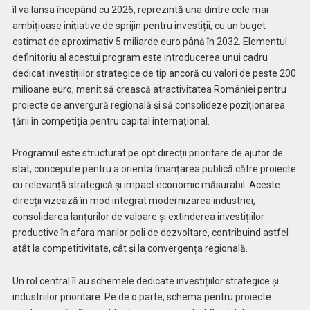
îl va lansa începând cu 2026, reprezintă una dintre cele mai
ambițioase inițiative de sprijin pentru investiții, cu un buget
estimat de aproximativ 5 miliarde euro până în 2032. Elementul
definitoriu al acestui program este introducerea unui cadru
dedicat investițiilor strategice de tip ancoră cu valori de peste 200
milioane euro, menit să crească atractivitatea României pentru
proiecte de anvergură regională și să consolideze poziționarea
țării în competiția pentru capital internațional.
Programul este structurat pe opt direcții prioritare de ajutor de
stat, concepute pentru a orienta finanțarea publică către proiecte
cu relevanță strategică și impact economic măsurabil. Aceste
direcții vizează în mod integrat modernizarea industriei,
consolidarea lanțurilor de valoare și extinderea investițiilor
productive în afara marilor poli de dezvoltare, contribuind astfel
atât la competitivitate, cât și la convergența regională.
Un rol central îl au schemele dedicate investițiilor strategice și
industriilor prioritare. Pe de o parte, schema pentru proiecte