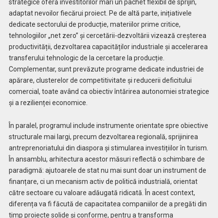
strategice oferă investitorilor mari un pachet flexibil de sprijin,
adaptat nevoilor fiecărui proiect. Pe de altă parte, inițiativele
dedicate sectorului de producție, materiilor prime critice,
tehnologiilor „net zero” și cercetării-dezvoltării vizează creșterea
productivității, dezvoltarea capacităților industriale și accelerarea
transferului tehnologic de la cercetare la producție.
Complementar, sunt prevăzute programe dedicate industriei de
apărare, clusterelor de competitivitate și reducerii deficitului
comercial, toate având ca obiectiv întărirea autonomiei strategice
și a rezilienței economice.
În paralel, programul include instrumente orientate spre obiective
structurale mai largi, precum dezvoltarea regională, sprijinirea
antreprenoriatului din diaspora și stimularea investițiilor în turism.
În ansamblu, arhitectura acestor măsuri reflectă o schimbare de
paradigmă: ajutoarele de stat nu mai sunt doar un instrument de
finanțare, ci un mecanism activ de politică industrială, orientat
către sectoare cu valoare adăugată ridicată. În acest context,
diferența va fi făcută de capacitatea companiilor de a pregăti din
timp proiecte solide și conforme, pentru a transforma