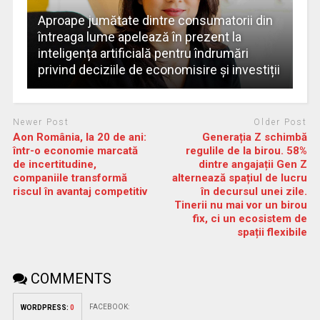
Aproape jumătate dintre consumatorii din
întreaga lume apelează în prezent la
inteligența artificială pentru îndrumări
privind deciziile de economisire și investiții
Newer Post
Older Post
Aon România, la 20 de ani:
Generația Z schimbă
într-o economie marcată
regulile de la birou. 58%
de incertitudine,
dintre angajații Gen Z
companiile transformă
alternează spațiul de lucru
riscul în avantaj competitiv
în decursul unei zile.
Tinerii nu mai vor un birou
fix, ci un ecosistem de
spații flexibile
COMMENTS
FACEBOOK:
WORDPRESS:
0