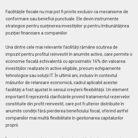
Facilitățile fiscale nu mai pot fi privite exclusiv ca mecanisme de
conformare sau beneficii punctuale. Ele devin instrumente
strategice pentru susținerea investițiilor și pentru îmbunătățirea
poziției financiare a companiilor.
Una dintre cele mai relevante facilități rămâne scutirea de
impozit pentru profitul reinvestit în anumite active, care permite o
economie fiscală echivalentă cu aproximativ 16% din valoarea
investițiilor realizate în active eligibile, precum echipamente
tehnologice sau soluții IT. În ultimii ani, inclusiv în contextul
măsurilor de relansare economică, cadrul aplicabil acestei
facilități a fost ajustat în sensul creșterii flexibilității. Un element
important îl reprezintă clarificările privind tratamentul rezervelor
constituite din profit reinvestit, care pot fi ulterior distribuite în
anumite condiții fără pierderea beneficiului fiscal, oferind astfel
companiilor mai multă flexibilitate în gestionarea capitalurilor
proprii.