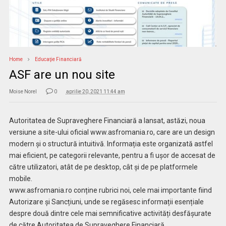
Home
Educaţie Financiară
ASF are un nou site
Moise Norel
0
aprilie 20, 2021 11:44 am
Autoritatea de Supraveghere Financiară a lansat, astăzi, noua
versiune a site-ului oficial www.asfromania.ro, care are un design
modern și o structură intuitivă. Informația este organizată astfel
mai eficient, pe categorii relevante, pentru a fi ușor de accesat de
către utilizatori, atât de pe desktop, cât și de pe platformele
mobile.
www.asfromania.ro conține rubrici noi, cele mai importante fiind
Autorizare și Sancțiuni, unde se regăsesc informații esențiale
despre două dintre cele mai semnificative activități desfășurate
de către Autoritatea de Supraveghere Financiară.