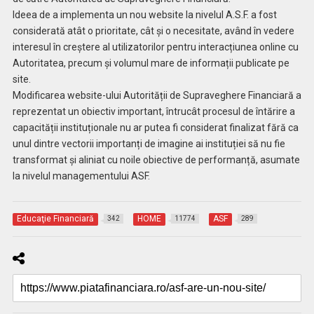
Ideea de a implementa un nou website la nivelul A.S.F. a fost
considerată atât o prioritate, cât și o necesitate, având în vedere
interesul în creștere al utilizatorilor pentru interacțiunea online cu
Autoritatea, precum și volumul mare de informații publicate pe
site.
Modificarea website-ului Autorității de Supraveghere Financiară a
reprezentat un obiectiv important, întrucât procesul de întărire a
capacității instituționale nu ar putea fi considerat finalizat fără ca
unul dintre vectorii importanți de imagine ai instituției să nu fie
transformat și aliniat cu noile obiective de performanță, asumate
la nivelul managementului ASF.
Educaţie Financiară
HOME
ASF
342
11774
289