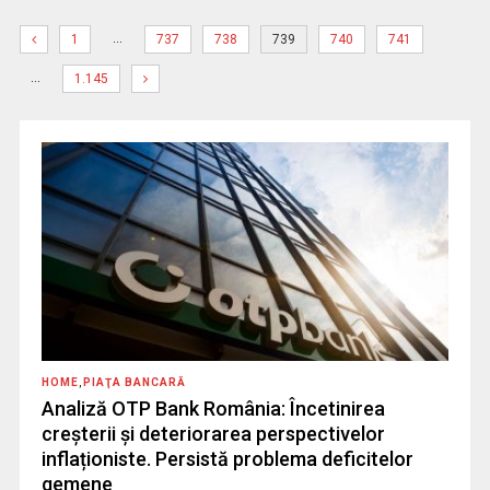
…
1
737
738
739
740
741
…
1.145
HOME
,
PIAŢA BANCARĂ
Analiză OTP Bank România: Încetinirea
creșterii și deteriorarea perspectivelor
inflaționiste. Persistă problema deficitelor
gemene