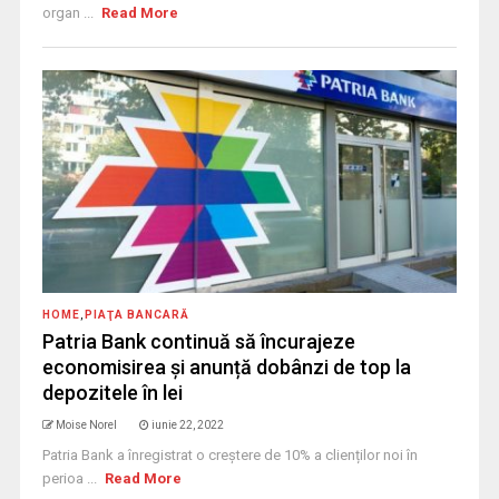
organ ...
Read More
HOME
,
PIAŢA BANCARĂ
Patria Bank continuă să încurajeze
economisirea și anunță dobânzi de top la
depozitele în lei
Moise Norel
iunie 22, 2022
Patria Bank a înregistrat o creștere de 10% a clienților noi în
perioa ...
Read More