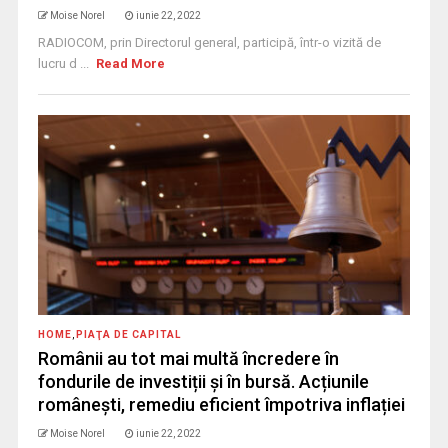
Moise Norel
iunie 22, 2022
RADIOCOM, prin Directorul general, participă, într-o vizită de
lucru d ...
Read More
HOME
,
PIAŢA DE CAPITAL
Românii au tot mai multă încredere în
fondurile de investiții și în bursă. Acțiunile
românești, remediu eficient împotriva inflației
Moise Norel
iunie 22, 2022