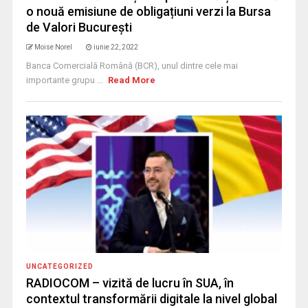
o nouă emisiune de obligațiuni verzi la Bursa
de Valori București
Moise Norel
iunie 22, 2022
Banca Comercială Română (BCR), unul dintre cele mai
importante grupu ...
Read More
UNCATEGORIZED
RADIOCOM – vizită de lucru în SUA, în
contextul transformării digitale la nivel global