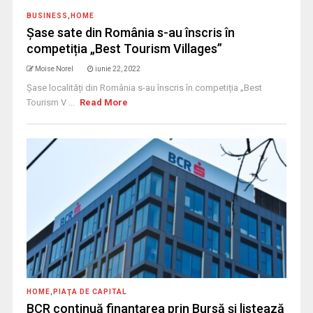
BUSINESS
,
HOME
Șase sate din România s-au înscris în
competiția „Best Tourism Villages”
Moise Norel
iunie 22, 2022
Șase localități din România s-au înscris în competiția „Best
Tourism V ...
Read More
HOME
,
PIAŢA DE CAPITAL
BCR continuă finanțarea prin Bursă și listează