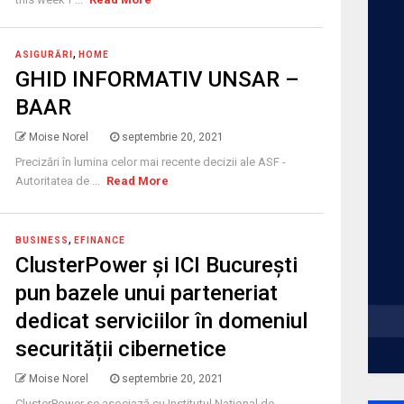
,
ASIGURĂRI
HOME
GHID INFORMATIV UNSAR –
BAAR
Moise Norel
septembrie 20, 2021
Precizări în lumina celor mai recente decizii ale ASF -
Autoritatea de ...
Read More
,
BUSINESS
EFINANCE
ClusterPower și ICI București
pun bazele unui parteneriat
dedicat serviciilor în domeniul
securității cibernetice
Moise Norel
septembrie 20, 2021
ClusterPower se asociază cu Institutul Național de