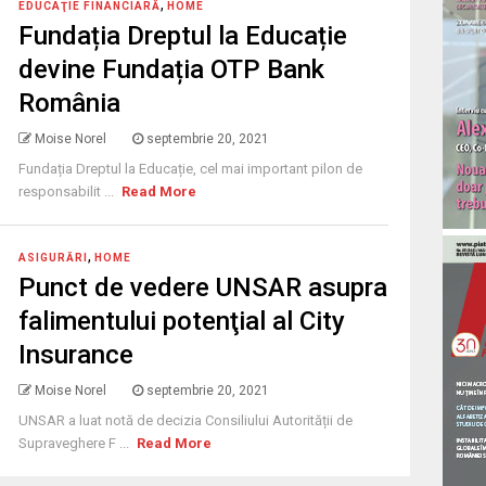
,
EDUCAŢIE FINANCIARĂ
HOME
Fundația Dreptul la Educație
devine Fundația OTP Bank
România
Moise Norel
septembrie 20, 2021
Fundația Dreptul la Educație, cel mai important pilon de
responsabilit ...
Read More
,
ASIGURĂRI
HOME
Punct de vedere UNSAR asupra
falimentului potenţial al City
Insurance
Moise Norel
septembrie 20, 2021
UNSAR a luat notă de decizia Consiliului Autorității de
Supraveghere F ...
Read More