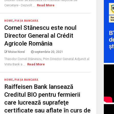
Cercetare - Dezvolt ...
Read More
,
HOME
PIAŢA BANCARĂ
Cornel Stănescu este noul
Director General al Crédit
Agricole România
Moise Norel
septembrie 20, 2021
Theodor Cornel Stănescu, Prim Director General Adjunct al
Vista Bank a ...
Read More
,
HOME
PIAŢA BANCARĂ
Raiffeisen Bank lansează
Creditul BIO pentru fermierii
care lucrează suprafeţe
certificate sau aflate în curs de