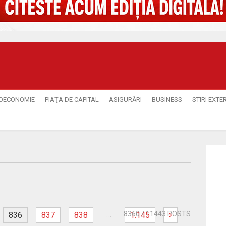
OECONOMIE
PIAŢA DE CAPITAL
ASIGURĂRI
BUSINESS
STIRI EXTE
…
8360
/ 11443 POSTS
836
837
838
1.145