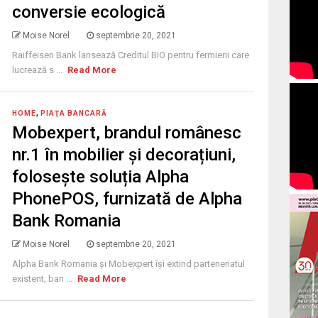
conversie ecologică
Moise Norel
septembrie 20, 2021
Raiffeisen Bank lansează Creditul BIO pentru fermierii care
lucrează s ...
Read More
,
HOME
PIAŢA BANCARĂ
Mobexpert, brandul românesc
nr.1 în mobilier și decorațiuni,
folosește soluția Alpha
PhonePOS, furnizată de Alpha
Bank Romania
Moise Norel
septembrie 20, 2021
Alpha Bank Romania și Mobexpert își extind parteneriatul
existent, ban ...
Read More