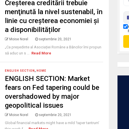
Creşterea creditării trebuie
menţinută la nivel sustenabil, în
linie cu creșterea economiei și
a disponibilităților
Moise Norel
septembrie 20, 2021
„Ca președinte al Asociației Române a Băncilor îmi propun
să aduc un s ...
Read More
,
ENGLISH SECTION
HOME
ENGLISH SECTION: Market
fears on Fed tapering could be
overshadowed by major
geopolitical issues
Moise Norel
septembrie 20, 2021
Global financial markets might have a mild ‘taper tantrum’
this week f ...
Read More