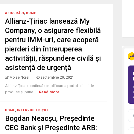
,
ASIGURĂRI
HOME
Allianz-Țiriac lansează My
Company, o asigurare flexibilă
pentru IMM-uri, care acoperă
pierderi din întreruperea
activității, răspundere civilă și
asistență de urgență
Moise Norel
septembrie 20, 2021
Allianz-Țiriac continuă simplificarea portofoliului de
produse și pune ...
Read More
,
HOME
INTERVIUL EDIŢIEI
Bogdan Neacşu, Preşedinte
CEC Bank și Președinte ARB: