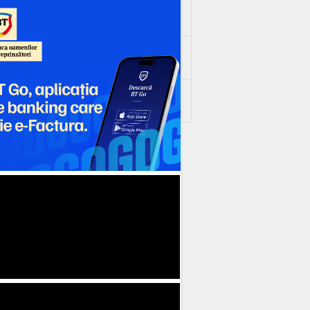
 862
4 459
9 744
-5 285
4
4 534
3 184
1 350