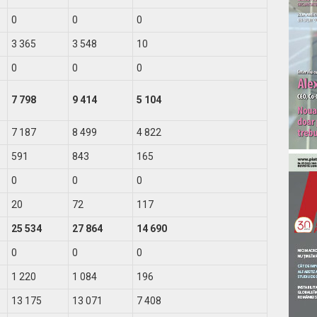
0
0
0
3 365
3 548
10
0
0
0
7 798
9 414
5 104
7 187
8 499
4 822
591
843
165
0
0
0
20
72
117
25 534
27 864
14 690
0
0
0
1 220
1 084
196
13 175
13 071
7 408