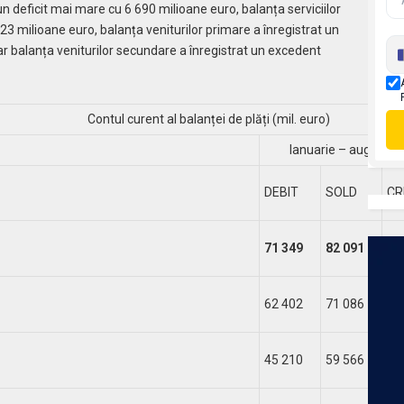
 deficit mai mare cu 6 690 milioane euro, balanța serviciilor
3 milioane euro, balanța veniturilor primare a înregistrat un
ar balanța veniturilor secundare a înregistrat un excedent
Contul curent al balanței de plăți (mil. euro)
Ianuarie – august 2
DEBIT
SOLD
CR
71 349
82 091
-1
62 402
71 086
-8
45 210
59 566
-1