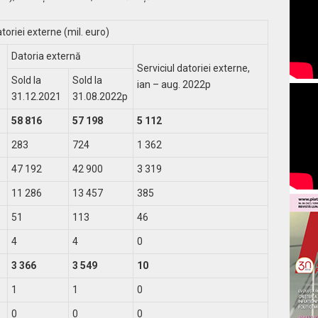
toriei externe (mil. euro)
Datoria externă
Serviciul datoriei externe,
Sold la
Sold la
ian – aug. 2022
p
31.12.2021
31.08.2022
p
58 816
57 198
5 112
283
724
1 362
47 192
42 900
3 319
11 286
13 457
385
51
113
46
4
4
0
3 366
3 549
10
1
1
0
0
0
0