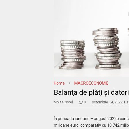
Home
MACROECONOMIE
Balanţa de plăţi şi dato
Moise Norel
0
octombrie 14, 2022 1:
În perioada ianuarie – august 2022
p
contu
milioane euro, comparativ cu 10 742 milio