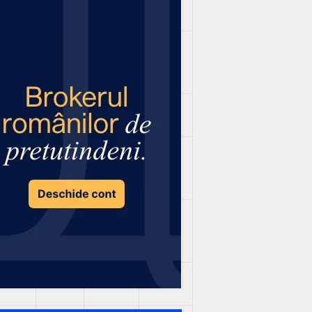
672
23 026
15 031
7 995
477
1 943
106
1 837
703
6 378
2 902
3 476
 141
3 047
4 462
-1 415
399
5 695
2 338
3 357
4
5 963
5 223
740