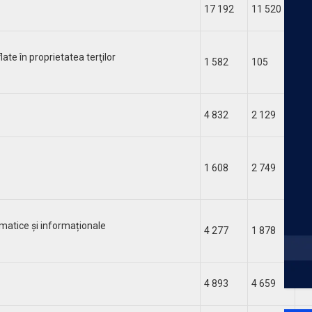
17 192
11 520
5 
late în proprietatea terţilor
1 582
105
1 
4 832
2 129
2 
1 608
2 749
-1
matice și informaționale
4 277
1 878
2 
4 893
4 659
23