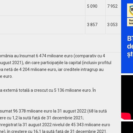
5 090
7 952
-2
3 857
3 053
80
omânia au însumat 6 474 milioane euro (comparativ cu 4
ust 2021), din care participațiile la capital (inclusiv profitul
a netă de 4 204 milioane euro, iar creditele intragrup au
e euro.
a externă totală a crescut cu 5 136 milioane euro. În
nsumat 96 378 milioane euro la 31 august 2022 (68 la sută
ădere cu 1,2 la sută față de 31 decembrie 2021;
înregistrat la 31 august 2022 nivelul de 45 343 milioane euro
erne), în creștere cu 16,1 la sută față de 31 decembrie 2021.