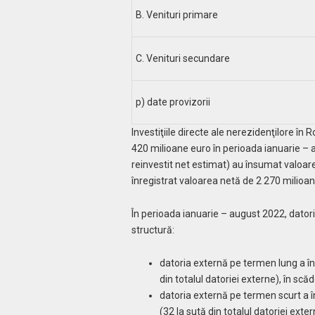
B. Venituri primare
C. Venituri secundare
p) date provizorii
Investiţiile directe ale nerezidenţilor
e
în R
420 milioane euro în perioada ianuarie – aug
reinvestit net estimat) au însumat valoare
înregistrat valoarea netă de 2 270 milioan
În perioada ianuarie – august 2022, datori
structură:
datoria externă pe termen lung a î
din totalul datoriei externe), în sc
datoria externă pe termen scurt
a 
(32 la sută din totalul datoriei ext