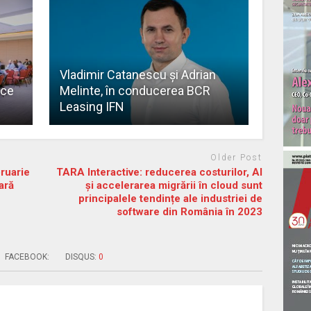
Vladimir Catanescu şi Adrian
nce
Melinte, în conducerea BCR
Leasing IFN
Older Post
ruarie
TARA Interactive: reducerea costurilor, AI
ară
și accelerarea migrării în cloud sunt
principalele tendințe ale industriei de
software din România în 2023
FACEBOOK:
DISQUS:
0