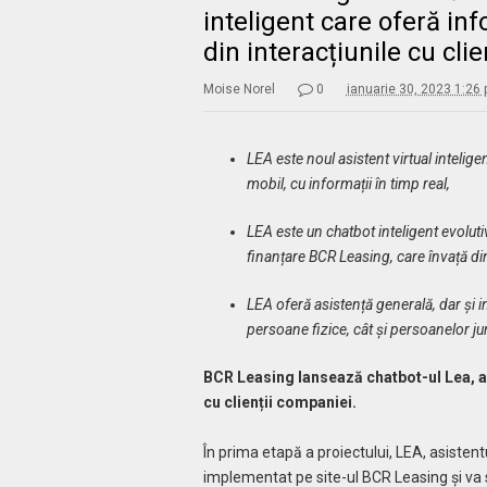
inteligent care oferă inf
din interacțiunile cu clie
Moise Norel
0
ianuarie 30, 2023 1:26
LEA este noul asistent virtual intelig
mobil, cu informații în timp real,
LEA este un chatbot inteligent evolutiv
finanțare BCR Leasing, care învață din 
LEA oferă asistență generală, dar și in
persoane fizice, cât și persoanelor jur
BCR Leasing lansează chatbot-ul Lea, as
cu clienții companiei.
În prima etapă a proiectului, LEA, asistent
implementat pe site-ul BCR Leasing și va se