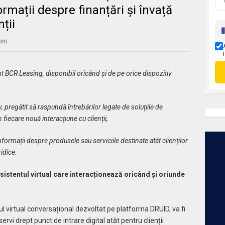
ormații despre finanțări și învață
nții
 pm
ent BCR Leasing, disponibil oricând și de pe orice dispozitiv
, pregătit să raspundă întrebărilor legate de soluțiile de
fiecare nouă interacțiune cu clienții,
formații despre produsele sau serviciile destinate atât clienților
idice.
istentul virtual care interacționează oricând și oriunde
ul virtual conversațional dezvoltat pe platforma DRUID, va fi
rvi drept punct de intrare digital atât pentru clienții