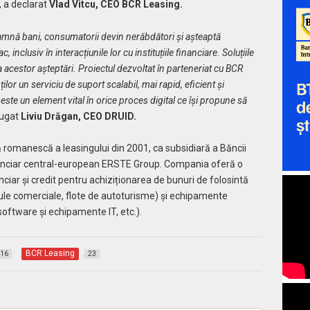
, a declarat
Vlad Vitcu, CEO BCR Leasing.
seamnă bani, consumatorii devin nerăbdători și așteaptă
, inclusiv în interacțiunile lor cu instituțiile financiare. Soluțiile
 acestor așteptări. Proiectul dezvoltat în parteneriat cu BCR
or un serviciu de suport scalabil, mai rapid, eficient și
te un element vital în orice proces digital ce își propune să
ăugat
Liviu Drăgan, CEO DRUID.
 romanescă a leasingului din 2001, ca subsidiară a Băncii
anciar central-european ERSTE Group. Compania oferă o
ciar și credit pentru achiziționarea de bunuri de folosintă
ule comerciale, flote de autoturisme) și echipamente
oftware și echipamente IT, etc.).
BCR Leasing
16
23