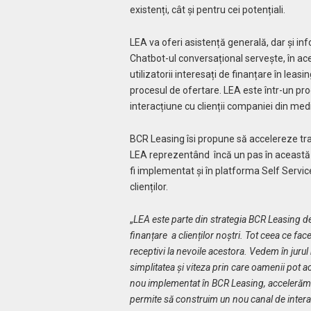
existenți, cât și pentru cei potențiali.
LEA va oferi asistență generală, dar și inf
Chatbot-ul conversațional servește, în acel
utilizatorii interesați de finanțare în leasi
procesul de ofertare. LEA este într-un pr
interacțiune cu clienții companiei din medi
BCR Leasing îsi propune să accelereze tran
LEA reprezentând încă un pas în această di
fi implementat și în platforma Self Servic
clienților.
„
LEA este parte din strategia BCR Leasing de a
finanțare a clienților noștri. Tot ceea ce fac
receptivi la nevoile acestora. Vedem în jurul
simplitatea și viteza prin care oamenii pot ac
nou implementat în BCR Leasing, accelerăm efo
permite să construim un nou canal de interac