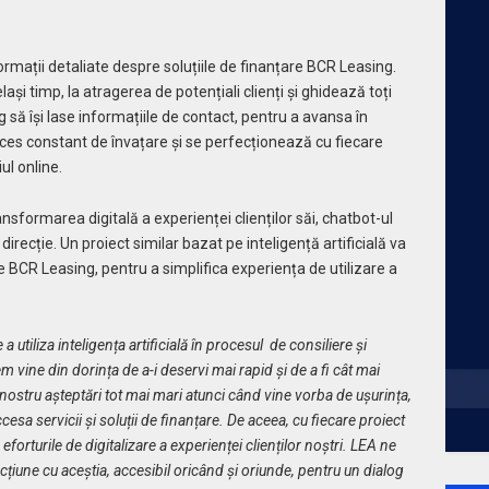
ormații detaliate despre soluțiile de finanțare BCR Leasing.
ași timp, la atragerea de potențiali clienți și ghidează toți
ng să își lase informațiile de contact, pentru a avansa în
oces constant de învațare și se perfecționează cu fiecare
ul online.
sformarea digitală a experienței clienților săi, chatbot-ul
recție. Un proiect similar bazat pe inteligență artificială va
e BCR Leasing, pentru a simplifica experiența de utilizare a
 utiliza inteligența artificială în procesul de consiliere și
em vine din dorința de a-i deservi mai rapid și de a fi cât mai
 nostru așteptări tot mai mari atunci când vine vorba de ușurința,
cesa servicii și soluții de finanțare. De aceea, cu fiecare proiect
rturile de digitalizare a experienței clienților noștri. LEA ne
țiune cu aceștia, accesibil oricând și oriunde, pentru un dialog