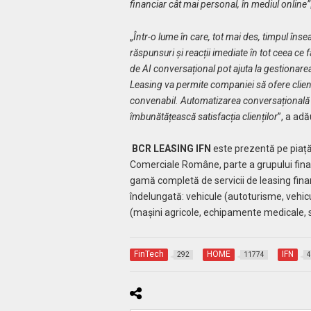
financiar cât mai personal, în mediul online”
„
Într-o lume în care, tot mai des, timpul în
răspunsuri și reacții imediate în tot ceea ce fac
de AI conversațional pot ajuta la gestionarea
Leasing va permite companiei să ofere cliențil
convenabil. Automatizarea conversațională es
îmbunătățească satisfacția clienților
”, a ad
BCR LEASING IFN
este prezentă pe piață
Comerciale Române, parte a grupului fin
gamă completă de servicii de leasing finan
îndelungată: vehicule (autoturisme, vehic
(mașini agricole, echipamente medicale, s
FinTech
HOME
IFN
292
11774
4