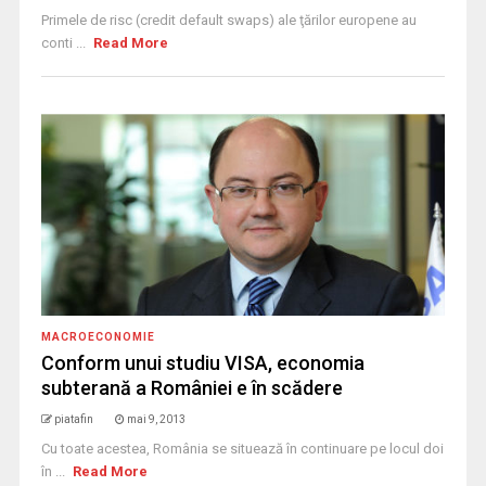
Primele de risc (credit default swaps) ale ţărilor europene au
conti ...
Read More
MACROECONOMIE
Conform unui studiu VISA, economia
subterană a României e în scădere
piatafin
mai 9, 2013
Cu toate acestea, România se situează în continuare pe locul doi
în ...
Read More