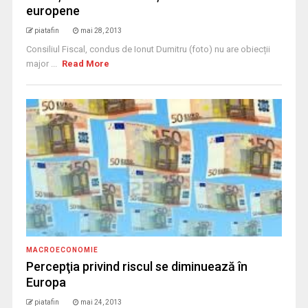
europene
piatafin
mai 28, 2013
Consiliul Fiscal, condus de Ionut Dumitru (foto) nu are obiecții
major ...
Read More
MACROECONOMIE
Percepţia privind riscul se diminuează în
Europa
piatafin
mai 24, 2013