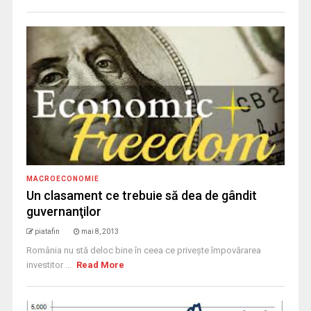
MACROECONOMIE
Un clasament ce trebuie să dea de gândit
guvernanţilor
piatafin
mai 8, 2013
România nu stă deloc bine în ceea ce priveşte împovărarea
investitor ...
Read More