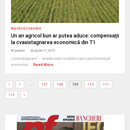
MACROECONOMIE
Un an agricol bun ar putea aduce: compensaţii
la cvasistagnarea economică din T1
piatafin
aprilie 17, 2013
„Cvasistagnare” – acesta este cuvântul care caracterizează
economia ...
Read More
…
1
107
108
109
110
111
112