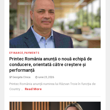
EFINANCE
,
PAYMENTS
Printec România anunță o nouă echipă de
conducere, orientată către creștere și
performanță
Georgeta Clinca
iunie 23, 2026
Printec România anunță numirea lui Răzvan Troie în funcția de
Country ...
Read More