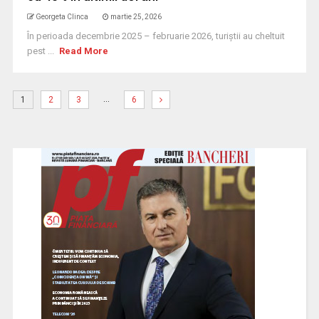
Georgeta Clinca
martie 25, 2026
În perioada decembrie 2025 – februarie 2026, turiștii au cheltuit
pest ...
Read More
…
1
2
3
6