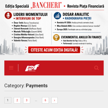
Category:
Payments
…
1
2
3
6