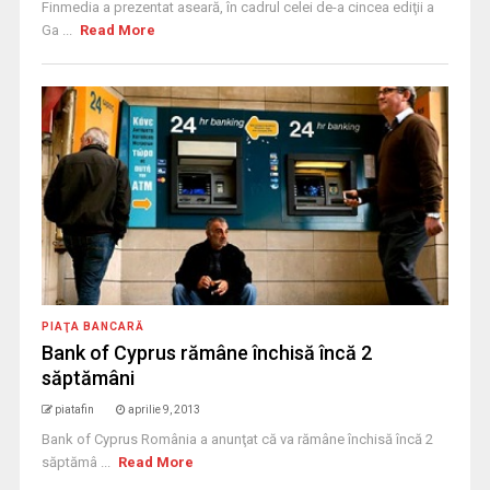
Finmedia a prezentat aseară, în cadrul celei de-a cincea ediţii a
Ga ...
Read More
PIAŢA BANCARĂ
Bank of Cyprus rămâne închisă încă 2
săptămâni
piatafin
aprilie 9, 2013
Bank of Cyprus România a anunţat că va rămâne închisă încă 2
săptămâ ...
Read More