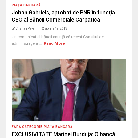
PIAŢA BANCARĂ
Johan Gabriels, aprobat de BNR în funcţia
CEO al Băncii Comerciale Carpatica
Cristian Pavel
aprilie 19, 2013
Un comunicat al băncii anunţă că recent Consiliul de
administraţie a ...
Read More
FĂRĂ CATEGORIE
,
PIAŢA BANCARĂ
EXCLUSIVITATE Marinel Burduja: O bancă