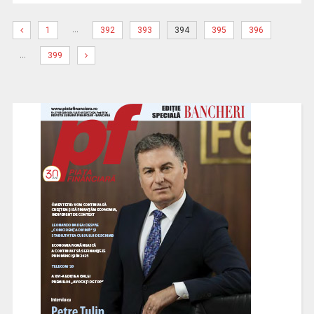
…
1
392
393
394
395
396
…
399