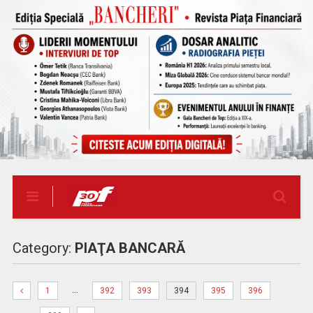
Category:
PIAŢA BANCARĂ
…
1
392
393
394
395
396