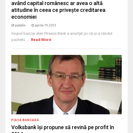
având capital românesc ar avea o altă
atitudine în ceea ce priveşte creditarea
economiei
piatafin
aprilie 19, 2013
Grupul bancar elen Piraeus Bank a anunţat joi că şi-a vândut
pachetu ...
Read More
PIAŢA BANCARĂ
Volksbank îşi propune să revină pe profit în