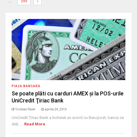
…
399
PIAŢA BANCARĂ
Se poate plăti cu carduri AMEX şi la POS-urile
UniCredit Ţiriac Bank
Cristian Pavel
aprilie 24, 2013
UniCredit Ţiriac Bank a încheiat un acord cu Bancpost, banca ce
deţi ...
Read More