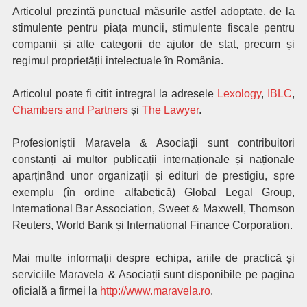
Articolul prezintă punctual măsurile astfel adoptate, de la
stimulente pentru piața muncii, stimulente fiscale pentru
companii și alte categorii de ajutor de stat, precum și
regimul proprietății intelectuale în România.
Articolul poate fi citit intregral la adresele
Lexology
,
IBLC
,
Chambers and Partners
și
The Lawyer
.
Profesioniștii Maravela & Asociații sunt contribuitori
constanți ai multor publicații internaționale și naționale
aparținând unor organizații și edituri de prestigiu, spre
exemplu (în ordine alfabetică) Global Legal Group,
International Bar Association, Sweet & Maxwell, Thomson
Reuters, World Bank și International Finance Corporation.
Mai multe informații despre echipa, ariile de practică și
serviciile Maravela & Asociații sunt disponibile pe pagina
oficială a firmei la
http://www.maravela.ro
.