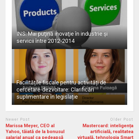
INS: Mai puţină inovaţie în industrie şi
servicii între 2012-2014
Facilitățile fiscale pentru activități de
cercetare-dezvoltare: Clarificări
suplimentare în legislație
Newer Post
Older Post
Marissa Meyer, CEO al
Mastercard: inteligența
Yahoo, tăiată de la bonusul
artificială, realitatea
salarial anual ca pedeapsă
virtuală, tehnologia Smart