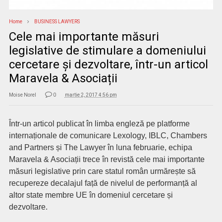
Home
BUSINESS LAWYERS
Cele mai importante măsuri
legislative de stimulare a domeniului
cercetare și dezvoltare, într-un articol
Maravela & Asociații
Moise Norel
0
martie 2, 2017 4:56 pm
Într-un articol publicat în limba engleză pe platforme
internaționale de comunicare Lexology, IBLC, Chambers
and Partners și The Lawyer în luna februarie, echipa
Maravela & Asociații trece în revistă cele mai importante
măsuri legislative prin care statul român urmărește să
recupereze decalajul față de nivelul de performanță al
altor state membre UE în domeniul cercetare și
dezvoltare.