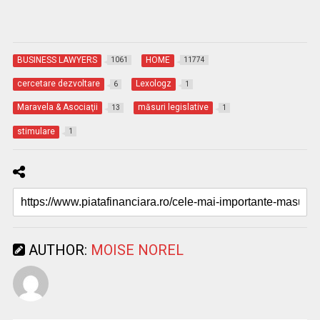
BUSINESS LAWYERS
HOME
1061
11774
cercetare dezvoltare
Lexologz
6
1
Maravela & Asociaţii
măsuri legislative
13
1
stimulare
1
AUTHOR:
MOISE NOREL