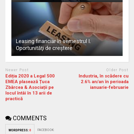
Leasing financiar în semestrul I.
Oportunităţi de creştere
Newer Post
Older Post
Ediția 2020 a Legal 500
Industria, în scădere cu
EMEA plasează Țuca
2.6% an/an în perioada
Zbârcea & Asociații pe
ianuarie-februarie
locul întâi în 13 arii de
practică
COMMENTS
FACEBOOK:
WORDPRESS:
0