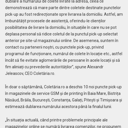
dublare a numărului de colete livrate la adresă, ceea ce
demonstrează că mare parte dintre coletele destinate punctelor
pick-up au fost redirecționate spre livrarea la domiciliu. Astfel, am
îmbunătățit procesele de asistență, oferindu-le clienților
posibilitatea de livrare la domiciliu, în situațiile în care nu se pot
deplasa personal să ridice coletul de la punctul pick-up selectat
anterior pe site-ul magazinului online. De asemenea, suntem în
contact cu partenerii noștri, cu punctele pick-up, privind
programul de funcționare, numărul de colete în locație etc., astfel
încât să fie evitate aglomerările de persoane în acele locații și să
fim aliniați cu prevederile autorităților”, spune Alexandr
Jeleascov, CEO Coletăria.ro.
În doar o săptămână, Coletăria.ro a deschis 10 noi puncte pick-up
în magazinele de service GSM și de printing în Baia Mare, Bistrița
Năsăud, Brăila, București, Constanța, Galați, Pitești și Timișoara și
estimează dublarea numărului acestora până la finalul lunii.
„În situația actuală, când printre problemele principale ale
magazinelor online se numără livrarea comenzilor, ne propunem