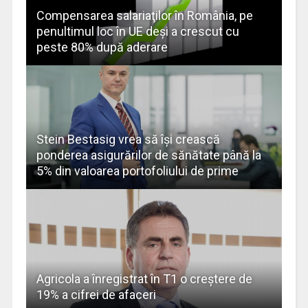
Compensarea salariaţilor în România, pe
penultimul loc în UE deşi a crescut cu
peste 80% după aderare
Stein Bestasig vrea să îşi crească
ponderea asigurărilor de sănătate până la
5% din valoarea portofoliului de prime
Agricola a înregistrat în T1 o creştere de
19% a cifrei de afaceri