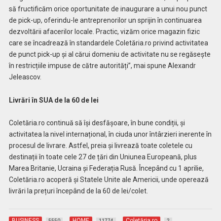
să fructificăm orice oportunitate de inaugurare a unui nou punct
de pick-up, oferindu-le antreprenorilor un sprijin în continuarea
dezvoltării afacerilor locale. Practic, vizăm orice magazin fizic
care se încadrează în standardele Coletăria.ro privind activitatea
de punct pick-up și al cărui domeniu de activitate nu se regăsește
în restricțiile impuse de către autorități”, mai spune Alexandr
Jeleascov.
Livrări în SUA de la 60 de lei
Coletăria.ro continuă să își desfășoare, în bune condiții, și
activitatea la nivel internațional, în ciuda unor întârzieri inerente în
procesul de livrare. Astfel, preia și livrează toate coletele cu
destinații în toate cele 27 de țări din Uniunea Europeană, plus
Marea Britanie, Ucraina și Federația Rusă. Începând cu 1 aprilie,
Coletăria.ro acoperă și Statele Unite ale Americii, unde operează
livrări la prețuri începând de la 60 de lei/colet.
BUSINESS
HOME
Coletăria.ro
5550
11774
2