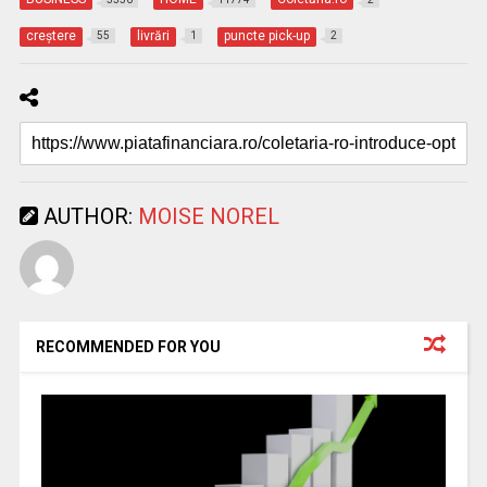
creştere
livrări
puncte pick-up
55
1
2
AUTHOR:
MOISE NOREL
RECOMMENDED FOR YOU