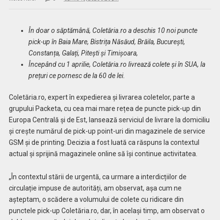
În doar o săptămână, Coletăria.ro a deschis 10 noi puncte
pick-up în Baia Mare, Bistrița Năsăud, Brăila, București,
Constanța, Galați, Pitești și Timișoara,
Începând cu 1 aprilie, Coletăria.ro livrează colete și în SUA, la
prețuri ce pornesc de la 60 de lei.
Coletăria.ro, expert în expedierea și livrarea coletelor, parte a
grupului Packeta, cu cea mai mare rețea de puncte pick-up din
Europa Centrală și de Est, lansează serviciul de livrare la domiciliu
și crește numărul de pick-up point-uri din magazinele de service
GSM și de printing. Decizia a fost luată ca răspuns la contextul
actual și sprijină magazinele online să își continue activitatea.
„În contextul stării de urgentă, ca urmare a interdicțiilor de
circulație impuse de autorități, am observat, așa cum ne
așteptam, o scădere a volumului de colete cu ridicare din
punctele pick-up Coletăria.ro, dar, în același timp, am observat o