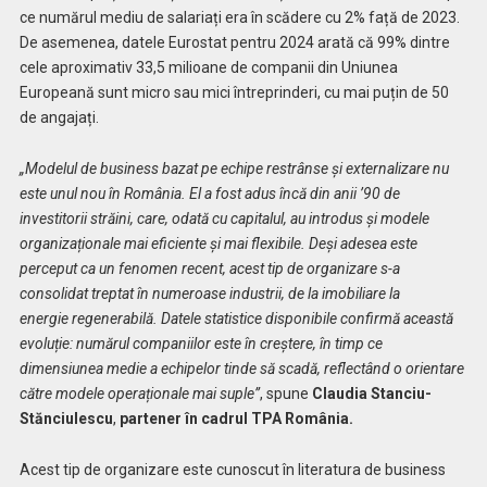
ce numărul mediu de salariați era în scădere cu 2% față de 2023.
De asemenea, datele Eurostat pentru 2024 arată că 99% dintre
cele aproximativ 33,5 milioane de companii din Uniunea
Europeană sunt micro sau mici întreprinderi, cu mai puțin de 50
de angajați.
„Modelul de business bazat pe echipe restrânse și externalizare nu
este unul nou în România. El a fost adus încă din anii ’90 de
investitorii străini, care, odată cu capitalul, au introdus și modele
organizaționale mai eficiente și mai flexibile. Deși adesea este
perceput ca un fenomen recent, acest tip de organizare s-a
consolidat treptat în numeroase industrii, de la imobiliare la
energie regenerabilă. Datele statistice disponibile confirmă această
evoluție: numărul companiilor este în creștere, în timp ce
dimensiunea medie a echipelor tinde să scadă, reflectând o orientare
către modele operaționale mai suple”
, spune
Claudia Stanciu-
Stănciulescu
,
partener în cadrul TPA România.
Acest tip de organizare este cunoscut în literatura de business