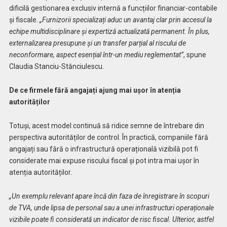
dificilă gestionarea exclusiv internă a funcțiilor financiar-contabile
și fiscale.
„Furnizorii specializați aduc un avantaj clar prin accesul la
echipe multidisciplinare și expertiză actualizată permanent. În plus,
externalizarea presupune și un transfer parțial al riscului de
neconformare, aspect esențial într-un mediu reglementat”
, spune
Claudia Stanciu-Stănciulescu.
De ce firmele fără angajați ajung mai ușor în atenția
autorităților
Totuși, acest model continuă să ridice semne de întrebare din
perspectiva autorităților de control. În practică, companiile fără
angajați sau fără o infrastructură operațională vizibilă pot fi
considerate mai expuse riscului fiscal și pot intra mai ușor în
atenția autorităților.
„Un exemplu relevant apare încă din faza de înregistrare în scopuri
de TVA, unde lipsa de personal sau a unei infrastructuri operaționale
vizibile poate fi considerată un indicator de risc fiscal. Ulterior, astfel