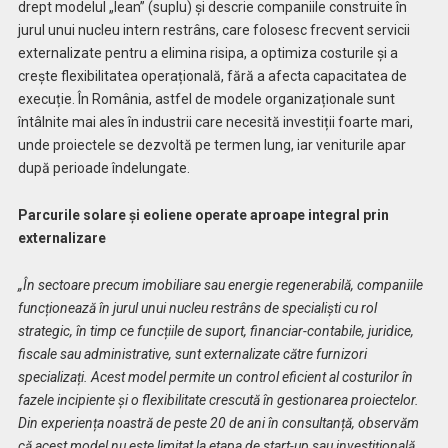
drept modelul „lean” (suplu) și descrie companiile construite în
jurul unui nucleu intern restrâns, care folosesc frecvent servicii
externalizate pentru a elimina risipa, a optimiza costurile și a
crește flexibilitatea operațională, fără a afecta capacitatea de
execuție. În România, astfel de modele organizaționale sunt
întâlnite mai ales în industrii care necesită investiții foarte mari,
unde proiectele se dezvoltă pe termen lung, iar veniturile apar
după perioade îndelungate.
Parcurile solare și eoliene operate aproape integral prin
externalizare
„În sectoare precum imobiliare sau energie regenerabilă, companiile
funcționează în jurul unui nucleu restrâns de specialiști cu rol
strategic, în timp ce funcțiile de suport, financiar-contabile, juridice,
fiscale sau administrative, sunt externalizate către furnizori
specializați. Acest model permite un control eficient al costurilor în
fazele incipiente și o flexibilitate crescută în gestionarea proiectelor.
Din experiența noastră de peste 20 de ani în consultanță, observăm
că acest model nu este limitat la etapa de start-up sau investițională,