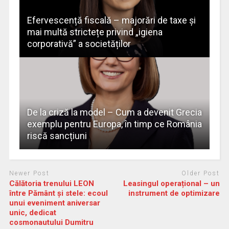
Efervescență fiscală – majorări de taxe și
mai multă strictețe privind „igiena
corporativă” a societăților
De la criză la model – Cum a devenit Grecia
exemplu pentru Europa, în timp ce România
riscă sancțiuni
Newer Post
Older Post
Călătoria trenului LEON
Leasingul operațional – un
între Pământ și stele: ecoul
instrument de optimizare
unui eveniment aniversar
unic, dedicat
cosmonautului Dumitru