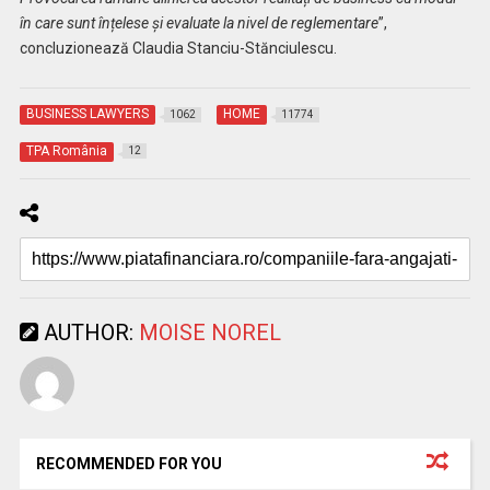
în care sunt înțelese și evaluate la nivel de reglementare
”,
concluzionează Claudia Stanciu-Stănciulescu.
BUSINESS LAWYERS
HOME
1062
11774
TPA România
12
AUTHOR:
MOISE NOREL
RECOMMENDED FOR YOU