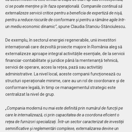
ci se poate menține și în faza operațională. Companiile continuă să
externalizeze servicii critice pentru a beneficia de expertiză de nișă,
pentru a reduce riscurile de conformare și pentru a rămâne agile într-
un mediu economic dinamic”
, spune Claudia Stanciu-Stănciulescu
.
De exemplu, în sectorul energiei regenerabile, unii investitori
internaționali care dezvoltă proiecte majore în România aleg să
externalizeze aproape integral activitățile esențiale, de la servicii
financiar-contabilitate și juridice până la mentenanță tehnică,
servicii de operare, acces la rețea, pază sau activități
administrative. La nivel local, aceste companii funcționează cu
structuri operaționale minime, care au un rol de coordonare și de
conformare legală, în timp ce managementul strategic este
centralizat la nivel de grup.
„Compania modernă nu mai este definită prin numărul de funcții pe
care le internalizează, ci prin capacitatea de a coordona eficient o
rețea de furnizori specializați. Într-un sector caracterizat de investiții
semnificative și reglementări complexe, externalizarea devine un