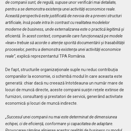
de companii sunt, de regulă, supuse unor verificări mai detaliate,
pentru a se demonstra existența unei activități economice reale.
Această perspectivă este justificată de nevoia de a preveni structuri
artificiale, însă poate intra în contrast cu realitatea modelelor
moderne de business, unde externalizarea este o practică legitimă și
eficientă. În acest context, companiile care funcționează pe modele
«lean» trebuie să acorde o atenție sporită documentării și trasabilității
proceselor, pentru a demonstra existența unei activități economice
reale”
, explică reprezentantul TPA România.
De fapt, structurile organizaționale suple nu reduc contribuția
companiilor la economie, ci schimbă modul în care aceasta este
generată: chiar dacă nu creează întotdeauna un număr mare de
locuri de muncă directe, aceste companii susțin rețele extinse de
furnizori, consultanți și prestatori de servicii, generând activitate
economică și locuri de muncă indirecte.
„Succesul unei companii nu mai este determinat de dimensiunea
echipei, ci de eficiență, conformare și capacitatea de adaptare.
Provocarea rămâne alinierea acestor realități de business cu modul