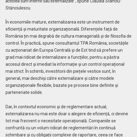
acestea sunt interne sau externalizate”
, spune Claudia Stanciu-
Stănciulescu.
În economiile mature, externalizarea este un instrument de
eficiență și maturitate organizațională. Diferențele față de
România țin mai degrabă de cultura managerială și de filosofia de
control. În practică, spune consultantul TPA România, societățile
cu acționariat din Europa Centrală și de Est tind să prefere un
grad mai ridicat de internalizare a funcțiilor, pentru a păstra
accesul direct și imediat la informație și un control operațional
mai strict. În schimb, investitorii din piețele vestice sunt, în
general, mai deschiși către externalizare și către modele
organizaționale flexibile, bazate pe procese bine definite și
parteneriate solide.
Dar, în contextul economic și de reglementare actual,
externalizarea nu mai este doar o alegere de eficiență, ci devine
tot mai frecvent o necesitate operațională. Companiile se
confruntă cu un volum ridicat de reglementări în continuă
schimbare și cu obligații complexe de raportare, ceea ce face