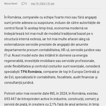
Moise Norel
0
mai 19, 2026 1:01 pm
În România, companiile cu echipe foarte mici sau fără angajați
sunt privite adesea cu suspiciune, inclusiv de către autoritățile de
control fiscal. În același timp însă, economia modernă se
îndepărtează tot mai mult de modelul tradițional bazat pe o
structură internă extinsă, iar tot mai multe afaceri aleg să
externalizeze serviciile prestate de angajații din anumite
departamente precum contabilitatea, HR-ul, serviciile juridice sau
IT-ul. Acest model este des întâlnit în domenii ca energia
regenerabilă, investițiile imobiliare sau serviciile profesionale,
unde flexibilitatea și controlul costurilor sunt esențiale, consideră
specialiștii
TPA România
, companie de top în Europa Centrală și
de Est, specializată în contabilitate, fiscalitate, audit financiar și
consultanță juridică.
Potrivit celor mai recente date INS, în 2024, în România, existau
693.447 de întreprinderi active în industrie, construcții, comerț și
servicii de piață, în creștere cu 2,1% față de anul anterior, în timp